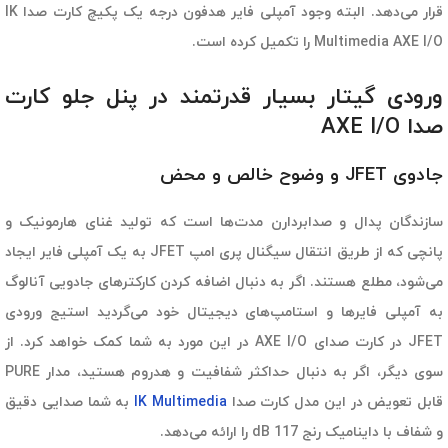
قرار می‌دهد. البته وجود آمپلی فایر هدفون درجه یک پکیچ کارت صدا IK
Multimedia AXE I/O را تکمیل کرده است.
ورودی گیتار بسیار قدرتمند در پنل جلو کارت
صدا AXE I/O
جادوی JFET و وضوح خالص و محض
سازندگان پدال و صدابردارن مدت‌ها است که تولید غنای هارمونیک و
پانچی که از طریق انتقال سیگنال پری امپ JFET به یک آمپلی فایر ایجاد
می‌شود، مطلع هستند. اگر به دنبال اضافه کردن کارکترهای جادویی آنالوگ
به آمپلی فایرها و استامپ‌های دیجیتال خود می‌گردید استیج ورودی
JFET در کارت صدای AXE I/O در این مورد به شما کمک خواهد کرد. از
سوی دیگر، اگر به دنبال حداکثر شفافیت و هدروم هستید، مدار PURE
قابل تعویض در این مدل کارت صدا
IK Multimedia
به شما صدایی دقیق
و شفاف با داینامیک رنج 117 dB را ارائه می‌دهد.