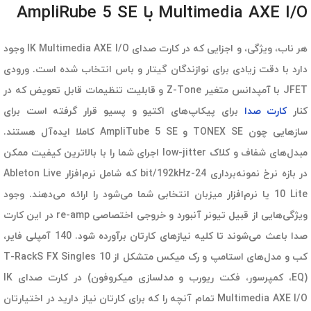
Multimedia AXE I/O با AmpliRube 5 SE
هر ناب، ویژگی، و اجزایی که در کارت صدای IK Multimedia AXE I/O وجود
دارد با دقت زیادی برای نوازندگان گیتار و باس انتخاب شده است. ورودی
JFET با آمپدانس متغیر Z-Tone و قابلیت تنظیمات قابل تعویض که در
کنار
کارت صدا
برای پیکاپ‌های اکتیو و پسیو قرار گرفته است برای
سازهایی چون TONEX SE و AmpliTube 5 SE کاملا ایده‌آل هستند.
مبدل‌های شفاف و کلاک low-jitter اجرای شما را با بالاترین کیفیت ممکن
در بازه نرخ نمونه‌برداری 24-bit/192kHz که شامل نرم‌افزار Ableton Live
10 Lite یا نرم‌افزار میزبان انتخابی شما می‌شود را ارائه می‌دهند. وجود
ویژگی‌هایی از قبیل تیونر آنبورد و خروجی اختصاصی re-amp در این کارت
صدا باعث می‌شوند تا کلیه نیازهای کارتان برآورده شود. 140 آمپلی فایر،
کب و مدل‌های استامپ و رک میکس متشکل از 10 T-RackS FX Singles
(EQ، کمپرسور، فکت ریورب و مدلسازی میکروفون) در کارت صدای IK
Multimedia AXE I/O تمام آنچه را که برای کارتان نیاز دارید در اختیارتان