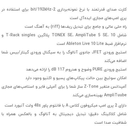
کارت صدای قدرتمند با نرخ نمونه‌برداری 2-bit/192kHz برای استفاده در
پری امپ‌های مجازی ایده‌آل است
راه حلی عالی و جامع برای تبدیل ریف‌ها (riff) به آهنگ است
شامل TONEX SE، AmpliTube 5 SE، 10 پلاگین T-Rack singles و
نرم‌افزار ضبط Ableton Live 10 Lite است
استیج ورودی JFET جادوی آنالوگ را به سیگنال ورودی گیتار/بیس شما
اضافه می‌کند
استیج ورودی PURE وضوح و هدروم 117 dB را ارائه می‌دهد
امکان سوئیچ بین حالت‌ پیکاپ‌های پسیو و اکتیو وجود دارد
آمپدانس متغیر Z-Tone ساز شما را برای آمپلی فایر و استامپ‌های مجازی
AmpliTuube بهینه‌سازی می‌کند
دارای 2 پری امپ میکروفون کلاس A با فانتوم پاور ±48 ولت آنبورد است
شامل کلاکینگ دقیق؛ تبدیل دیجیتال به آنالوگ و بالعکس همراه با
شفافیت صدا است