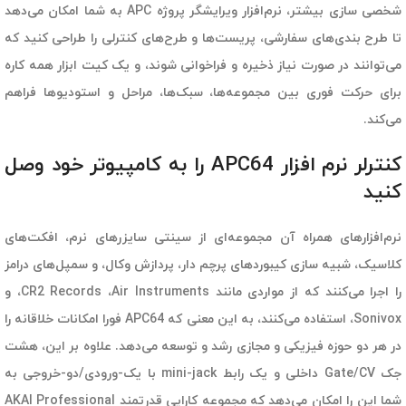
شخصی سازی بیشتر، نرم‌افزار ویرایشگر پروژه APC به شما امکان می‌دهد
تا طرح بندی‌های سفارشی، پریست‌ها و طرح‌های کنترلی را طراحی کنید که
می‌توانند در صورت نیاز ذخیره و فراخوانی شوند، و یک کیت ابزار همه کاره
برای حرکت فوری بین مجموعه‌ها، سبک‌ها، مراحل و استودیوها فراهم
می‌کند.
کنترلر نرم افزار APC64 را به کامپیوتر خود وصل
کنید
نرم‌افزارهای همراه آن مجموعه‌ای از سینتی سایزرهای نرم، افکت‌های
کلاسیک، شبیه سازی کیبوردهای پرچم دار، پردازش وکال، و سمپل‌های درامز
را اجرا می‌کنند که از مواردی مانند CR2 Records ،Air Instruments، و
Sonivox، استفاده می‌کنند، به این معنی که APC64 فورا امکانات خلاقانه را
در هر دو حوزه فیزیکی و مجازی رشد و توسعه می‌دهد. علاوه بر این، هشت
جک Gate/CV داخلی و یک رابط mini-jack با یک-ورودی/دو-خروجی به
شما این را امکان می‌دهد که مجموعه کارایی قدرتمند AKAI Professional