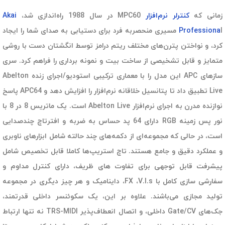
زمانی که
کنترلر نرم‌افزار
MPC60 در سال 1988 راه‌اندازی شد،
Akai
Professiona
l مسیری منحصربه فرد برای دستیابی به صدای شما را ایجاد
کرد، و نواختن پترن‌های مختلف ریتم درامز توسط انگشتان دست با روشی
متمایز و قابل تشخیصی از ساخت بیت و نمونه برداری را فراهم کرد. سری
سازهای APC این مدل را با معماری ترکیبی استودیو/اجرای زنده Abelton
Live تطبیق داد تا پتانسیل خلاقانه نرم‌افزار را افزایش دهد و APC64 پاسخ
نوازنده مدرن به اجرای نرم‌افزار Abelton Live است. یک ماتریس 8 در 8 با
نور پس زمینه RGB دارای 64 پد حساس به ضربه و افترتاچ چندصدایی
است، در حالی که مجموعه‌ای از دکمه‌های چند حالته شامل ابزارهای ناوبری
و عملکرد دقیق و جامع هستند. تاچ استریپ‌ها کاملا قابل تخصیص شامل
پیشرفت قابل توجهی برای تفاوت های ظریف، دارای کنترل مداوم و
سفارشی سازی کامل با FX ،V.I.s، داینامیک و هر چیز دیگری در مجموعه
تولید مجازی می‌باشند. علاوه بر این، یک سکوئنسر داخلی قدرتمند،
جک‌های Gate/CV داخلی، و اتصال انعطاف‌پذیر TRS-MIDI نه تنها ارتباط