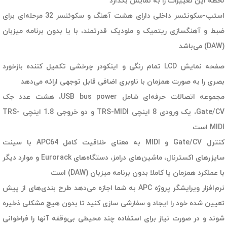
لحظه این تغییرات را به نمایش بگذارد
استپ-سکونئسر داخلی دارای هشت آهنگ و سکوئنسر 32 مرحله‌ای برای
ضبط و آهنگسازی ریتمیک و ملودیک قدرتمند، با یا بدون برنامه میزبان
(DAW) می‌باشد
صفحه نمایش LCD تمام رنگی و اینکودر چرخشی تکمیل کننده بازخورد
بصری را به صورت همزمان با ناوبری اضافی قابل توجهی ارائه می‌دهد
مجموعه اتصالات حرفه‌ای شامل USB bus power، هشت عدد جک
Gate/CV، یک ورودی 8 اینچی TRS-MIDI و دو خروجی 1.8 اینچی TRS-
MIDI است
کنترل Gate/CV و MIDI به معنای خلاقیت کامل APC64 با سینت
سایزرهای اکسترنال، ماشین‌های درامز، دستگاه‌های Eurorack و موارد دیگر
با عملکرد همزمان یا کاملا بدون برنامه میزبان (DAW) است
نرم‌افزار ویرایشگر پروژه APC به شما اجازه می‌دهد طرح بندی‌های از پیش
تعیین شده خود را ایجاد و سفارشی سازی کنید تا بدون هیچ مشکلی ذخیره
شوند و در صورت نیاز برای استفاده چند محیطی بی‌وقفه آنها را فراخوانی