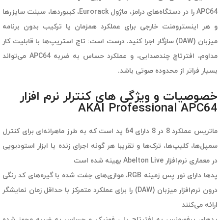
APC64 را در دستگاه‌های درامز، ماژول Eurorack، کیبوردها، سینت سایزرها
و هر اینسترومنت خارجی برای عملکرد همزمان یا ترکیب بدون برنامه
میزبان (DAW) سازگار اجرا کنید. درست است: تاچ استریپ‌ها با قابلیت کار
مداوم، افترتاچ چندصدایی، و عملکرد حساس به ضربه APC64 می‌تواند
بسیار فراتر از محدوده صوتی باشد.
خصوصیات و ویژگی های کنترلر نرم افزار
AKAI Professional APC64
ماتریس عملکرد 8 در 8 دارای 64 پد است که به طرز ماهرانه‌ای برای کنترل
سمپل‌ها، کلیپ‌ها، ترک‌ها و تقریبا هر گونه اجرای زنده یا ابزار استودیویی
در معماری نرم‌افزار Abelton Live بهینه شده است
پدها دارای نور پس زمینه RGB، موازی‌های جفت شده با گیره‌های کد رنگی
درون نرم‌افزار میزبان (DAW) را برای عملکرد متمرکز با حداقل زمان نمایشگر
ارائه می‌کنند
پدهای پرفورمنس به افترتاچ پلی فونیک و حساس به ضربه مجهز شده