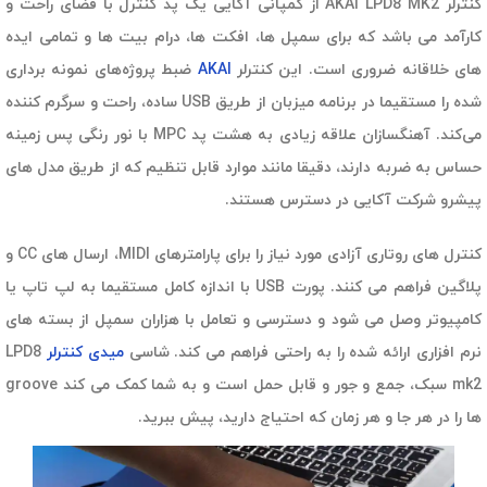
کنترلر AKAI LPD8 MK2 از کمپانی آکایی یک پد کنترل با فضای راحت و
کارآمد می باشد که برای سمپل ها، افکت ها، درام بیت ها و تمامی ایده
های خلاقانه ضروری است. این کنترلر
AKAI
ضبط پروژه‌های نمونه برداری
شده را مستقیما در برنامه میزبان از طریق USB ساده، راحت و سرگرم کننده
می‌کند. آهنگسازان علاقه زیادی به هشت پد MPC با نور رنگی پس زمینه
حساس به ضربه دارند، دقیقا مانند موارد قابل تنظیم که از طریق مدل های
پیشرو شرکت آکایی در دسترس هستند.
کنترل های روتاری آزادی مورد نیاز را برای پارامترهای MIDI، ارسال های CC و
پلاگین فراهم می کنند. پورت USB با اندازه کامل مستقیما به لپ تاپ یا
کامپیوتر وصل می شود و دسترسی و تعامل با هزاران سمپل از بسته های
نرم افزاری ارائه شده را به راحتی فراهم می کند. شاسی
میدی کنترلر
LPD8
mk2 سبک، جمع و جور و قابل حمل است و به شما کمک می کند groove
ها را در هر جا و هر زمان که احتیاج دارید، پیش ببرید.