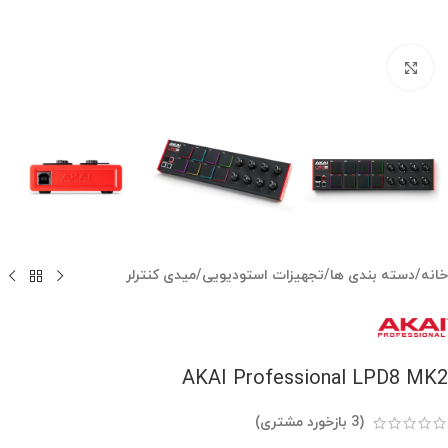
بزرگنمایی تصویر
خانه
/
دسته بندی ها
/
تجهیزات استودیویی
/
میدی کنترلر
AKAI Professional LPD8 MK2
(
3
بازخورد مشتری)