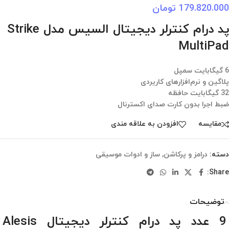
179.820.000
تومان
پد درام کنترلر دیجیتال السیس مدل Strike
MultiPad
6 گیگابایت سمپل
پلاگین و نرم‌افزارهای کاریردی
32 گیگابایت حافظه
ضبط اجرا بدون کارت صدای اکسترنال
مقایسه
افزودن به علاقه مندی
دسته:
درامز و پرکاشن
,
ساز و ادوات موسیقی
Share:
توضیحات
9 عدد پد درام کنترلر دیجیتال Alesis