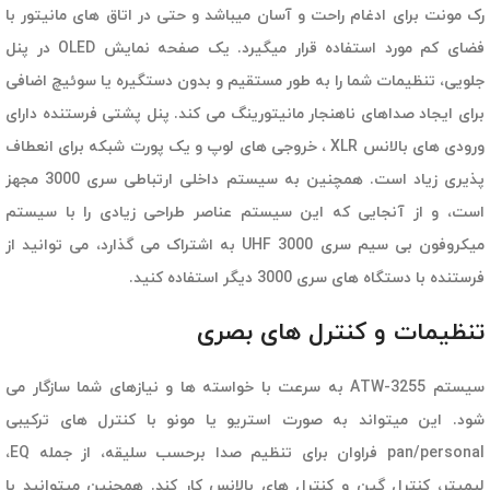
رک مونت برای ادغام راحت و آسان میباشد و حتی در اتاق های مانیتور با
فضای کم مورد استفاده قرار میگیرد. یک صفحه نمایش OLED در پنل
جلویی، تنظیمات شما را به طور مستقیم و بدون دستگیره یا سوئیچ اضافی
برای ایجاد صداهای ناهنجار مانیتورینگ می کند. پنل پشتی فرستنده دارای
ورودی های بالانس XLR ، خروجی های لوپ و یک پورت شبکه برای انعطاف
پذیری زیاد است. همچنین به سیستم داخلی ارتباطی سری 3000 مجهز
است، و از آنجایی که این سیستم عناصر طراحی زیادی را با سیستم
میکروفون بی سیم سری UHF 3000 به اشتراک می گذارد، می توانید از
فرستنده با دستگاه های سری 3000 دیگر استفاده کنید.
تنظیمات و کنترل های بصری
سیستم ATW-3255 به سرعت با خواسته ها و نیازهای شما سازگار می
شود. این میتواند به صورت استریو یا مونو با کنترل های ترکیبی
pan/personal فراوان برای تنظیم صدا برحسب سلیقه، از جمله EQ،
لیمیتر، کنترل گین و کنترل های بالانس کار کند. همچنین میتوانید با