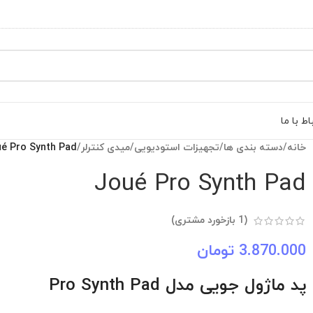
اط با ما
خانه
/
دسته بندی ها
/
تجهیزات استودیویی
/
میدی کنترلر
/
é Pro Synth Pad
Joué Pro Synth Pad
(
1
بازخورد مشتری)
3.870.000
تومان
پد ماژول جویی مدل Pro Synth Pad