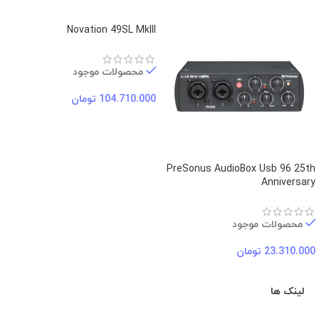
Novation 49SL MkIII
محصولات موجود
104.710.000
تومان
PreSonus AudioBox Usb 96 25th
Anniversary
محصولات موجود
23.310.000
تومان
لینک ها
ارتباط با ما