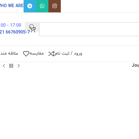
HO WE ARE
17:00 - 9:00
66760905-7 021
ورود / ثبت نام
مقایسه
علاقه مند
Jou