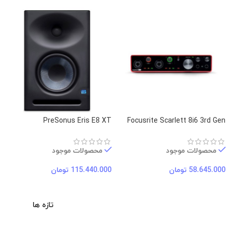
PreSonus Eris E8 XT
Focusrite Scarlett 8i6 3rd Gen
محصولات موجود
محصولات موجود
58.645.000
تومان
115.440.000
تومان
تازه ها
طرا
ارتباط با فروشگاه