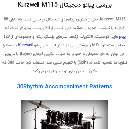
بررسی پیانو دیجیتال Kurzweil M115
Kurzweil M115، یکی از بهترین پیانوهای دیجیتال در جهان است که دارای 88
کلاویه با کیفیت، همراه با عملکرد عالی است. از 30 پریست برخوردار است که
پیانو
های آکوستیک، الکتریک، ارگ‌ها، سازهای ارکستر، ریتم و مجموعه‌ای از 128
صدا در استاندارد MIDI را پوشش می دهد. در این مدل پیانو
Kurzweil
دو صدا را
می توان به طور همزمان با هم، یا به صورت ترکیبی لایه‌ای (Layer) یا بر روی
کلاویه‌ها تقسیم شده‌اند (Split)
با تنظیم نسبی صدا
استفاده کرد،
حالت Duo که
امکان نواختن برای دو نفر را فراهم می کند.
30Rhythm Accompaniment Patterns