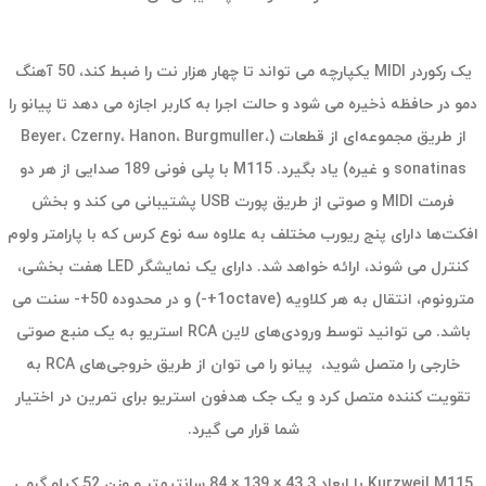
یک رکوردر MIDI یکپارچه می تواند تا چهار هزار نت را ضبط کند، 50 آهنگ
دمو در حافظه ذخیره می شود و حالت اجرا به کاربر اجازه می دهد تا پیانو را
از طریق مجموعه‌ای از قطعات (Beyer، Czerny، Hanon، Burgmuller،
sonatinas و غیره) یاد بگیرد. M115 با پلی فونی 189 صدایی از هر دو
فرمت MIDI و صوتی از طریق پورت USB پشتیبانی می کند و بخش
افکت‌ها دارای پنج ریورب مختلف به علاوه سه نوع کرس که با پارامتر ولوم
کنترل می شوند، ارائه خواهد شد. دارای یک نمایشگر LED هفت بخشی،
مترونوم، انتقال به هر کلاویه (1octave+-) و در محدوده 50+- سنت می
باشد. می توانید توسط ورودی‌های لاین RCA استریو به یک منبع صوتی
خارجی را متصل شوید، پیانو را می توان از طریق خروجی‌های RCA‌ به
تقویت کننده متصل کرد و یک جک هدفون استریو برای تمرین در اختیار
شما قرار می گیرد.
Kurzweil M115 با ابعاد 43.3 × 139 × 84 سانتیمتر و وزن 52 کیلو گرمی