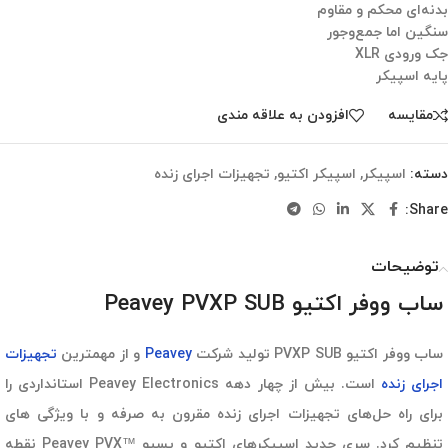
بدنه‌ای محکم و مقاوم
سنگین اما جمع‌وجور
جک ورودی XLR
پایه اسپیکر
مقایسه
افزودن به علاقه مندی
دسته:
اسپیکر
,
اسپیکر اکتیو
,
تجهیزات اجرای زنده
Share:
توضیحات
ساب ووفر اکتیو Peavey PVXP SUB
ساب ووفر اکتیو PVXP SUB تولید شرکت
Peavey
و از مهمترین
تجهیزات
اجرای زنده
است. بیش از چهار دهه Peavey Electronics استانداردی را
برای راه حل‌های تجهیزات اجرای زنده مقرون به صرفه و با ویژگی های
تنظیم کرد. سری جدید اسپیکرهای اکتیو و پسیو
™
Peavey PVX نقطه