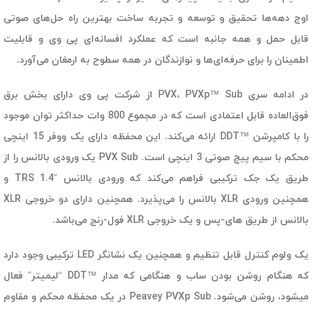
اوج دهه‌ها تحقیق و توسعه و تجربه ساخت بهترین راه حل‌های صوتی
قابل حمل و همه جانبه است که عملکرد افسانه‌ای پی وی و قابلیت
اطمینان را برای حرفه‌ای‌ها و نوازندگان در همه سطوح به ارمغان می‌آورد.
در ادامه سری PVX، PVXp™ Sub از شرکت پی وی دارای بخش برق
فوق‌العاده قابل اعتمادی است که در مجموع 800 وات حداکثر توان موجود
را با کامپرشن
™
DDT ارائه می‌کند. این محفظه دارای یک ووفر 15 اینچی
محکم با سیم پیچ صوتی 3 اینچی است. PVX Sub یک ورودی بالانس را از
طریق یک جک ترکیبی فراهم می‌کند که ورودی بالانس
”
TRS 1.4 و
همچنین ورودی XLR بالانس را می‌پذیرد. همچنین دارای دو خروجی XLR
بالانس از طریق های-پس و یک خروجی XLR فول-رنج می‌باشد.
یک ولوم کنترل قابل تنظیم و همچنین یک نشانگر LED ترکیبی وجود دارد
که هنگام روشن بودن ساب و هنگامی که مدار
™
DDT “لیمیتر” فعال
میشود، روشن می‌شود. Peavey PVXp Sub در یک محفظه محکم و مقاوم