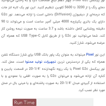
نور پیکسل Pixel G2c، چهار دهم اینچ ضخامت دارد و به راحتی می‌توانید
دمای رنگ را از 3200 تا 5600 کلوین تنظیم کنید. این نور یک لایه لنز مات
که درجه‌ای از دیفیوژن (ِDiffusion) داخلی است را ارائه می‌دهد. نور G2c
دارای یک باتری یکپارچه 4000 میلی آمپر ساعت است و می‌تواند تا 90
دقیقه روشنایی کامل داشته باشد و 3.7 ساعت به صورت نیمه روشن کار
کند. شما می‌توانید نور G2c را از طریق کابل USB Type-C که همراه آن
عرضه می‌شود، شارژ کنید.
این نور
Pixel
میتواند به عنوان یک پاور بانک USB برای شارژ دستگاه تلفن
همراه که یکی از دردسترس ترین
تجهیزات تولید محتوا
است، عمل کند.
نور پیکسل Pixel G2c با یک رزوه نگهدارنده “1/4-20 در قسمت پایین و
کناره آن ارائه می‌شود و می‌توان G2c را به صورت افقی یا عمودی و با
استفاده از گیره‌ی مبدل “1/4-20 به صورت پاشنه‌ای و یا مینی بال در محل
مورد نظر نصب کرد.