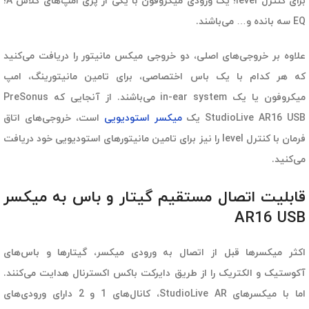
برای کنترل level؛ یک ورودی میکروفون با یکی از پری امپ‌های کلاس A؛
EQ سه بانده و… می‌باشند.
علاوه بر خروجی‌های اصلی، دو خروجی میکس مانیتور را دریافت می‌کنید
که هر کدام با یک باس اختصاصی، برای تامین مانیتورینگ، امپ
میکروفون یا یک in-ear system می‌باشند. از آنجایی که PreSonus
StudioLive AR16 USB یک
میکسر استودیویی
است، خروجی‌های اتاق
فرمان با کنترل level را نیز برای تامین مانیتورهای استودیویی خود دریافت
می‌کنید.
قابلیت اتصال مستقیم گیتار و باس به میکسر
AR16 USB
اکثر میکسرها قبل از اتصال به ورودی میکسر، گیتارها و باس‌های
آکوستیک و الکتریک را از طریق دایرکت باکس اکسترنال هدایت می‌کنند.
اما با میکسرهای StudioLive AR، کانال‌های 1 و 2 دارای ورودی‌های