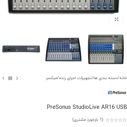
بزرگنمایی تصویر
خانه
/
دسته بندی ها
/
تجهیزات اجرای زنده
/
میکسر
PreSonus StudioLive AR16 USB
(
1
بازخورد مشتری)