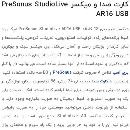
کارت صدا و میکسر PreSonus StudioLive
AR16 USB
میکسر هیبریدی 18 کاناله PreSonus StudioLive AR16 USB میکس و
ضبط برنامه‌های زنده، تولیدات استودیویی، تمرینات گروهی، پادکست‌ها و
سایر کارها را برایتان راحت و آسان می‌کند. این میکسر سبک و پرکاربرد
دارای ویژگی‌های غنی و مملو از اتصالات آنالوگ و ابزارهای دیجیتال می‌باشد
که یادگیری و نحوه استفاده از آنها بسیار ساده است. می‌توانید آن را کنار
پری آمپ
کلاس A معروف شرکت
PreSonus
و EQ سه بانده استفاده کنید.
همچنین با
کارت صدا
دیجیتالی 24 بیتی، 96 کیلوهرتز، امکان نوازندگی بر
روی موسیقی پس زمینه را برای شما فراهم کرده است. امکان ضبط و پلی
بک به صورت استریو با ضبط دیجیتال به صورت یکپارچه وجود دارد. با
استفاده از بلوتوث داخلی می‌توانید موسیقی خود را به صورت وایرلس
استریم کنید. میکسر StudioLive AR جمع‌وجور است و به راحتی
می‌توانید آن را با خود به هر جایی برید و یک راه سریع و مطمئن برای