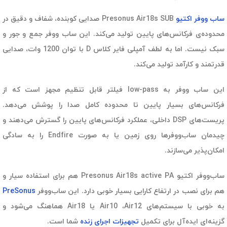
ساب ووفر اکتیو
Presonus Air18s SUB صدایی کوبنده، شفاف و دقیق در
محدوده‌ی فرکانس‌های پایین تولید می‌کند. این ساب ووفر جمع و جور و
سبک نیست. اما به لطف آمپلی فایر کلاس D با توان 1200 وات، صدایی
قدرتمند و کارآمد تولید می‌کند.
این ساب ووفر به low-pass فیلتر قابل تنظیم مجهز است که از
فرکانس‌های بسیار پایین تا محدوده کامل صدا را پوشش می‌دهد.
پریست‌های DSP داخلی، عملکرد فرکانس‌های پایین را گسترش می‌دهند و
چیدمان ساب‌ووفرها روی زمین یا به صورت Endfire را به سادگی
امکان‌پذیر می‌سازند.
ساب‌ووفر اکتیو Presonus Air18s active PA هم برای استفاده سیار و
هم برای نصب در ارتفاع کارایی بسیار خوبی دارد. این ساب‌ووفر
PreSonus
به خوبی با سیستم‌های Air10 ،Air12 یا Air18 هماهنگ می‌شود و
گزینه‌ای ایده‌آل برای تکمیل
تجهیزات اجرای زنده
شما است.