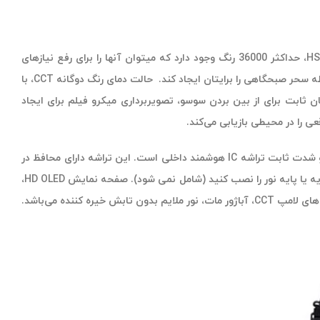
با استفاده از طراحی مهره‌های لامپ دو طرفه، یک طرف مهره‌های لامپ RGB، یک طرف مهره‍‌های لامپ با نور گرم و سرد قرار دارند. در حالت رنگ HSI، حداکثر 36000 رنگ وجود دارد که میتوان آنها را برای رفع نیازهای
صحنه‌های مختلف با نور ثانویه تنظیم کنید. دمای رنگ گسترده و کالیبراسیون رنگ، نرم و یکنواخت، به راحتی میتواند اثر دمای رنگ غروب و یک لحظه سحر صبحگاهی را برایتان ایجاد کند. حالت دمای رنگ دوگانه CCT، با
هش نور آنالوگ جریان ثابت برای از بین بردن سوسو، تصویربرداری میکرو فیلم برای ایجاد
دارای باتری لیتیومی داخلی 5200Amh ساعتی بزرگ، تا چهار ساعت قابل استفاده است و ظرف 1.5 ساعت این باتری شارژ می‌شود. منبع تغذیه درایو شدت ثابت تراشه IC هوشمند داخلی است. این تراشه دارای محافظ در
مقابل فشار الکتریکی بیش از حد نیز می‌باشد. رابط 1.4 اینچی، دارای سر، می‌توانید روشنایی انعطاف‌پذیر 360 درجه در ببینید، میتوانید براکت/سه پایه یا پایه نور را نصب کنید (شامل نمی شود). صفحه نمایش HD OLED،
پارامترها و مشخصات مهم را نمایش می‌دهد و به راحتی میتوانید به صورت همزمان آن را تنظیم کنید. 44 عدد مهره لامپ RGB بعلاوه 294 عدد مهره‌های لامپ CCT، آباژور مات، نور ملایم بدون تابش خیره کننده می‌باشد.