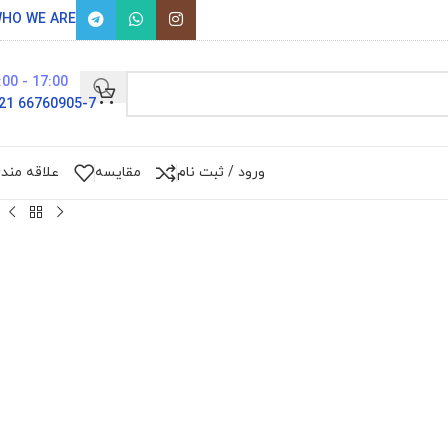
HO WE ARE
17:00 - 9:00
66760905-7 021
ورود / ثبت نام
مقایسه
علاقه مند