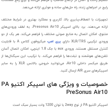
تنظیم راحت و آسان در ارتفاع مناسب را فراهم می‌کند و برای رفع مشکلات
رایج در اجراهای زنده، راه حل‌های ساده و موثری ارائه می‌دهد.
تجهیزات با انعطاف‌پذیری بالا، کاربری و عملکرد بهتری در شرایط مختلف
ارائه می‌دهند. برد بالای اسپیکر Presonus Air10، به لطف ورودی‌های
متنوع، امکان اتصال به منابع صوتی مختلف را فراهم می‌کند. هر یک از دو
ورودی ترکیبی XLR/TRS دارای
پری امپ
میکروفون کلاس A با قابلیت
کنترل مستقل هستند. ورودی aux با جک 1.8 اینچی، امکان اتصال آسان
تلفن‌های هوشمند و تبلت‌ها را فراهم می‌کند. با ترکیب این سیگنال‌ها از
طریق میکسر داخلی Air10، می‌توانید خروجی بالانس XLR را به سایر
اسپیکرهای سری AIR ارسال کنید.
خصوصیات و ویژگی های اسپیکر اکتیو PA
PreSonus Air10
اسپیکر اکتیو PA از نوع 2way با توان 1200 وات بسیار سبک است