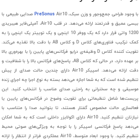
با وجود طراحی جمع‌وجور و وزن سبک،
PreSonus
Air10 صدایی طبیعی با
بیسی عمیق و قدرتمند ارائه می‌دهد. در قلب Air10، آمپلی‌فایر هیبریدی
1200 واتی قرار دارد که یک ووفر 10 اینچی و یک توییتر یک اینچی را به
کمک ترکیب فناوری‌های کلاس D و کلاس AB با دقت بالا تغذیه می‌کند.
تقویت کننده کلاس D وظیفه‌ی درایو فرکانس‌های پایین را با بهره‌وری بالا
بر عهده دارد، در حالی که کلاس AB، پاسخ‌های فرکانس بالا را با شفافیت و
دقت ارائه می‌دهد. اسپیکر Air10 دارای چندین حالت صدای از پیش
تنظیم شده است که به شما اجازه می‌دهد بسته به نوع اجرا چه اجرای زنده
موسیقی و چه سخنرانی به راحتی صدای مناسب را انتخاب کنید. این
پریست‌ها شامل تنظیماتی برای تقویت وضوح در فرکانس‌های پایین یا
فعالسازی حالت مخصوص گفتار هستند، تا بتوانید صدا را متناسب با
نیازتان تنظیم کنید. Air10 دارای اکولایزر داخلی است که به شما امکان
می‌دهد پاسخ فرکانسی اسپیکر را با توجه به ویژگی‌های صوتی محیط
تنظیم کنید. با وجود ابعاد متوسط، Air10 عملکردی فراتر از انتظار را ارائه