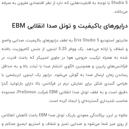
Studio 5 با توجه به قابلیت‌هایی که دارد از نظر اقتصادی مقرون به صرفه
می‌باشد.
درایورهای باکیفیت و تونل صدا انقلابی EBM
مانیتور استودیو Eris Studio 5 به لطف درایورهای باکیفیت، صدایی واضح
و شفاف را ارائه می‌دهد. یک ووفر 5.25 اینچی از جنس کامپوزیت بافته
شده به همراه ترکیب خروجی هوا در جلوی اسپیکر که باعث قدرت در
فرکانس‌های پایین و همچنین الگوی انتشار صدا با ثبات بالا و به حداقل
رساندن زمان ارسال صدا به گوش می‌شود. درایور یک اینچی ابریشمی با
طراحی گنبدی شکل برای نمایش نرم در فرکانس بالا دارای بازتولید گذرا
دقیق است و به لطف تونل صدا انقلابی EBM شرکت PreSonus، محدوده
مناسب شنیداری گسترده‌ای را ایجاد کرده است.
علاوه بر این، پراکندگی عمودی باریک تونل صدا EBM باعث کاهش انعکاس
از روی میز شما می‌شود و صدایی تمیز و شفاف و استریو ایمیج محکم و