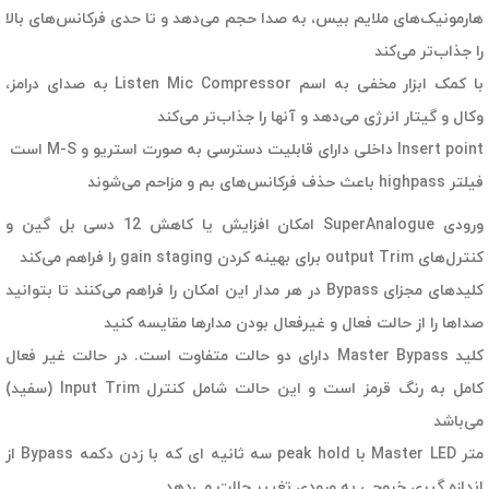
هارمونیک‌های ملایم بیس، به صدا حجم می‌دهد و تا حدی فرکانس‌های بالا
را جذاب‌تر می‌کند
با کمک ابزار مخفی به اسم Listen Mic Compressor به صدای درامز،
وکال و گیتار انرژی می‌دهد و آنها را جذاب‌تر می‌کند
Insert point داخلی دارای قابلیت دسترسی به صورت استریو و M-S است
فیلتر highpass باعث حذف فرکانس‌های بم و مزاحم می‌شوند
ورودی SuperAnalogue امکان افزایش یا کاهش 12 دسی بل گین و
کنترل‌های output Trim برای بهینه کردن gain staging را فراهم می‌کند
کلیدهای مجزای Bypass در هر مدار این امکان را فراهم می‌کنند تا بتوانید
صداها را از حالت فعال و غیرفعال بودن مدارها مقایسه کنید
کلید Master Bypass دارای دو حالت متفاوت است. در حالت غیر فعال
کامل به رنگ قرمز است و این حالت شامل کنترل Input Trim (سفید)
می‌باشد
متر Master LED با peak hold سه ثانیه ای که با زدن دکمه Bypass از
اندازه گیری خروجی به ورودی تغییر حالت می‌دهد