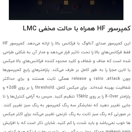
کمپرسور HF همراه با حالت مخفی LMC
این کمپرسور صدای آنالوگ با فرکانس بالا را ارائه می‌دهد. کمپرسور HF
فقط فرکانس‌های بالا را تحت تاثیر قرار می‌دهد و مدار آن به شکلی طراحی
شده است که صاف و شفاف و کلید محدود کننده فرکانس‌های بالا میکس
یا لاین مجزا را به طور کامل بر طرف می‌کند. پارامترهای رایج کمپرسورها
چون ratio ،attack و release همگی ثابت هستند و برای حداکثر
شفافیت بهینه شده‌اند. برای میکس کامل، threshold را بر روی 2dB+ و
پارامتر X-Over را بر روی 15kHz تنظیم کنید. سپس به آرامی کنترل‌ها را تا
جایی تغییر دهید که نمایشگر سه رنگ کمپرسور به رنگ سبز تغییر کنند.
در صورتی که رنگ سبز ثابت به رنگ نارنجی تغییر می‌کند برای اکثر میکس
ها خوب نمی‌باشد و باید شدت را کم کنید. شایان ذکر است که با افزایش
makeup gain خودکار دچار سردرگمی نمی‌شوید؛ بعلت اینکه هیچ کدام در