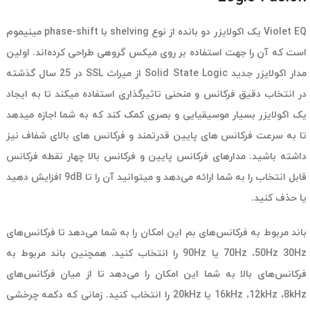
Violet EQ یک اکولایزر دو بانده از نوع shelving با phase-shift مینیموم
است که آن را جهت استفاده بر روی میکس گروهی طراحی کرده‌اند. اولین
مدار اکولایزر جدید Solid State Logic از میراث SSL در 25 سال گذشته
در انتخاب دقیق فرکانس و منحنی تاثیرگذاری استفاده میکند تا به ایجاد
یک اکولایزر بسیار موسیقیایی و بصری کمک کند که به شما اجازه میدهد
تا به سرعت فرکانس های پایین قدرتمند و فرکانس های بالای شفاف نیز
داشته باشید. مدارهای فرکانس پایین و فرکانس بالا چهار نقطه فرکانس
قابل انتخاب را به شما ارائه می‌دهد و میتوانید آن را تا 9dB افزایش دهید
یا حذف کنید.
باند مربوط به فرکانس‌های بم این امکان را به شما می‌دهد تا فرکانس‌های
70Hz ،50Hz 30Hz یا 90Hz را انتخاب کنید. همچنین باند مربوط به
فرکانس‌های بالا به شما این امکان را می‌دهد تا از میان فرکانس‌های
16kHz ،12kHz ،8kHz یا 20kHz را انتخاب کنید. زمانی که دکمه چرخشی