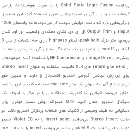
پردازنده Solid State Logic Fusion را به صوت هوشمندانه طراحی
کرده‌اند تا بتوان از آن در استودیوهای مدرن استفاده کرد، این محصول
ویژگی‌هایی دارد که باعث افزایش سرعت کار می‌شود، مانند پات‌های 12dB
Input± و Output Trim ال ای دی نشان دهنده‌ی وضعیت اور لود شدن
ورودی، متر بزرگ peak hold، فیلتر highpass دارای سه انتخاب از بین 3
فرکانس cutoff و همچنین یک نمایشگر تمام رنگی به راحتی وضعیت
بخش‌های vintage Drive و HF Compressor را مشاهده کنید. مجموعه‌ای
از send ها و return های XLR قابلیت استفاده به عنوان Stereo Insert
برای پردازش میکس گروهی استریو اکسترنال را دارند و همین طور
می‌توانید از آنها به عنوان یک مدار mid-side استفاده کنید و این به شما
امکان می‌دهد اکولایزر یا کامپرشن جداگانه‌ای را در مرکز و اطراف یک
سیگنال استریو اعمال کنید. M-S میتواند روش بسیار موثری برای
دستیابی به طیف وسیعی از تکنیک های خلاقانه پردازش استریو باشد. در
حالت Stereo Insert می‌توانید insert point را به Violet EQ تغییر
دهید. وقتی که حالت M-S فعال باشد، می‌توانید insert را به حالت pre