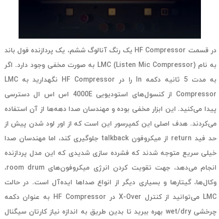
در قسمت HF Compressor یک رنگ آنالوگ ششم، یک پردازنده فول باند
به نام LMC (Listen Mic Compressor) به صورت مخفی وجود دارد. اگر
به مدت 5 ثانیه دکمه In را در HF Compressor نگهدارید به LMC
Compressor از کنسول‌های استودیویی 4000E اس اس ال دسترسی
پیدا می‌کنید. این ابزار مخفی بوده و مهندسان صدا دهه‌ها از آن استفاده
می‌کردند. هدف اصلی این کمپرسور این است که از اور لود شدن پیش از
حد فید return از میکروفون talkback جلوگیری کند، اما مهندسان صدا
خیلی سریع متوجه شدند که فشرده سازی شدیدی که این مدل پردازنده
انجام می‌دهد، جهت تقویت کردن انرژی میکروفون‌های room drum،
وکال‌ها، گیتارها و بسیاری دیگر از انواع صداها ایده‌آل است. در حالت
LMC می‌توانید از کنترل X-Over در HF Compressor به عنوان دکمه
چرخشی wet/dry بهره ببرید تا بدین طریق به اندازه نیاز کارتان سیگنال