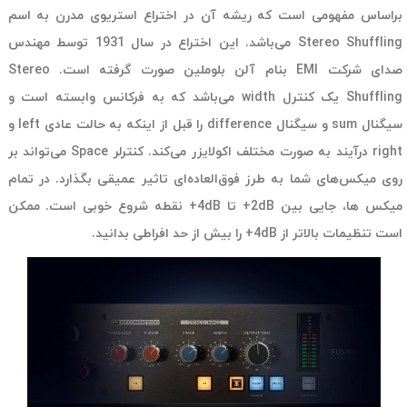
براساس مفهومی است که ریشه آن در اختراع استریوی مدرن به اسم
Stereo Shuffling می‌باشد. این اختراع در سال 1931 توسط مهندس
صدای شرکت EMI بنام آلن بلوملین صورت گرفته است. Stereo
Shuffling یک کنترل width می‌باشد که به فرکانس وابسته است و
سیگنال sum و سیگنال difference را قبل از اینکه به حالت عادی left و
right درآیند به صورت مختلف اکولایزر می‌کند. کنترلر Space می‌تواند بر
روی میکس‌های شما به طرز فوق‌العاده‌ای تاثیر عمیقی بگذارد. در تمام
میکس ها، جایی بین 2dB+ تا 4dB+ نقطه شروع خوبی است. ممکن
است تنظیمات بالاتر از 4dB+ را بیش از حد افراطی بدانید.