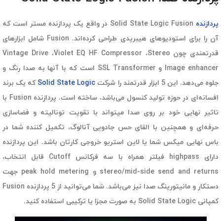
پردازنده
Solid State Logic Fusion در واقع یک پردازنده مستر است که
آن را برای استودیوهای هیبریدی طراحی کرده‌اند. Fusion شامل ابزارهای
قدرتمندی چون Vintage Drive ،Violet EQ HF Compressor ،Stereo
Image enhancer و SSL Transformer است که با آنها به صدا رنگ و
جلوه می‌دهد. این 5 ابزار قدرتمند را شرکت
Solid State Logic
که یک برند
افسانه‌ای در حوزه تولید کنسول می‌باشد، ساخته است. پردازنده Fusion با
تاثیر نهایی خود بر روی صدا میتواند با تقویت تونالیته و فضاسازی
حرفه‌ای و همچنین با القای حس جادویی آنالوگ، تکمیل کننده شما در
باس نهایی میکس شما یا لاین استریو خروجی کارتان باشد. این پردازنده
دارای highpass فیلتر همراه با سه فرکانس Cutoff قابل انتخاب،
stereo/mid-side send and returns و peak hold metering جهت
دستکار و مانیتورینگ صدا نیز می‌باشد. شما می‌توانید از 5 پردازنده Fusion
کمپانی
Solid State Logic
به صورت مجزا یا ترکیبی استفاده کنید.