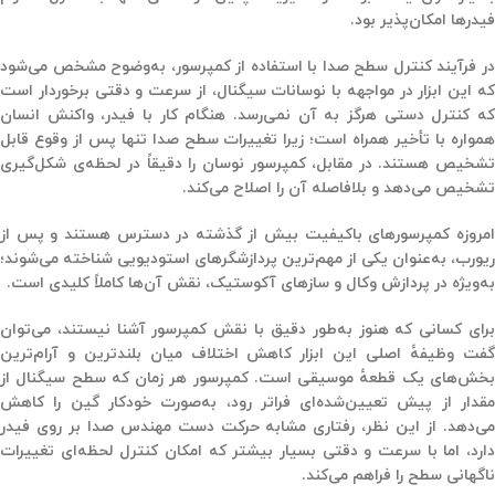
فیدرها امکان‌پذیر بود
.
در فرآیند کنترل سطح صدا با استفاده از کمپرسور، به‌وضوح مشخص می‌شود
که این ابزار در مواجهه با نوسانات سیگنال، از سرعت و دقتی برخوردار است
که کنترل دستی هرگز به آن نمی‌رسد. هنگام کار با فیدر، واکنش انسان
همواره با تأخیر همراه است؛ زیرا تغییرات سطح صدا تنها پس از وقوع قابل
تشخیص هستند. در مقابل، کمپرسور نوسان را دقیقاً در لحظه‌ی شکل‌گیری
تشخیص می‌دهد و بلافاصله آن را اصلاح می‌کند.
امروزه کمپرسورهای باکیفیت بیش از گذشته در دسترس هستند و پس از
ریورب، به‌عنوان یکی از مهم‌ترین پردازشگرهای استودیویی شناخته می‌شوند؛
به‌ویژه در پردازش وکال و سازهای آکوستیک، نقش آن‌ها کاملاً کلیدی است.
برای کسانی که هنوز به‌طور دقیق با نقش کمپرسور آشنا نیستند، می‌توان
گفت وظیفهٔ اصلی این ابزار کاهش اختلاف میان بلندترین و آرام‌ترین
بخش‌های یک قطعهٔ موسیقی است. کمپرسور هر زمان که سطح سیگنال از
مقدار از پیش تعیین‌شده‌ای فراتر رود، به‌صورت خودکار گین را کاهش
می‌دهد. از این نظر، رفتاری مشابه حرکت دست مهندس صدا بر روی فیدر
دارد، اما با سرعت و دقتی بسیار بیشتر که امکان کنترل لحظه‌ای تغییرات
ناگهانی سطح را فراهم می‌کند.