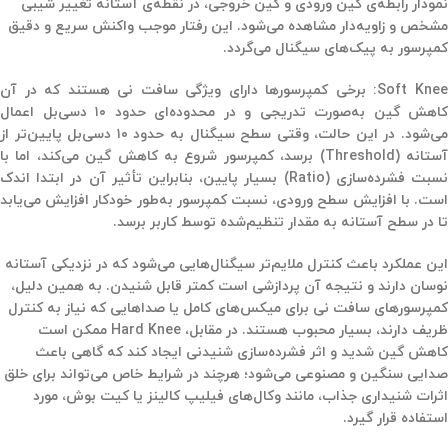
نمودار رابطه‌ی گین ورودی و گین خروجی، در نقطه‌ی آستانه تغییر شیبی
مشخص و زاویه‌دار مشاهده می‌شود. این رفتار موجب واکنش سریع و دقیق
کمپرسور به پیک‌های سیگنال می‌گردد.
Soft Knee: برخی کمپرسورها دارای ویژگی سافت نی هستند که در آن
کاهش گین به‌صورت تدریجی و در محدوده‌ای حدود ۱۰ دسی‌بل اعمال
می‌شود. در این حالت، وقتی سطح سیگنال به حدود ۱۰ دسی‌بل پایین‌تر از
آستانه (Threshold) برسد، کمپرسور شروع به کاهش گین می‌کند، اما با
نسبت فشرده‌سازی (Ratio) بسیار پایین، بنابراین تأثیر آن در ابتدا اندک
است. با افزایش سطح ورودی، نسبت کمپرسور به‌طور خودکار افزایش می‌یابد
تا در سطح آستانه به مقدار تنظیم‌شده توسط کاربر برسد.
این عملکرد باعث کنترل ملایم‌تر سیگنال‌هایی می‌شود که در نزدیکی آستانه
نوسان دارند و نتیجه آن پردازشی است کمتر قابل شنیدن. به همین دلیل،
کمپرسورهای سافت نی برای میکس‌های کامل یا صداهایی که نیاز به کنترل
ظریف دارند، بسیار محبوب هستند. در مقابل، Hard Knee ممکن است
کاهش گین شدید و اثر فشرده‌سازی شنیدنی ایجاد کند که گاهی باعث
صدایی سنگین و مصنوعی می‌شود؛ هرچند در شرایط خاص می‌تواند برای خلق
اثرات شنیداری جذاب، مانند وکال‌های فیلیپ کالینز یا کیت بوش، مورد
استفاده قرار گیرد.