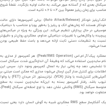
سیگنال بعدی که از آستانه عبور می‌کند، به حالت اولیه بازنگردد. نقطهٔ شروع
مناسب برای زمان ریلیز معمولاً بین
۰.۲
تا
۰.۶
ثانیه
است.
تک/ریلیز خودکار (Auto Attack/Release)
: برخی کمپرسورها دارای حالت
ودکار
هستند که زمان‌های
اتک و ریلیز
را به‌طور پویا و متناسب با دینامیک
موسیقی در حال پردازش تنظیم می‌کند. این ویژگی به ویژه در میکس‌های
پیچیده یا وکال‌هایی با تغییرات دینامیکی مداوم، عملکردی روان‌تر و دقیق‌تر
نسبت به تنظیمات دستی ثابت ارائه می‌دهد و باعث حفظ طبیعی بودن
صدا می‌شود.
عملکرد پیک/آر.ام.اس (Peak/RMS Operation)
: هر کمپرسور از مداری به
ام
سایدچین
استفاده می‌کند که وظیفهٔ آن اندازه‌گیری شدت سیگنال است
تا تشخیص دهد چه زمانی نیاز به اعمال کمپرسور وجود دارد. سپس این
اطلاعات برای کنترل مدار گین ارسال می‌شود؛ مداری که ممکن است مبتنی بر
مپلی‌فایر کنترل‌شده با ولتاژ
(VCA)
،
ترانزیستور اثر میدان
(FET)
یا
والو/
تیوب
باشد. رفتار کمپرسور بسته به این‌که سایدچین نسبت به
سطح
توسط سیگنال
(RMS)
واکنش نشان دهد یا
اوج لحظه‌ای سیگنال
(Peak)
،
متفاوت خواهد بود.
ک آشکارساز سطح
RMS
عملکردی شبیه به گوش انسان دارد؛ یعنی نسبت