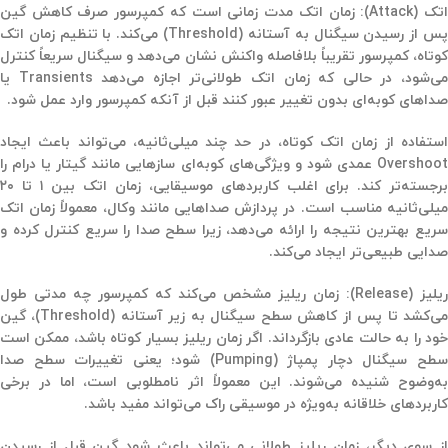
تک (Attack)
: زمان
اتک
مدت زمانی است که کمپرسور صرف کاهش گین
س از رسیدن سیگنال به
آستانه
(Threshold)
می‌کند. با تنظیم زمان اتک
کوتاه، کمپرسور تقریباً بلافاصله واکنش نشان می‌دهد و سیگنال سریعاً کنترل
ی‌شود، در حالی که زمان اتک طولانی‌تر اجازه می‌دهد
Transients
یا
صداهای کوبه‌ای بدون تغییر عبور کنند قبل از آنکه کمپرسور وارد عمل شود.
استفاده از زمان اتک کوتاه، در حد چند میلی‌ثانیه، می‌تواند باعث ایجاد
Overshoot
عمدی شود و ویژگی‌های کوبه‌ای سازهایی مانند گیتار یا درام را
برجسته‌تر کند. برای اغلب کاربردهای موسیقایی، زمان اتک بین ۱ تا ۲۰
میلی‌ثانیه مناسب است. در پردازش صداهایی مانند وکال، معمولاً زمان اتک
سریع بهترین نتیجه را ارائه می‌دهد، زیرا سطح صدا را سریع کنترل کرده و
صدایی طبیعی‌تر ایجاد می‌کند.
ریلیز (Release)
: زمان
ریلیز
مشخص می‌کند که کمپرسور چه مدتی طول
ی‌کشد تا پس از کاهش سطح سیگنال به زیر
آستانه
(Threshold)
، گین
خود را به حالت عادی بازگرداند. اگر زمان ریلیز بسیار کوتاه باشد، ممکن است
طح سیگنال دچار
پمپاژ
(Pumping)
شود؛ یعنی تغییرات سطح صدا
به‌وضوح شنیده می‌شوند. این معمولاً اثر نامطلوبی است، اما در برخی
کاربردهای خلاقانه به‌ویژه در موسیقی راک می‌تواند مفید باشد.
از سوی دیگر، زمان ریلیز طولانی می‌تواند باعث شود گین قبل از رسیدن