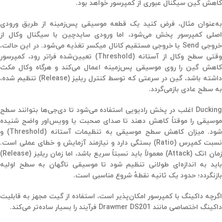
کاهش گین سیگنال عبوری از کمپرسور خواهد بود.
به‌عنوان مثال، فرض کنید یک قطعه موسیقی پس‌زمینه از طریق ورودی
اصلی کمپرسور پخش می‌شود، اما ورودی سایدچین با سیگنال وکال از
خروجی Send یا خروجی مستقیم کانال میکسر تغذیه می‌شود. در این حالت،
وقتی سطح وکال از آستانه (Threshold) تعیین‌شده فراتر رود، کمپرسور
کاهش گین را روی موسیقی پس‌زمینه اعمال می‌کند و هرگاه وکال مکث
داشته باشد، گین در سرعتی که توسط کنترل ریلیز (Release) تنظیم شده،
به سطح عادی بازمی‌گردد.
Ducking اغلب در پخش رادیویی استفاده می‌شود تا دی‌جی‌ها بتوانند سطح
موسیقی را موقتاً کاهش دهند تا صدای صحبت یا وویس‌اور واضح شنیده
شود. میزان کاهش سطح موسیقی به تنظیمات آستانه (Threshold) و
نسبت کمپرس (Ratio) بستگی دارد و نیازمند آزمایش و خطای عملی است.
زمان اتک (Attack) معمولاً باید نسبتاً سریع باشد، اما زمان ریلیز (Release)
باید به اندازه‌ای طولانی تنظیم شود تا موسیقی ناگهان به سطح اولیه
بازنگردد؛ حدود یک ثانیه نقطهٔ شروع مناسبی است.
اگرچه داکینگ با کمپرسور امکان‌پذیر است، استفاده از گیت مجهز به قابلیت
داکینگ اختصاصی مانند Drawmer DS201 فرآیند را بسیار ساده‌تر می‌کند.