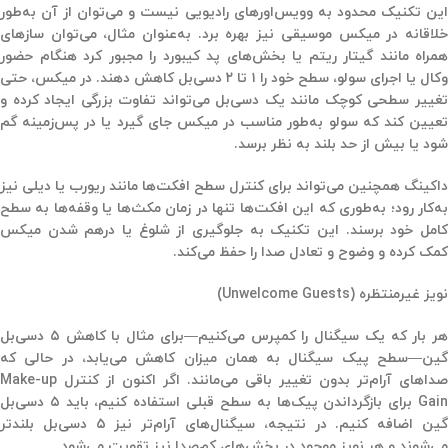
این تکنیک محدود به وویس‌اورهای رادیویی نیست و می‌توان از آن به‌طور
خلاقانه در میکس موسیقی نیز بهره برد. به‌عنوان مثال، می‌توان سازهای
همراه مانند گیتار ریتم یا بخش‌های پد کیبورد را مجبور کرد هنگام حضور
وکال یا اجرای سولو، سطح خود را ۱ تا ۲ دسی‌بل کاهش دهند. در میکس، حتی
تغییر سطحی کوچک مانند یک دسی‌بل می‌تواند تفاوت بزرگی ایجاد کرده و
تعیین کند که سولو به‌طور مناسب در میکس جای گیرد یا در پس‌زمینه گم
شود یا بیش از حد بلند به نظر برسد.
داکینگ همچنین می‌تواند برای کنترل سطح افکت‌ها مانند ریورب یا دیلی نیز
به‌کار رود؛ به‌طوری که این افکت‌ها تنها در زمان مکث‌ها یا وقفه‌ها به سطح
کامل خود برسند. این تکنیک به جلوگیری از شلوغ یا درهم شدن میکس
کمک کرده و وضوح و تعادل صدا را حفظ می‌کند.
نویز غیرمنتظره (Unwelcome Guests)
هر بار که یک سیگنال را کمپرس می‌کنیم—برای مثال با کاهش ۵ دسی‌بل
گین—سطح پیک سیگنال به همان میزان کاهش می‌یابد، در حالی که
صداهای آرام‌تر بدون تغییر باقی می‌مانند. اگر اکنون از کنترل Make-up
Gain برای بازگرداندن پیک‌ها به سطح قبلی استفاده کنیم، باید ۵ دسی‌بل
گین اضافه کنیم. در نتیجه، سیگنال‌های آرام‌تر نیز ۵ دسی‌بل بلندتر
می‌شوند و هر نویز موجود در بخش‌های کم‌صدا نیز تقویت می‌شود.