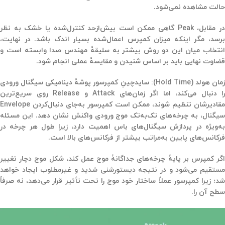
حالت مشاهده نمی‌شود.
ر مقابل، Peak گاهی ممکن است
بیش‌ازحد کنترل‌شده یا خشک
به نظر
برسد، مگر اینکه میزان کمپرس اعمال‌شده بسیار اندک باشد. در نهایت،
انتخاب میان این دو روش بیشتر به
سلیقهٔ مهندس صدا
وابسته است و
قضاوت نهایی باید بر اساس
شنیدن و مقایسهٔ عملی
انجام شود.
مان هولد (Hold Time):
سایدچینِ کمپرسور پوشهٔ دینامیکی سیگنال ورودی
را دنبال می‌کند، اما اگر زمان‌های
Attack
و
Release
روی سریع‌ترین
مقادیرشان تنظیم شوند، ممکن است کمپرسور به‌جای دنبال‌کردن
Envelope
یگنال، به
چرخه‌های تک‌به‌تک موج ورودی
واکنش نشان دهد. این مسئله
ه‌ویژه در پردازش
سیگنال‌های باس
اهمیت دارد، زیرا طول هر چرخه در
فرکانس‌های پایین به‌مراتب بیشتر از فرکانس‌های بالا است.
گر کمپرس بر پایهٔ
چرخه‌های جداگانهٔ موج
عمل کند، شکل موج دچار تغییر
ستقیم می‌شود و در نتیجه
دیستورشنی شدید و غیرمطلوب
ایجاد خواهد
شد؛ زیرا کمپرسور عملاً ساختار خود موج را تحت تأثیر قرار می‌دهد، نه صرفاً
سطح آن را.