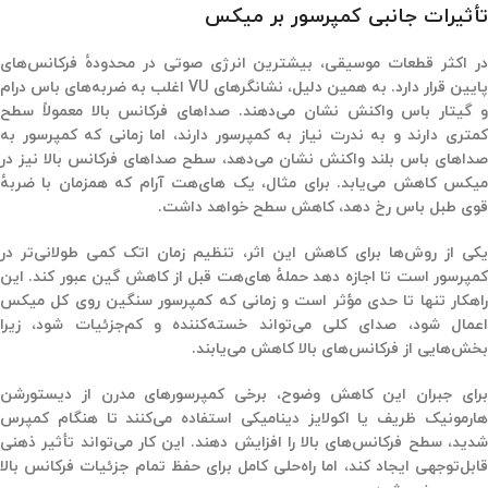
تأثیرات جانبی کمپرسور بر میکس
ر اکثر قطعات موسیقی،
بیشترین انرژی صوتی
در محدودهٔ
فرکانس‌های
ایین
قرار دارد. به همین دلیل،
نشانگرهای
VU
اغلب به ضربه‌های
باس درام
 گیتار باس
واکنش نشان می‌دهند. صداهای
فرکانس بالا
معمولاً سطح
کمتری دارند و به ندرت نیاز به کمپرسور دارند، اما زمانی که کمپرسور به
داهای باس بلند واکنش نشان می‌دهد،
سطح صداهای فرکانس بالا نیز در
یکس کاهش می‌یابد
. برای مثال، یک
های‌هت آرام
که همزمان با ضربهٔ
قوی طبل باس رخ دهد، کاهش سطح خواهد داشت.
کی از روش‌ها برای کاهش این اثر،
تنظیم زمان اتک کمی طولانی‌تر
در
مپرسور است تا اجازه دهد
حملهٔ های‌هت
قبل از کاهش گین عبور کند. این
اهکار تنها تا حدی مؤثر است و زمانی که
کمپرسور سنگین روی کل میکس
عمال شود، صدای کلی می‌تواند
خسته‌کننده و کم‌جزئیات
شود، زیرا
بخش‌هایی از
فرکانس‌های بالا
کاهش می‌یابند.
برای جبران این کاهش وضوح، برخی کمپرسورهای مدرن از
دیستورشن
ارمونیک ظریف
یا
اکولایز دینامیکی
استفاده می‌کنند تا هنگام کمپرس
دید،
سطح فرکانس‌های بالا را افزایش دهند
. این کار می‌تواند
تأثیر ذهنی
قابل‌توجهی
ایجاد کند، اما راه‌حلی کامل برای حفظ تمام جزئیات فرکانس بالا