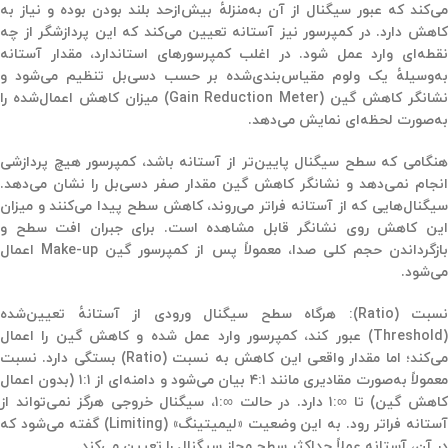
می‌کند که عبور سیگنال از آن به‌منزلهٔ بیش‌ازحد بلند بودن بوده و نیاز به
کاهش دارد. در کمپرسور نیز آستانه تعیین می‌کند که این پردازشگر از چه
نقطه‌ای وارد عمل شود. در اغلب کمپرسورهای استاندارد، مقدار آستانه
به‌وسیلهٔ یک ولوم مقیاس‌بندی‌شده بر حسب دسی‌بل تنظیم می‌شود و
نشانگر کاهش گین (Gain Reduction Meter) میزان کاهش اعمال‌شده را
به‌صورت لحظه‌ای نمایش می‌دهد.
هنگامی که سطح سیگنال پایین‌تر از آستانه باشد، کمپرسور هیچ پردازشی
انجام نمی‌دهد و نشانگر کاهش گین مقدار صفر دسی‌بل را نشان می‌دهد.
سیگنال‌هایی که از آستانه فراتر می‌روند، کاهش سطح پیدا می‌کنند و میزان
این کاهش روی نشانگر قابل مشاهده است. برای جبران افت سطح و
ازگرداندن حجم کلی صدا، معمولاً پس از کمپرسور
گین
Make-up
اعمال
می‌شود.
نسبت (Ratio): هرگاه سطح سیگنال ورودی از آستانهٔ تعیین‌شده
(Threshold) عبور کند، کمپرسور وارد عمل شده و کاهش گین را اعمال
می‌کند؛ اما مقدار واقعی این کاهش به نسبت (Ratio) بستگی دارد. نسبت
معمولاً به‌صورت مقادیری مانند ۴:۱ بیان می‌شود و دامنه‌ای از ۱:۱ (بدون اعمال
کاهش گین) تا ∞:۱ دارد. در حالت ∞:۱، سیگنال خروجی هرگز نمی‌تواند از
آستانه فراتر رود. به این وضعیت «لیمیتینگ» (Limiting) گفته می‌شود که
در آن، آستانه عملاً حداکثر سطح مجاز سیگنال را تعیین می‌کند.