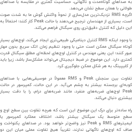
به صداهای کوتاه‌مدت و ناگهانی، حساسیت کمتری در مقایسه با صداهای
طولانی با همان سطح نشان می‌دهد.
اگرچه RMS نزدیک‌ترین مدل‌سازی از نحوهٔ واکنش گوش ما به شدت صوت
ست، بسیاری از مهندسان ترجیح می‌دهند با حالت
Peak
کار کنند؛ احتمالاً به
این دلیل که
کنترل دقیق‌تری
روی سیگنال فراهم می‌کند.
ا وجود اینکه
RMS
کنترل دینامیکی طبیعی‌تری ایجاد می‌کند،
اوج‌های بسیار
وتاه سیگنال
ممکن است حتی با وجود تنظیم زمان اتک سریع بدون مهار
بور کنند؛ این یعنی مهندس در کنترل
اوج‌های لحظه‌ای مطلق
سیگنال قدرت
کمتری دارد. این موضوع در ضبط دیجیتال می‌تواند مشکل‌ساز باشد، زیرا باید
از
کلیپینگ
به هر شکل ممکن جلوگیری کرد.
فاوت بین سنجش
Peak
و
RMS
معمولاً در موسیقی‌هایی با صداهای
کوبه‌ای برجسته بیشتر به چشم می‌آید. در این حالت، کمپرسور در حالت
Peak اوج‌های ضربه‌های منفرد، مانند ضربه‌های درام، را با دقت بسیار
بیشتری دنبال می‌کند.
راه ساده‌تر برای درک این موضوع این است که هرچه تفاوت بین سطح اوج و
سطح متوسط یک سیگنال بیشتر باشد، اختلاف عملکرد کمپرسور یا
لیمیترهای RMS و Peak نیز واضح‌تر خواهد بود. در صداهای یکنواخت و
صاف که اوج‌های ناگهانی ندارند، تقریباً هیچ تفاوت عملی میان این دو