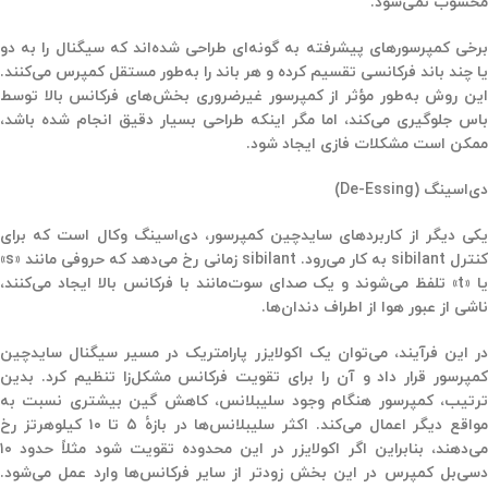
محسوب نمی‌شود.
برخی کمپرسورهای پیشرفته به گونه‌ای طراحی شده‌اند که سیگنال را به دو
یا چند باند فرکانسی تقسیم کرده و هر باند را به‌طور مستقل کمپرس می‌کنند.
این روش به‌طور مؤثر از کمپرسور غیرضروری بخش‌های فرکانس بالا توسط
باس جلوگیری می‌کند، اما مگر اینکه طراحی بسیار دقیق انجام شده باشد،
ممکن است مشکلات فازی ایجاد شود.
دی‌اسینگ (De-Essing)
یکی دیگر از کاربردهای سایدچین کمپرسور، دی‌اسینگ وکال است که برای
کنترل sibilant به کار می‌رود. sibilant زمانی رخ می‌دهد که حروفی مانند «s»
یا «t» تلفظ می‌شوند و یک صدای سوت‌مانند با فرکانس بالا ایجاد می‌کنند،
ناشی از عبور هوا از اطراف دندان‌ها.
در این فرآیند، می‌توان یک اکولایزر پارامتریک در مسیر سیگنال سایدچین
کمپرسور قرار داد و آن را برای تقویت فرکانس مشکل‌زا تنظیم کرد. بدین
ترتیب، کمپرسور هنگام وجود سلیبلانس، کاهش گین بیشتری نسبت به
مواقع دیگر اعمال می‌کند. اکثر سلیبلانس‌ها در بازهٔ ۵ تا ۱۰ کیلوهرتز رخ
می‌دهند، بنابراین اگر اکولایزر در این محدوده تقویت شود مثلاً حدود ۱۰
دسی‌بل کمپرس در این بخش زودتر از سایر فرکانس‌ها وارد عمل می‌شود.