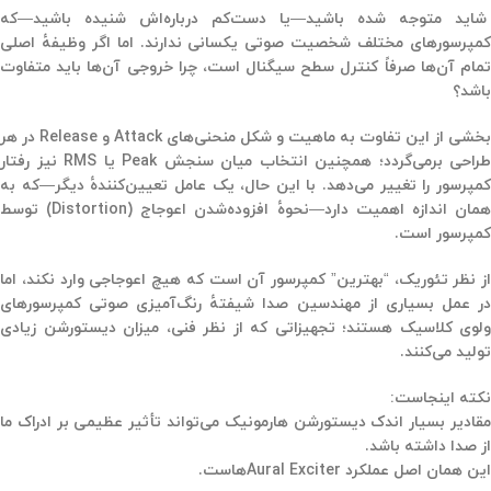
شاید متوجه شده باشید—یا دست‌کم درباره‌اش شنیده باشید—که
کمپرسورهای مختلف شخصیت صوتی یکسانی ندارند. اما اگر وظیفهٔ اصلی
تمام آن‌ها صرفاً کنترل سطح سیگنال است، چرا خروجی آن‌ها باید متفاوت
باشد؟
بخشی از این تفاوت به ماهیت و شکل منحنی‌های Attack و Release در هر
طراحی برمی‌گردد؛ همچنین انتخاب میان سنجش Peak یا RMS نیز رفتار
کمپرسور را تغییر می‌دهد. با این حال، یک عامل تعیین‌کنندهٔ دیگر—که به
همان اندازه اهمیت دارد—نحوهٔ افزوده‌شدن اعوجاج (Distortion)‌ توسط
کمپرسور است.
از نظر تئوریک، “بهترین” کمپرسور آن است که هیچ اعوجاجی وارد نکند، اما
در عمل بسیاری از مهندسین صدا شیفتهٔ رنگ‌آمیزی صوتی کمپرسورهای
ولوی کلاسیک هستند؛ تجهیزاتی که از نظر فنی، میزان دیستورشن زیادی
تولید می‌کنند.
نکته اینجاست:
مقادیر بسیار اندک دیستورشن هارمونیک می‌تواند تأثیر عظیمی بر ادراک ما
از صدا داشته باشد.
این همان اصل عملکرد Aural Exciter‌هاست.