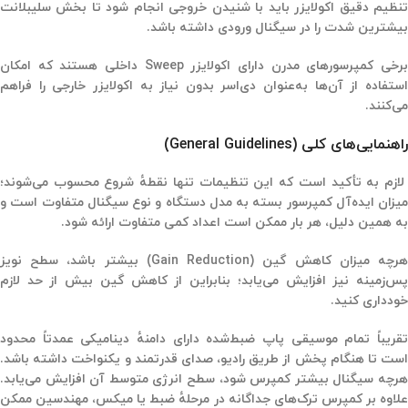
تنظیم دقیق اکولایزر باید با شنیدن خروجی انجام شود تا بخش سلیبلانت
بیشترین شدت را در سیگنال ورودی داشته باشد.
برخی کمپرسورهای مدرن دارای اکولایزر Sweep داخلی هستند که امکان
استفاده از آن‌ها به‌عنوان دی‌اسر بدون نیاز به اکولایزر خارجی را فراهم
می‌کنند.
راهنمایی‌های کلی
(General Guidelines)
لازم به تأکید است که این تنظیمات تنها نقطهٔ شروع محسوب می‌شوند؛
میزان ایده‌آل کمپرسور بسته به مدل دستگاه و نوع سیگنال متفاوت است و
به همین دلیل، هر بار ممکن است اعداد کمی متفاوت ارائه شود
.
رچه میزان کاهش گین
(Gain Reduction)
بیشتر باشد، سطح نویز
پس‌زمینه نیز افزایش می‌یابد؛ بنابراین از کاهش گین بیش از حد لازم
خودداری کنید
.
تقریباً تمام موسیقی پاپ ضبط‌شده دارای دامنهٔ دینامیکی عمدتاً محدود
است تا هنگام پخش از طریق رادیو، صدای قدرتمند و یکنواخت داشته باشد.
هرچه سیگنال بیشتر کمپرس شود، سطح انرژی متوسط آن افزایش می‌یابد.
علاوه بر کمپرس ترک‌های جداگانه در مرحلهٔ ضبط یا میکس، مهندسین ممکن