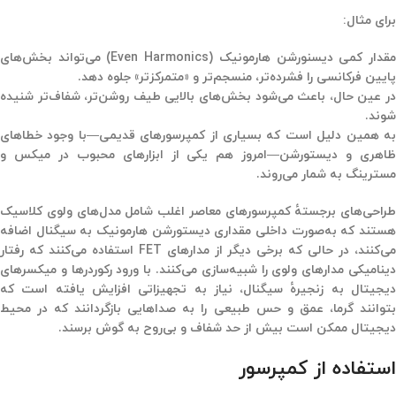
برای مثال:
مقدار کمی دیسنورشن هارمونیک (Even Harmonics) می‌تواند بخش‌های
پایین فرکانسی را فشرده‌تر، منسجم‌تر و «متمرکزتر» جلوه دهد.
در عین حال، باعث می‌شود بخش‌های بالایی طیف روشن‌تر، شفاف‌تر شنیده
شوند.
به همین دلیل است که بسیاری از کمپرسورهای قدیمی—با وجود خطاهای
ظاهری و دیستورشن—امروز هم یکی از ابزارهای محبوب در میکس و
مسترینگ به شمار می‌روند.
طراحی‌های برجستهٔ
کمپرسورهای معاصر
اغلب شامل مدل‌های
ولوی کلاسیک
ستند که به‌صورت داخلی مقداری
دیستورشن هارمونیک
به سیگنال اضافه
ی‌کنند، در حالی که برخی دیگر از
مدارهای
FET
استفاده می‌کنند که رفتار
ینامیکی مدارهای ولوی را شبیه‌سازی می‌کنند. با ورود
رکوردرها و میکسرهای
دیجیتال
به زنجیرهٔ سیگنال، نیاز به تجهیزاتی افزایش یافته است که
توانند
گرما، عمق و حس طبیعی
را به صداهایی بازگردانند که در محیط
دیجیتال ممکن است بیش از حد
شفاف و بی‌روح
به گوش برسند.
استفاده از کمپرسور