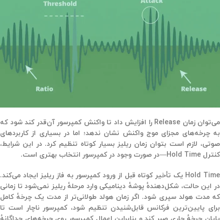
می‌توان زمان
Release
را افزایش داد تا واکنش کمپرسور آن‌قدر کند شود که
به چرخه‌های مجزای موج واکنش نشان ندهد؛ اما در بسیاری از کاربردهای
صوتی، لازم است بتوان
زمان ریلیز بسیار کوتاه
تنظیم کرد. در این شرایط،
کنترل Hold Time
—در صورت وجود در کمپرسور انتخاب بهتری است.
Hold Tim
یک تأخیر کوتاه قبل از ورود کمپرسور به فاز ریلیز ایجاد می‌کند.
در این حالت، شکل‌دهندهٔ پوشهٔ دینامیکی وارد مرحلهٔ ریلیز نمی‌شود تا زمانی
ه مدت هولد سپری شود. اگر زمان هولد
طولانی‌تر از مدت یک چرخهٔ کامل
رای پایین‌ترین فرکانس قابل‌شنیدن
تنظیم شود، کمپرسور ناچار است تا
ایان چرخهٔ جاری صبر کند و بنابراین
اعمال کمپرسور روی چرخه‌های جداگانهٔ