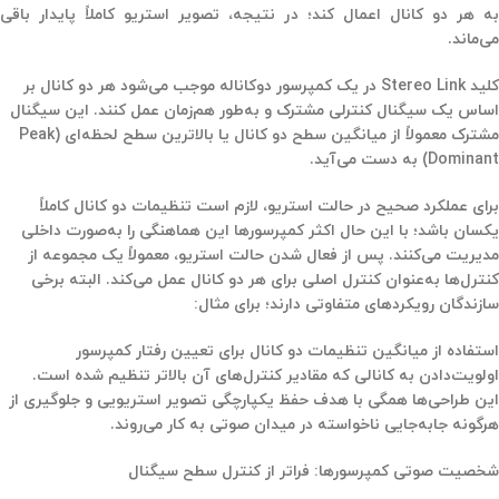
به هر دو کانال اعمال کند؛ در نتیجه، تصویر استریو کاملاً پایدار باقی
می‌ماند.
کلید
Stereo Link
در یک کمپرسور دوکاناله موجب می‌شود هر دو کانال بر
اساس یک سیگنال کنترلی مشترک و
به‌طور هم‌زمان
عمل کنند. این سیگنال
مشترک معمولاً از
میانگین سطح دو کانال
یا
بالاترین سطح لحظه‌ای
(Peak
Dominant)
به دست می‌آید.
برای عملکرد صحیح در حالت استریو، لازم است تنظیمات دو کانال کاملاً
یکسان باشد؛ با این حال اکثر کمپرسورها این هماهنگی را
به‌صورت داخلی
مدیریت می‌کنند. پس از فعال شدن حالت استریو، معمولاً
یک مجموعه از
کنترل‌ها
به‌عنوان کنترل اصلی برای هر دو کانال عمل می‌کند. البته برخی
سازندگان رویکردهای متفاوتی دارند؛ برای مثال:
استفاده از
میانگین تنظیمات دو کانال
برای تعیین رفتار کمپرسور
اولویت‌دادن به
کانالی که مقادیر کنترل‌های آن بالاتر
تنظیم شده است.
این طراحی‌ها همگی با هدف حفظ
یکپارچگی تصویر استریویی
و جلوگیری از
هرگونه جابه‌جایی ناخواسته در میدان صوتی به کار می‌روند.
شخصیت صوتی کمپرسورها: فراتر از کنترل سطح سیگنال