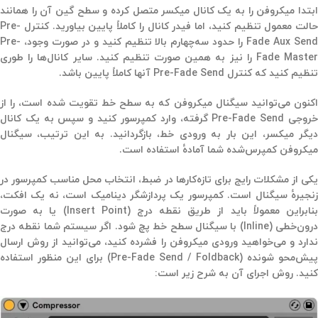
بتدا
میکروفن
را به یک کانال میکسر متصل کرده و
سطح گین
آن را همانند
حالت معمول تنظیم کنید، اما
فیدر کانال را کاملاً پایین
بیاورید. کنترل
Pre-
Fade Aux Sen
را حدود
سه‌چهارم بالا
تنظیم کنید و در صورت وجود،
Pre-
Fade Maste
را نیز به همین صورت تنظیم کنید. سایر کانال‌ها را طوری
تنظیم کنید که
کنترل
Pre-Fade Send
آنها کاملاً پایین
باشد.
اکنون می‌توانید سیگنال میکروفن که به
سطح خط تقویت شده
است، را از
روجی
Pre-Fade Send
گرفته، وارد
کمپرسور
کنید و سپس به یک کانال
یگر میکسر، این بار به
ورودی خط
، بازگردانید. به این ترتیب،
سیگنال
میکروفن کمپرس‌شده
شما آمادهٔ استفاده است.
کی از مشکلات رایج برای تازه‌کارها در ضبط،
انتخاب محل مناسب کمپرسور در
نجیرهٔ سیگنال
است. کمپرسور یک
پردازشگر دینامیک
است، نه یک افکت،
نابراین معمولاً باید از طریق
نقطه درج
(Insert Point)
یا به صورت
رون‌خطی
(Inline)
با سیگنال سطح خط پچ شود. اگر سیستم شما
نقطه درج
ندارد
و می‌خواهید ورودی میکروفن را فشرده کنید، می‌توانید از روش
ارسال
پیش‌محو شونده
(Pre-Fade Send / Foldback)
برای این منظور استفاده
کنید. روش اجرای آن به شرح زیر است: