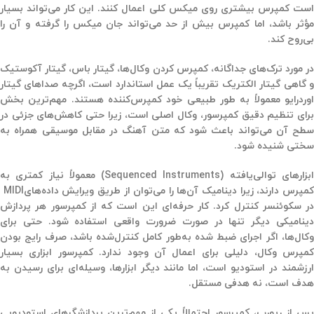
است کمپرس بیشتری روی میکس کلی اعمال کنند. این کار می‌تواند بسیار
مؤثر باشد، اما کمپرس بیش از حد می‌تواند جان میکس را گرفته و آن را
بی‌روح کند
.
در مورد ترک‌های جداگانه، کمپرس کردن وکال‌ها، گیتار باس، گیتار آکوستیک
و گاهی گیتار الکتریک تقریباً یک عمل استاندارد است، اگرچه صداهای گیتار
اوردرایو معمولاً به طور طبیعی خود کمپرس‌کننده هستند. مهم‌ترین بخش
برای تنظیم دقیق کمپرسور، وکال اصلی است، زیرا حتی کاهش‌های جزئی در
سطح آن می‌تواند باعث شود که متن آهنگ در مقابل موسیقی همراه به
سختی شنیده شود
.
بزارهای توالی‌یافته
(Sequenced Instruments)
معمولاً نیاز کمتری به
مپرس دارند، زیرا دینامیک آن‌ها را می‌توان از طریق ویرایش داده‌های
MIDI
در سکوئنسر کنترل کرد. کار حرفه‌ای این است که از کمپرسور
هر پردازش
ینامیکی دیگر
تنها در صورت ضرورت واقعی استفاده شود. حتی برای
وکال‌ها، اگر اجرای ضبط شده به‌طور کامل کنترل‌شده باشد، صرف رایج بودن
کمپرس وکال، دلیلی برای اعمال آن وجود ندارد. کمپرسور ابزاری بسیار
ارزشمند در استودیو است، اما مانند دیگر ابزارها، وسیله‌ای برای رسیدن به
هدف است، نه هدفی مستقل
.
پس از ریورب، کمپرسور احتمالاً یکی از مهم‌ترین پردازشگرهای استودیویی