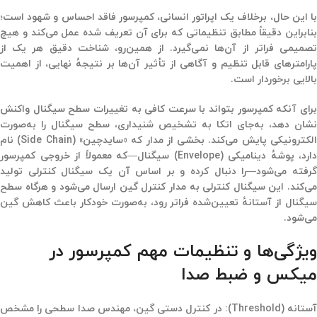
با این حال، برخلاف یک اپراتور انسانی، کمپرسور فاقد احساس و شهود است؛
بنابراین دقیقاً مطابق تنظیماتی که برای آن تعریف شده عمل می‌کند و هیچ
تصمیمی فراتر از آن‌ها نمی‌گیرد. از همین‌رو، شناخت دقیق هر یک از
پارامترهای قابل تنظیم و آگاهی از تأثیر آن‌ها بر نتیجهٔ نهایی، از اهمیت
بالایی برخوردار است.
برای آنکه کمپرسور بتواند با سرعت کافی به تغییرات سطح سیگنال واکنش
نشان دهد، به‌جای اتکا به تشخیص شنیداری، سطح سیگنال را به‌صورت
الکترونیکی پایش می‌کند. بخشی از مدار که «سایدچین» (Side Chain) نام
دارد، پوشهٔ دینامیکی (Envelope) سیگنال—که معمولاً از خروجی کمپرسور
گرفته می‌شود—را دنبال کرده و بر اساس آن یک سیگنال کنترلی تولید
می‌کند. این سیگنال کنترلی به مدار کنترل گین ارسال می‌شود و هرگاه سطح
سیگنال از آستانهٔ تعیین‌شده فراتر رود، به‌صورت خودکار باعث کاهش گین
می‌شود.
ویژگی‌ها و تنظیمات مهم کمپرسور در
میکس و ضبط صدا
ستانه
(Threshold):
در کنترل دستی گین، مهندس صدا سطحی را مشخص