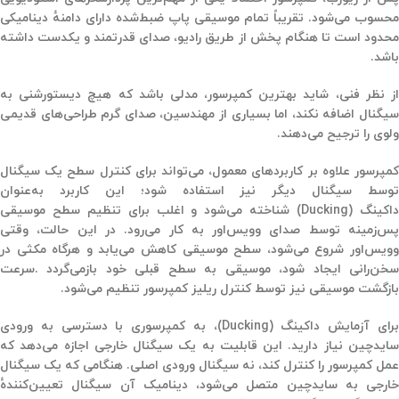
محسوب می‌شود. تقریباً تمام موسیقی پاپ ضبط‌شده دارای دامنهٔ دینامیکی
محدود است تا هنگام پخش از طریق رادیو، صدای قدرتمند و یکدست داشته
باشد
.
از نظر فنی، شاید بهترین کمپرسور، مدلی باشد که هیچ دیستورشنی به
سیگنال اضافه نکند، اما بسیاری از مهندسین، صدای گرم طراحی‌های قدیمی
ولوی را ترجیح می‌دهند
.
کمپرسور علاوه بر کاربردهای معمول، می‌تواند برای کنترل سطح یک سیگنال
توسط سیگنال دیگر نیز استفاده شود؛ این کاربرد به‌عنوان
اکینگ
(Ducking)
شناخته می‌شود و اغلب برای تنظیم سطح موسیقی
پس‌زمینه توسط صدای وویس‌اور به کار می‌رود. در این حالت، وقتی
وویس‌اور شروع می‌شود، سطح موسیقی کاهش می‌یابد و هرگاه مکثی در
خن‌رانی ایجاد شود، موسیقی به سطح قبلی خود بازمی‌گردد
.
سرعت
بازگشت موسیقی نیز توسط کنترل ریلیز کمپرسور تنظیم می‌شود
.
برای آزمایش داکینگ (Ducking)، به کمپرسوری با دسترسی به ورودی
سایدچین نیاز دارید. این قابلیت به یک سیگنال خارجی اجازه می‌دهد که
عمل کمپرسور را کنترل کند، نه سیگنال ورودی اصلی. هنگامی که یک سیگنال
خارجی به سایدچین متصل می‌شود، دینامیک آن سیگنال تعیین‌کنندهٔ