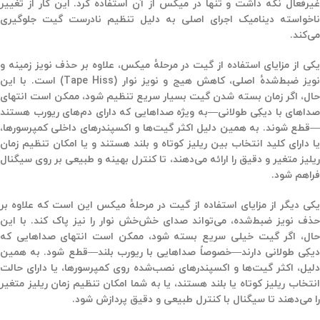
غیرفعال
نگه داشت و تنها در میکس از آن استفاده کرد. این کار از
تغییر
ناخواسته دینامیک اجرای اصلی
به دلیل تنظیم نادرست گیت جلوگیری
می‌کند.
کی از مزایای استفاده از گیت در مرحلهٔ میکس، علاوه بر حذف
نویز زمینه و
ویز ضبط‌شدهٔ اصلی
،
کاهش هیج و نویز نوار
(Tape Hiss)
است. با این
حال، اگر زمان بسته شدن گیت بسیار سریع تنظیم شود، ممکن است
انتهای
صداهای با دیکِی طولانی
—به ویژه صداهایی که دارای دم‌های ریورب هستند
قطع شوند. به همین دلیل اکثر
گیت‌ها و اکسپندرهای داخلی کمپرسورها
،
یا دارای
کلید انتخاب بین ریلیز کوتاه و بلند
هستند و یا امکان
تنظیم زمان
یلیز متغیر و دقیق
را ارائه می‌دهند، تا کنترل بهینه و طبیعی بر روی سیگنال
فراهم شود.
یکی دیگر از مزایای استفاده از
گیت در مرحلهٔ میکس
این است که علاوه بر
حذف
نویز ضبط‌شده
، می‌تواند
صدای خش‌خش نوار
را نیز پاک کند. با این
ال، اگر گیت خیلی سریع بسته شود، ممکن است
انتهای صداهایی که
یکِی طولانی دارند
—خصوصاً صداهایی با
ریورب بلند
—قطع شود. به همین
دلیل، اکثر گیت‌ها و اکسپندرهای نصب‌شده روی کمپرسورها، یا دارای
حالت
نتخاب ریلیز کوتاه یا بلند
هستند، یا به شما امکان
تنظیم زمان ریلیز متغیر
را می‌دهند تا سیگنال با کنترل طبیعی و دقیق پردازش شود.