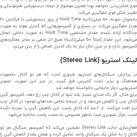
وج
امکان‌پذیر نخواهد بود؛ همین موضوع از ایجاد
دیستورشن هارمونیکی و
تغییر شکل موج
جلوگیری می‌کند.
ه‌عنوان نمونه،
۵۰ میلی‌ثانیه Hold Time
از بروز دیستورشن تا فرکانس
۲۰
هرتز
جلوگیری می‌کند. در بسیاری از کمپرسورهایی که کنترل هولد به صورت
جداگانه ارائه نشده، مقدار مشخصی Hold Time به صورت داخلی اعمال
می‌شود. این مقدار (مثلاً ۵۰ میلی‌ثانیه) هیچ اثر منفی بر سایر عملکردهای
کمپرسور ندارد و در عین حال نیاز به یک کنترل اضافی را از بین می‌برد.
لینک استریو (Stereo Link)
در پردازش سیگنال‌های استریو، ضروری است که هر دو کانال
به‌صورت
ماهنگ و برابر
تحت کمپرس قرار گیرند. در غیر این صورت، تصویر
استریویی دچار
جابجایی ناخواسته
خواهد شد.
برای مثال، اگر یک صدای بسیار بلند تنها در کانال چپ رخ دهد، کمپرسور گینِ
کانال چپ را کاهش می‌دهد و در نتیجه تمامی صداهای موجود در کانال چپ
نیز افت می‌کنند. از آنجا که کانال راست این کاهش گین را تجربه نکرده
است،
مرکز تصویری صدا به‌طور مصنوعی به سمت راست جابه‌جا می‌شود
.
عال‌سازی حالت
Stereo Link
تضمین می‌کند که کمپرسور سیگنال هر دو
انال را به شکل یک سیگنال واحد تحلیل کرده و
همان مقدار کاهش گین
را