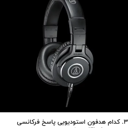
۳. کدام هدفون استودیویی پاسخ فرکانسی