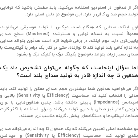
اگر از هدفون در استودیو استفاده می‌کنید، باید مطمئن باشید که توانایی
تولید حجم صدای کافی را دارد. این موضوع دو دلیل اصلی دارد.
اول اینکه، صدایی که هنگام ضبط، میکس یا تولید موسیقی می‌شنوید،
معمولاً نسبت به نسخه نهایی و مسترشده (Mastered) سطح صدای
پایین‌تری دارد. دوم اینکه، در برخی شرایط لازم است هدفون بتواند صدایی
به‌اندازه کافی بلند تولید کند تا نوازنده، حتی در کنار یک درامر یا گیتاریست با
صدای بسیار زیاد، بتواند به‌وضوح بکینگ ترک یا کلیک ترک را بشنود.
اما سؤال اینجاست که چگونه می‌توان تشخیص داد یک
هدفون تا چه اندازه قادر به تولید صدای بلند است؟
اگر می‌خواهید هدفون شما بیشترین حجم صدای ممکن را تولید کند، باید
مدلی را انتخاب کنید که حساسیت (Efficiency یا Sensitivity) بالایی و
امپدانس (Impedance) پایینی داشته باشد. چنین هدفون‌هایی با توان
خروجی کمتر نیز صدای بلندتری تولید می‌کنند و برای استفاده با اکثر کارت‌
صداها، لپ‌تاپ‌ها و دستگاه‌های پخش، گزینه مناسب‌تری هستند.
دو مشخصه اصلی تعیین می‌کنند که یک هدفون تا چه اندازه می‌تواند صدای
بلندی تولید کند: حساسیت (Efficiency یا Sensitivity) و امپدانس