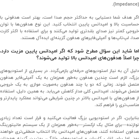
(Impedance).
اگر هدف شما دستیابی به حداکثر حجم صدا است، بهتر است هدفونی با
حساسیت بالا و امپدانس پایین انتخاب کنید. این نوع هدفون‌ها با توان
خروجی کمتر نیز صدای بلندتری تولید می‌کنند و برای استفاده با اکثر کارت‌
صدا، لپ‌تاپ‌ها و آمپلی‌فایرهای هدفون گزینه‌ای ایده‌آل هستند.
اما شاید این سؤال مطرح شود که اگر امپدانس پایین مزیت دارد،
چرا اصلاً هدفون‌های امپدانس بالا تولید می‌شوند؟
دلیل آن به نیاز استودیوهای حرفه‌ای بازمی‌گردد. در بسیاری از استودیوهای
بزرگ، لازم است چندین هدفون به‌طور هم‌زمان به یک آمپلی‌فایر هدفون
متصل شوند. زمانی که دو یا چند هدفون به‌صورت موازی به یک خروجی
متصل می‌شوند، امپدانس کلی مدار کاهش می‌یابد. به همین دلیل، استفاده
از هدفون‌های با امپدانس بالاتر در چنین شرایطی می‌تواند عملکرد پایدارتر و
مناسب‌تری را فراهم کند.
بنابراین، اگر در استودیویی بزرگ فعالیت می‌کنید و قرار است تعداد زیادی
نوازنده—برای مثال یک ارکستر—به‌طور هم‌زمان از یک سیستم مانیتورینگ
هدفون استفاده کنند، هدفون‌های امپدانس بالا انتخاب منطقی‌تری خواهند
بود. اما برای اغلب کاربران و استودیوهای خانگی، بهترین گزینه همچنان