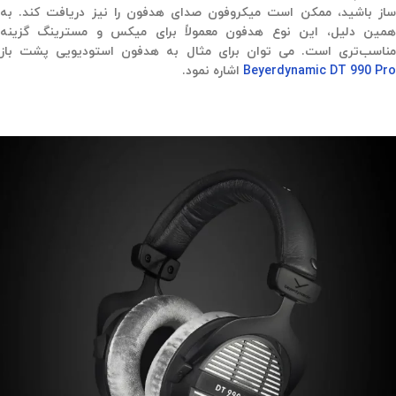
ساز باشید، ممکن است میکروفون صدای هدفون را نیز دریافت کند. به
همین دلیل، این نوع هدفون معمولاً برای میکس و مسترینگ گزینه
مناسب‌تری است. می توان برای مثال به هدفون استودیویی پشت باز
Beyerdynamic DT 990 Pro
اشاره نمود.