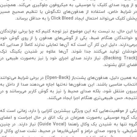
و از ورود صدای کلیک یا موسیقی به میکروفون جلوگیری می‌کند. همچنین
در شرایط خاص، استفاده از هدفون‌های تک‌گوش یا تنظیم صحیح مسیر
پخش کلیک می‌تواند احتمال ایجاد Click Bleed را به حداقل برساند.
با این حال، بد نیست به این موضوع نیز توجه کنیم که چرا برخی نوازندگان
و خوانندگان هنگام ضبط، یکی از گوشی‌های هدفون را از روی گوش خود
برمی‌دارند. دلیل این کار آن است که آن‌ها تمایلی ندارند کاملاً از صدایی که
خودشان تولید می‌کنند جدا شوند. آن‌ها علاوه بر شنیدن بکینگ ترک
(Backing Track)، نیاز دارند صدای اجرای خود را نیز به‌صورت طبیعی در
فضای اتاق بشنوند.
به همین دلیل، هدفون‌های پشت‌باز (Open-Back) در برخی شرایط می‌توانند
انتخاب مناسبی باشند. این هدفون‌ها نه‌تنها اجازه می‌دهند صدا از داخل به
بیرون منتقل شود، بلکه صدای محیط را نیز به گوش کاربر می‌رسانند و در
نتیجه، حس طبیعی‌تری هنگام اجرا ایجاد می‌کنند.
یکی از موقعیت‌هایی که این ویژگی بیشترین کارایی را دارد، زمانی است که
یک گروه موسیقی به‌صورت هم‌زمان در یک اتاق در حال اجراست و اعضای
گروه تنها به شنیدن یک وکال راهنما (Guide Vocal) نیاز دارند. در چنین
شرایطی، با وجود صدای درامز و آمپلی‌فایرها در محیط، نشت صدای وکال از