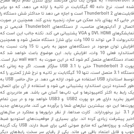
Thunderbolt 3 به عنوان یک کابل قدرتمند برای کنترل تمام کارها مطرح
شده است. نرخ داده 40 گیگابایت در ثانیه را ارائه می دهد، که دو برابر
قابلیت‌های Thunderbolt 2 است و اجازه می دهد تا حداکثر شش دستگاه را
در جایی که پهنای باند ممکن می سازد، زنجیره بندی کند. همچنین در صورت
اتصال از آداپتورهای مناسب، از دستگاه‌های Thunderbolt قدیمی تر و
نمایشگرهای DVI، HDMI و VGA پشتیبانی می کند. نکته جالب این است که
تاندربولت 3 می تواند تا 100 وات برای شارژ دستگاه متصل شود و همچنین
افزایش توان موجود در دستگاه‌های مجهز به باس، تا 15 وات نسبت به
استاندارد فعلی 10 وات، افزایش یابد. این موضوع باعث خواهد شد که
تعداد دستگاه‌های متصل کم شود که در این صورت به wall wart نیاز است.
پورت Thunderbolt 3 حتی با USB 3.1 سازگار هست. اگر چه زمانی که
دستگاه 3.1 متصل است، تنها 10 گیگابایت بر ثانیه و نرخ شارژ کمتری را که
توسط استاندارد USB استفاده می شود، ارائه می دهد. در حال حاضر، USB به
طور گسترده ترین استاندارد پشتیبانی می شود و استفاده از آن برای اتصال
یک رابط به اکثر کامپیوترها و لپ تاپ‌ها آسان می باشد. هر مادربردی که
امروز بخرید دارای هر دو پورت USB2 و USB3 خواهد بود و در بین تمام
پورت‌ها این دو، بیشترین نیازهای شما را برآورده می کند، مادربردهای جدید
از 3.1 نیز برخورداراند. کارت صداها، از نظر درایورها و عملکرد در سال‌های
اخیر پیشرفت زیادی کرده اند. برای بسیاری از موقعیت‌های استودیو ضبط
کوچک، و پروژه‌هایی که منابع صوتی کمی برای ضبط دارند، USB یک گزینه
خوب و قابل اعتماد باقی می ماند. یکی از رقبای سر سخت رابط‌های دیگر