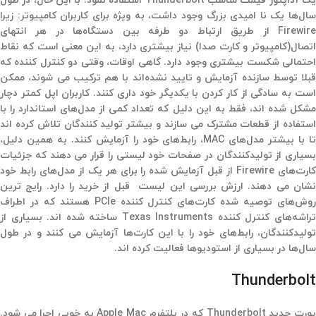
یک آداپتور قیمت مناسب Thunderbolt استفاده نمود. با این حال، در طول
سال‌ها یک نا امیدی بزرگ وجود داشت، به ویژه برای کاربران کامپیوتر: زیرا
Firewire از طریق ارتباط دو طرفه بین دستگاه‌ها در هر انتهای
اتصال(کامپیوتر و کارت صدا) نیاز بیشتری دارد، به این معنی است که نقاط
احتمالی شکست بیشتری وجود دارد. گاهی اوقات، وقتی دو کنترل کننده که
قبلا توسط سازنده آزمایش و تایید نشده‌اند با هم ترکیب می شوند، ممکن
است به سادگی از کار کردن با یکدیگر خود داری کنند. کاربران اپل کمتر دچار
مشکل شده اند، فقط به این دلیل که تعداد کمی از مدل‌های استاندارد را با
استفاده از قطعات مشترک می سازند و بیشتر تولید کنندگان تلاش کرده اند
تا با بیشتر مدل‌های MAC، رابط‌های خود را آزمایش کنند. به همین دلیل،
بسیاری از تولیدکنندگان در صفحات خود لیستی را قرار می دهند که جزئیات
کارت‌های Firewire از قبل آزمایش شده را برای هر یک از مدل‌های رابط خود
نشان می دهند. ارزش بررسی این لیست قبل از خرید را دارد. رایج ترین
روش‌های توصیه شده کارت‌های کنترل کننده PCIe هستند که در اطراف
تراشه‌های کنترل کننده Texas Instruments ساخته شده اند. بسیاری از
تولیدکنندگان، رابط‌های خود را با این کارت‌ها آزمایش می کنند و در طول
سال‌ها در بسیاری از استودیوها فعالیت کرده اند.
Thunderbolt
پورت جدید Thunderbolt که در پلتفرم Apple Mac به خوبی اجرا می شود.