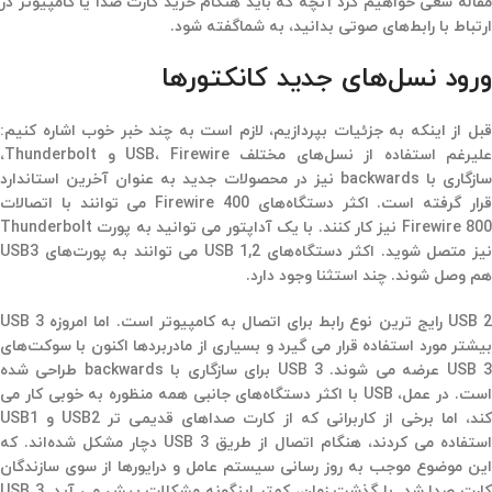
مقاله سعی خواهیم کرد آنچه که باید هنگام خرید کارت صدا یا کامپیوتر در
ارتباط با رابط‌های صوتی بدانید، به شماگفته شود.
ورود نسل‌های جدید کانکتورها
قبل از اینکه به جزئیات بپردازیم، لازم است به چند خبر خوب اشاره کنیم:
علیرغم استفاده از نسل‌های مختلف USB، Firewire و Thunderbolt،
سازگاری با backwards نیز در محصولات جدید به عنوان آخرین استاندارد
قرار گرفته است. اکثر دستگاه‌های Firewire 400 می توانند با اتصالات
Firewire 800 نیز کار کنند. با یک آداپتور می توانید به پورت Thunderbolt
نیز متصل شوید. اکثر دستگاه‌های USB 1,2 می توانند به پورت‌های USB3
هم وصل شوند. چند استثنا وجود دارد.
USB 2 رایج ترین نوع رابط برای اتصال به کامپیوتر است. اما امروزه USB 3
بیشتر مورد استفاده قرار می گیرد و بسیاری از مادربردها اکنون با سوکت‌های
USB 3 عرضه می شوند. USB 3 برای سازگاری با backwards طراحی شده
است. در عمل، USB با اکثر دستگاه‌های جانبی همه منظوره به خوبی کار می
کند،‌ اما برخی از کاربرانی که از کارت صداهای قدیمی تر USB2 و USB1
استفاده می کردند، هنگام اتصال از طریق USB 3 دچار مشکل شده‌اند. که
این موضوع موجب به روز رسانی سیستم عامل و درایورها از سوی سازندگان
کارت صدا شد. با گذشت زمان، کمتر اینگونه مشکلات پیش می آید. USB 3