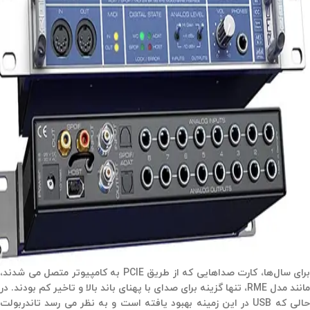
برای سال‌ها، کارت صداهایی که از طریق PCIE به کامپیوتر متصل می شدند،
مانند مدل RME، تنها گزینه برای صدای با پهنای باند بالا و تاخیر کم بودند. در
حالی که USB در این زمینه بهبود یافته است و به نظر می رسد تاندربولت