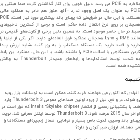
بلاخره به PCIE می رسد، دلیل خوبی برای کنار گذاشتن کارت صدا مبتنی بر
PCIE به عنوان یک اصل وجود ندارد –آنها هنوز هم قادر به عملکرد عالی
هستند. با این حال، در شرایطی که پهنای باند بیشتری مورد نیاز است، PCIE
همچنان بر روی نرخ انتقال داده حاکم است و برخی از کمترین تاخیرهای
ضبط در حال حاضر موجود است. به همین دلیل برخی از کارت‌های قدیمی تر
مانند RME و Lynx همچنان عملکرد فوق العاده‌ای دارند. اگر یکی از اینها را
دارید و قصد دارید یک دستگاه دسکتاپ را به روز کنید ،شاید ارزش پیدا
کردن دستگاهی با اسلات PCIe را داشته باشد. با این حال، عملکرد این رابط
به شدت توسط استانداردها و رابط‌های جدیدتر Thunderbolt به چالش
کشیده شده است.
نتیجه
افرادی که اکنون می خواهند خرید کنند، ممکن است به نوسانات بازار روبه
رو شوند. در واقع، قبل از ورود اولین صداهای عمومی Thunderbolt 3 وارد
شد. با پشتیبانی رسمی از انتشار Intel’s ‘Skylake’ chipset که قرار است در
اواخر سال 2015 عرضه شود. Thunderbolt 3 توسط اینتل معرفی شد، نوید،
پهنای باند وسیع، قدرت باس بسیار و توانایی اتصال زنجیره‌ای دستگاه‌ها را
می دهد.اما ارزش صبر کردن را دارد؟