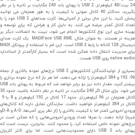
24 بیت/48 کیلوهرتز،‌ USB 2 با پهنای باند 240 مگابایت بر ثانیه را در نظر
بگیرید، حداکثر 40 کانال صوتی با کیفیت را به طور همزمان می توانید
پخش کنید. با این حال برخی از کمپانی‌ها، کارت صداهای USB 2 خود را با
تعداد کانال کمتر عرضه می کنند. به دلیل کار و طراحی که برای توسعه و
بهینه سازی این نوع کانکتورها انجام می شود، نیبت به اتصالات دیگر پر
هزینه تر هستند. به عنوان مثال، MADIFace USB RME یک کارت صدای
دیجیتال 128 کاناله با رابط USB 2 است. این امر با استفاده از پروتکل MADI
برای مدیریت انتقال داده ممکن شده است، که بسیار کارآمدتر از استاندارد
native audio روی USB هست.
بسیاری از تولیدکنندگان کانکتورهای USB 2 نرخ‌های نمونه بالاتری از جمله
96، 192 و 384 کیلوهرتز را ارائه می دهند، اما هر بار که نرخ نمونه برداری را
بیشتر کنید، مقدار داده نیز دو برابر خواهد شد که مربوط به پهنای باند USB
می شود. برای مثال اگر 240 مگابایت در ثانیه در نظر داشته باشید، حدود 35
کانال همزمان در 96 کیلوهررتز، حدود 17 کانال در 192 کیلوهرتز و 8 یا 9
کانال در 384 کیلوهرتز خواهید داشت. سازندگان تمایل دارند که کانال‌های
ورودی/خروجی کمتر اما با کیفیت بالاتری را (از نظر پری آمپ‌ها، A-D و D-Aو
غیره) ارائه دهند، یا صرفا تعداد ورودی/خروجی‌هایی را که ممکن است در
نرخ‌های نمونه خاص استفاده کرد، را محدود کنند. بنابراین، درست است که
پهنای باند USB 2 دارای محدودیت‌هایی است، اما برای اکثر کاربران