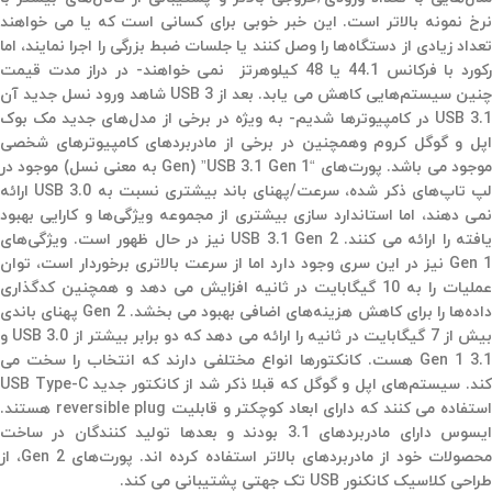
نرخ نمونه بالاتر است. این خبر خوبی برای کسانی است که یا می خواهند
تعداد زیادی از دستگاه‌ها را وصل کنند یا جلسات ضبط بزرگی را اجرا نمایند، اما
رکورد با فرکانس 44.1 یا 48 کیلوهرتز نمی خواهند- در دراز مدت قیمت
چنین سیستم‌هایی کاهش می یابد. بعد از USB 3 شاهد ورود نسل جدید آن
USB 3.1 در کامپیوترها شدیم- به ویژه در برخی از مدل‌های جدید مک بوک
اپل و گوگل کروم وهمچنین در برخی از مادربردهای کامپیوترهای شخصی
موجود می باشد. پورت‌های “USB 3.1 Gen 1” (Gen به معنی نسل) موجود در
لپ تاپ‌های ذکر شده،‌ سرعت/پهنای باند بیشتری نسبت به USB 3.0 ارائه
نمی دهند،‌ اما استاندارد سازی بیشتری از مجموعه ویژگی‌ها و کارایی بهبود
یافته را ارائه می کنند. USB 3.1 Gen 2 نیز در حال ظهور است. ویژگی‌های
Gen 1 نیز در این سری وجود دارد اما از سرعت بالاتری برخوردار است، توان
عملیات را به 10 گیگابایت در ثانیه افزایش می دهد و همچنین کدگذاری
داده‌ها را برای کاهش هزینه‌های اضافی بهبود می بخشد. Gen 2 پهنای باندی
بیش از 7 گیگابایت در ثانیه را ارائه می دهد که دو برابر بیشتر از USB 3.0 و
3.1 Gen 1 هست. کانکتورها انواع مختلفی دارند که انتخاب را سخت می
کند. سیستم‌های اپل و گوگل که قبلا ذکر شد از کانکتور جدید USB Type-C
استفاده می کنند که دارای ابعاد کوچکتر و قابلیت reversible plug هستند.
ایسوس دارای مادربردهای 3.1 بودند و بعدها تولید کنندگان در ساخت
محصولات خود از مادربردهای بالاتر استفاده کرده اند. پورت‌های Gen 2، از
طراحی کلاسیک کانکنور USB تک جهتی پشتیبانی می کند.