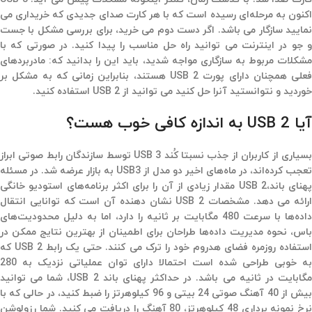
اکنون به مرحله‌ای رسیده است که با هر کارت صدای جدیدی که خریداری می
نمایید سازگار می باشد. اگر دست دوم می خرید، برای بررسی مشکل با جست
و جو در اینترنت می توانید راه حل مناسب را پیدا کنید. در صورتی که با
مشکلات مربوط به سازگاری مواجه شدید،‌ باید این را بدانید که: مادربردهای
فعلی همچنان دارای پورت USB 2 هستند، بنابراین زمانی که به مشکل بر
خوردید و نتوانستید آنرا حل کنید می توانید از USB 2 استفاده کنید.
آیا USB 2 به اندازه کافی خوب هست؟
بسیاری از کاربران از جذب نسبتا کُند USB 3 توسط سازندگان رابط صوتی ابراز
تعجب کرده‌اند،‌ در ماه‌های اخیر دو مدل از USB3 به بازار عرضه شد. در مسئله
پهنای باند،‌USB 2 مقدار زیادی از آن را برای اکثر برنامه‌های استودیو خانگی
ارائه می دهد. مشخصات USB 2 نشان دهنده آن است که توانایی انتقال
داده‌ها با سرعت 480 مگابایت بر ثانیه را دارد،‌ اما به دلیل محدودیت‌های
باس، نحوه مدیریت داده‌ها طراحان برای اطمینان از بهترین نتایج ممکن در
استفاده روزمره فضای هدروم خود را ترک می کنند. حتی یک رابط USB 2 که
به خوبی طراحی شده است احتمالا دارای توان عملیاتی نزدیک به 280
مگابایت در ثانیه می باشد. در حداکثر پهنای باند USB 2، شما می توانید
بیش از 40 آهنگ صوتی 24 بیتی و 96 کیلوهرتز را ضبط کنید، در حالی که با
نرخ نمونه برداری 48 کیلوهرتز، 80 آهنگ را دریافت می کنید. شما رزولوشن