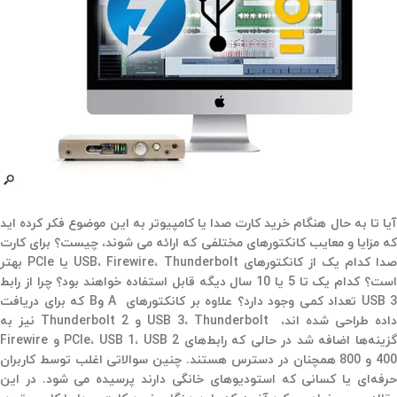
آیا تا به حال هنگام خرید کارت صدا یا کامپیوتر به این موضوع فکر کرده اید
که مزایا و معایب کانکتورهای مختلفی که ارائه می شوند، چیست؟ برای کارت
صدا کدام یک از کانکتورهای USB، Firewire، Thunderbolt یا PCIe بهتر
است؟ کدام یک تا 5 یا 10 سال دیگه قابل استفاده خواهند بود؟ چرا از رابط
USB 3 تعداد کمی وجود دارد؟ علاوه بر کانکتورهای A وB که برای دریافت
داده طراحی شده اند،‌ USB 3، Thunderbolt و Thunderbolt 2 نیز به
گزینه‌ها اضافه شد در حالی که رابط‌های PCIe، USB 1، USB 2 و Firewire
400 و 800 همچنان در دسترس هستند. چنین سوالاتی اغلب توسط کاربران
حرفه‌ای یا کسانی که استودیوهای خانگی دارند پرسیده می شود. در این