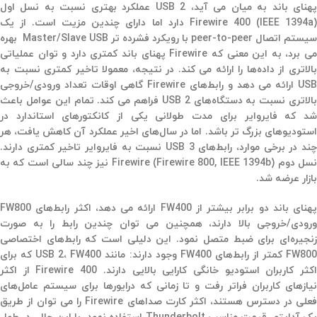
پهنای باند به میان می آید، USB 2 عملکرد بهتری نسبت به نسل اول
Firewire 400 (IEEE 1394a) دارد اما دارای چندین مزیت است. از یک
سیستم اتصال peer-to-peer با رویکرد فشرده تر Master/Slave USB بهره
می برد، به این معنی که Firewire پهنای باند کمتری دارد و توان عملیاتی
بالاتری از داده‌ها را ارائه می کند. در نتیجه، معمولا تاخیر کمتری نسبت به
USB ارائه می دهد و رابط‌های Firewire گاهی اوقات تعداد ورودی/خروجی
بالاتری نسبت به دستگاه‌های USB 2 فراهم می کند. تمام این عوامل باعث
شد که فایروایر برای مدت طولانی یکی از کانکتورهای استاندارد در
استودیوهای بزرگ تر باشد. اما در سال‌های اخیر عملکرد آن کاهش یافت،‌ هر
چند در برخی موارد، رابط‌های USB 3 نسبت به فایروایر تاخیر کمتری دارند.
نسل دوم Firewire (Firewire 800, IEEE 1394b) نیز چند سالی است که به
بازار عرضه شد.
پهنای باند دو برابر بیشتر از FW400 ارائه می دهد، اکثر رابط‌های FW800
ورودی/خروجی بالا دارند،‌ همچنین می توان چندین رابط را به صورت
زنجیره‌ای برای ضبط متصل نمود. این دلیلی است که رابط‌های اختصاصی
FW800 کمتر از رابط‌های FW400 وجود دارند: مانند USB 2، FW400 که برای
اکثر کاربران استودیو خانگی کارایی بالایی دارند. Firewire 400 از اکثر
نیازهای کاربران فراتر رفت و تا زمانی که درایورها برای سیستم عامل‌های
فعلی در دسترس هستند، اکثر کارت صداهای Firewire را می توان از طریق