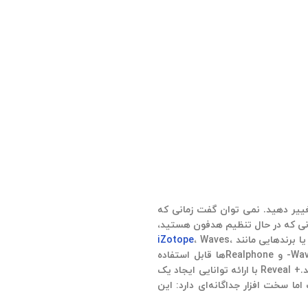
نسی سیگنال ورودی را نمایش می دهد. شما نباید با توجه به meterها میکس خود را تغییر دهید. نمی توان گفت زمانی که
نی که در حال تنظیم هدفون هستید،
iZotope
، Waves،
و Blue Cat Audio استفاده کنید. همچنین پلاگین‌های شبیه ساز room، مانند پلتفرم‌های Waves Nx، Audeze’s Reveal+، Blue Cat’s Re- و Realphone‌ها قابل استفاده
هستند. از هدفون برای شبیه سازی محتوای برنامه در حال پخش در اتاق استفاده می شود به صورتی که تصور می شود از بلندگو، موزیک را گوش می دهید.+ Reveal با ارائه توانایی ایجاد یک
قال سفارشی مرتبط با سر که متناسب با شنوایی شما طراحی شده است. Waves Nx به HRTF متکی است اما سخت افزار جداگانه‌ای دارد: این