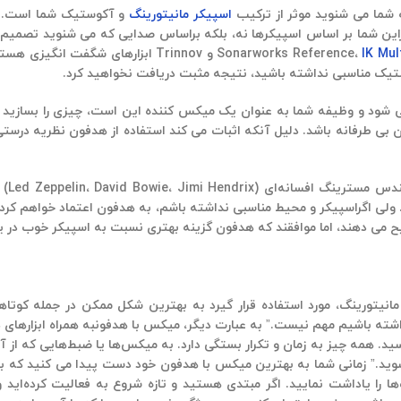
ه شما می شنوید موثر از ترکیب
اسپیکر مانیتورینگ
و آکوستیک شما است. هر 
ابراین شما بر اساس اسپیکرها نه، بلکه براساس صدایی که می شنوید تصمی
IK Mul
‘s ARC، Dirac و Trinnov ابزارهای شگفت
ستیک مناسبی نداشته باشید، نتیجه مثبت دریافت نخواهید کرد.
ود و وظیفه شما به عنوان یک میکس کننده این است، چیزی را بسازید ک
کان بی طرفانه باشد. دلیل آنکه اثبات می کند استفاده از هدفون نظریه در
مهندسان
لی اگراسپیکر و محیط مناسبی نداشته باشم، به هدفون اعتماد خواهم کرد.»
جیح می دهند، اما موافقند که هدفون گزینه بهتری نسبت به اسپیکر خوب د
بل اعتمادی داشته باشیم مهم نیست.” به عبارت دیگر، میکس با هدفونبه همراه ابزاره
اسید. همه چیز به زمان و تکرار بستگی دارد. به میکس‌ها یا ضبط‌هایی که از
شوید.” زمانی شما به بهترین میکس با هدفون خود دست پیدا می کنید که با آ
را یاداشت نمایید. اگر مبتدی هستید و تازه شروع به فعالیت کرده‌اید 