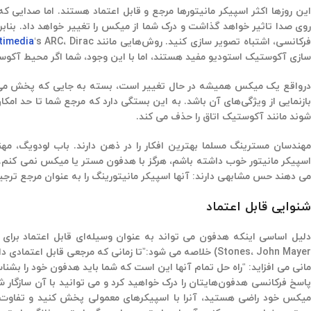
ین روزها اکثر اسپیکر مانیتورها مرجع و قابل اعتماد هستند. اما صدایی ک
روی صدا تاثیر خواهد گذاشت و درک شما از میکس را تغییر خواهد داد. بن
رکانسی، اشتباه تصویر سازی کنید. روش‌هایی مانند Sonarworks Reference،
timedia
سازی آکوستیک استودیو مفید هستند، اما با این وجود، شما اگر محیط آکو
درواقع یک میکس همیشه در حال تغییر است، بسته به جایی که پخش می ش
بازنمایی از ویژگی‌های آن باشد. به این بستگی دارد که مرجع شما تا حد ام
شوند مانند آکوستیک اتاق را حذف می کند.
اسپیکر مانیتور خوب داشته باشم، هرگز با هدفون مستر یا میکس نمی کنم. و
می دهند حس مشابهی دارند: آنها اسپیکر مانیتورینگ را به عنوان مرجع تر
شنوایی قابل اعتماد
Stones، John Mayer) خلاصه می شود:”تا زمانی که مرجعی قا
مانی می افزاید: “راه حل تمام آنها این است که شما باید هدفون خود را بشن
پاسخ فرکانسی هدفون‌هایتان را درک خواهید کرد و می توانید با آن سازگار 
میکس خود راضی هستید، آنرا با اسپیکرهای معمولی پخش کنید و تفاوت‌ها 