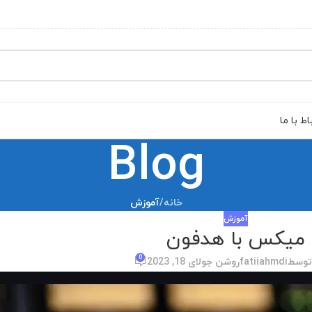
اط با ما
Blog
خانه
/
آموزش
آموزش
میکس با هدفون
0
توسط
fatiiahmdi
روشن جولای 18, 2023