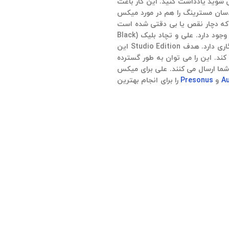
ی شوید یادداشت کنید. این کار باعث
سان مسترینگ را هم در مورد میکس
س که دچار نقص یا بی دقتی شده است
بررسی کنید و بهترین کار خود را ارائه دهید و در نهایت یک میکس قابل اعتماد ایجاد خواهید کرد. ابزارهایی برای کمک به میکس با هدفون و اسپیکر وجود دارد. علی و تچاد بلیک (Black
Keys، Arctic Monkeys، Pearl Jam) از Sonarworks Reference 4 Headphone Edition استفاده می کنند که به گفته تچاد به خوبی با اسپیکر سازگاری دارد. هدف Studio Edition این
Headp خصوصیات فرکانسی هدفون را بر طرف می کند. این را می توان به طور گسترده
Sonarw می فرستید و آنها یک فایل کالیبره برای شما ارسال می کنند. علی برای میکس
Au
و
Presonus
را برای انجام بهترین