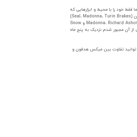
انده است که “شما فقط خود را با محیط و ابزارهایی که
دارید هماهنگ کنید.” این عقیده در ذهن اکثر مهندسان صدا هست که در نهایت هر کاری که برای پیاده سازی ایده لازم است را انجام دهید. علی استاتون (Seal، Madonna، Turin Brakes)
این موضوع را که چگونه توانسته زندگی خود را به عنوان یک مهندس میکس با کاری که به عنوان برنامه نویس Ableton برای هنرمندانی از جمله Madonna، Richard Ashcroft و Snow
نیای واقعی شروع شد، اما پس از آن مجبور شدم نزدیک به پنج ماه
نجام داد و می گوید: به سختی می توانید تفاوت بین میکس هدفون و