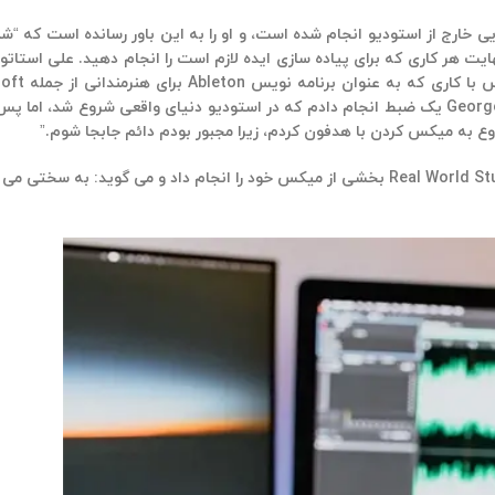
ید بوتریل (Peter Gabriel، Tool، Muse) در محیط‌هایی خارج از استودیو انجام شده است، و او را به این باور رس
Patrol انجام می دهد، متعادل کند را با این جمله بیان کرد:”من با George Ogilvie یک ضبط انجام دادم که در استودیو د
همچنین به نتیجه مثبت نیز دست یافت، در نهایت علی در اتاقش در Real World Studios بخشی از میکس خود را ا