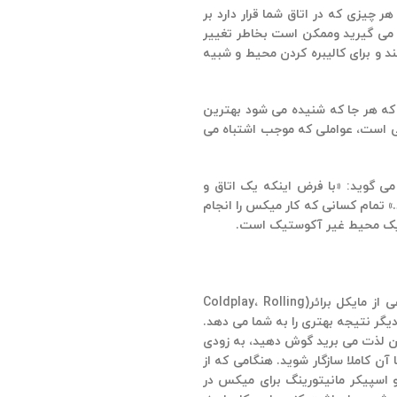
چیزی که در اتاق شما قرار دارد بر
م می گیرید وممکن است بخاطر تغییر
 انگیزی هستند و برای کالیبره کردن محیط و شبیه
ه هر جا که شنیده می شود بهترین
ستی است، عواملی که موجب اشتباه می
 مسترینگ مسلما بهترین افکار را در ذهن دارند. باب لودویگ، مهندس مسترینگ افسانه‌ای (Led Zeppelin، David Bowie، Jimi Hendrix) می گوید: «با فرض اینکه یک اتاق و
 تمام کسانی که کار میکس را انجام
ر یک محیط غیر آکوستیک است.
دلیل اساسی اینکه هدفون می تواند به عنوان وسیله‌ای قابل اعتماد برای مانیتورینگ، مورد استفاده قرار گیرد به بهترین شکل ممکن در جمله کوتاهی از مایکل برائر(Coldplay، Rolling
ای دیگر نتیجه بهتری را به شما می دهد.
 آن لذت می برید گوش دهید، به زودی
ن کاملا سازگار شوید. هنگامی که از
و اسپیکر مانیتورینگ برای میکس در