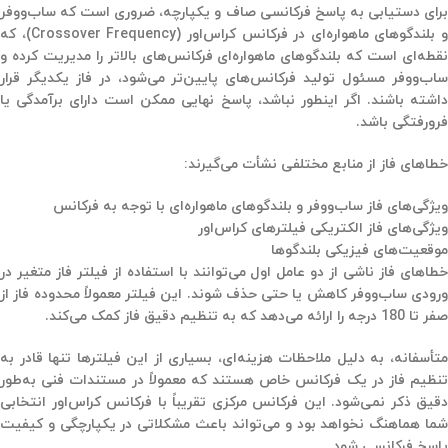
رای دستیابی به
پاسخ فرکانسی صاف
و یکپارچه، ضروری است که
ساب‌ووفر
و
بلندگوهای ماهواره‌ای
در
فرکانس کراس‌اور (Crossover Frequency)
، که
نقطه‌ای است که بلندگوهای ماهواره‌ای فرکانس‌های بالاتر را مدیریت کرده و
اب‌ووفر مسئول تولید فرکانس‌های پایین‌تر می‌شود، در
فاز
یکدیگر قرار
داشته باشند. اگر اینطور نباشد، پاسخ نهایی ممکن است دارای برآمدگی یا
فرورفتگی باشد.
خطاهای فاز از منابع مختلفی نشأت می‌گیرند:
ویژگی‌های فاز ساب‌ووفر و بلندگوهای ماهواره‌ای با توجه به فرکانس
ویژگی‌های فاز الکتریکی فیلترهای کراس‌اور
موقعیت‌های فیزیکی بلندگوها
طاهای فاز ناشی از دو عامل اول می‌توانند با استفاده از
فیلتر فاز متغیر
در
ورودی ساب‌ووفر
کاهش یا حتی حذف شوند. این فیلتر معمولاً
محدوده فاز از
صفر تا 180 درجه
را ارائه می‌دهد که به تنظیم دقیق فاز کمک می‌کند.
متأسفانه، به دلیل ملاحظات هزینه‌ای، بسیاری از این فیلترها تنها قادر به
نظیم فاز در یک فرکانس خاص
هستند که معمولاً در
مستندات فنی
به‌طور
دقیق ذکر نمی‌شود. این فرکانس مرکزی تقریباً با
فرکانس کراس‌اور انتخابی
شما
هماهنگ نخواهد بود و می‌تواند باعث مشکلاتی در یکپارچگی و کیفیت
پاسخ فرکانسی شود.