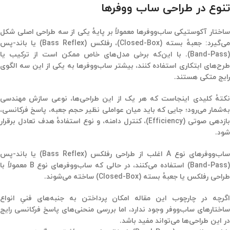
تنوع در طراحی ساب ووفرها
ساختار آکوستیکی ساب‌ووفرها معمولاً بر پایهٔ یکی از سه طراحی اصلی شکل
می‌گیرد:
جعبهٔ بسته (Closed-Box)
،
رفلکس (Bass Reflex)
یا
باند-پس
(Band-Pass)
. با این‌که برخی مدل‌های خاص ممکن است از ترکیب یا
طرح‌های ابتکاری استفاده کنند، بیشتر ساب‌ووفرها به یکی از این سه الگوی
رایج متکی هستند.
کتهٔ کلیدی اینجاست که هر یک از این طراحی‌ها، نوعی
سازش مهندسی
به‌شمار می‌رود؛ جایی که باید میان عواملی نظیر حجم جعبه، پاسخ فرکانسی،
بازدهی صوتی (Efficiency)، کنترل دامنه، و نوع استفادهٔ هدف تعادل برقرار
شود.
ساب‌ووفرهای نوع A اغلب از طراحی رفلکس (Bass Reflex) یا باند-پس
(Band-Pass) استفاده می‌کنند، در حالی که ساب‌ووفرهای نوع B معمولاً با
طراحی رفلکس یا جعبهٔ بسته (Closed-Box) ساخته می‌شوند.
اگرچه در چارچوب این مقاله امکان پرداختن به جنبه‌های فنیِ انواع
ساختارهای ساب‌ووفر وجود ندارد، اما بررسی منحنی‌های پاسخ فرکانسی رایج
در این طراحی‌ها می‌تواند مفید باشد.