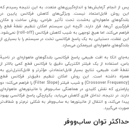
پس از انجام آزمایش‌ها و اندازه‌گیری‌های متعدد، به این نتیجه رسیدم که
این روش قابل‌اعتماد نیست. ویژگی‌های کاهش فرکانس پایین در
بلندگوهای ماهواره‌ای به‌شدت تحت تأثیر طراحی، روش ساخت و مکان
قرارگیری آن‌ها، قرار دارند. اگرچه این سیستم امکان تنظیم نقطهٔ قطع را
فراهم می‌کند، اما هیچ توجهی به شیب کاهش فرکانس (roll-off) نمی‌شود.
این غفلت، دستیابی به یک پاسخ فرکانسی تخت در سیستم را با بسیاری از
بلندگوهای ماهواره‌ای غیرممکن می‌سازد.
به‌جای اتکا به
افت طبیعی پاسخ فرکانسی بلندگوهای ماهواره‌ای
در ناحیهٔ
باس، استفاده از
یک فیلتر الکتریکی دقیق
با فرکانس قطع کمی بالاتر از
قطهٔ افت طبیعی، نتایج بسیار
قابل‌اعتمادتر، مؤثرتر و قابل‌کنترل‌تری
به
مراه داشته است. این روش امکان تنظیم دقیق‌تر
فرکانس قطع
(Crossover Frequency)
و
شیب فیلتر (Filter Slope)
را فراهم می‌کند؛ دو
ارامتری که نقش کلیدی در
هماهنگی ساب‌ووفر با مانیتورهای ماهواره‌ای
دارند. در نتیجه، تداخل فازی کاهش می‌یابد، یکپارچگی پاسخ فرکانسی بهبود
پیدا می‌کند، و انتقال از مانیتورها به ساب‌ووفر به شکلی نرم‌تر و شفاف‌تر
صورت می‌گیرد.
حداکثر
توان
ساب‌ووفر