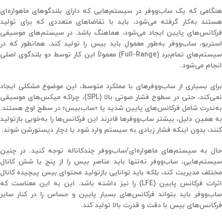
هنگامی که یک
ساب‌ووفر
در سیستم‌هایی که دارای بلندگوهای ماهواره‌ای
هستند به‌کار گرفته می‌شود، باید با
تقاضاهای متعددی
که برای تولید
فرکانس‌های پایین ایجاد می‌شود، هماهنگ باشد. در سیستم‌های موسیقی
ستریو، ساب‌ووفر به‌طور معمول باید
بیس
را تولید کند، همانطور که در
سیستم‌های تمام‌برد (Full-Range) معمولاً این کار توسط دو بلندگوی اصلی
انجام می‌شود.
رای بسیاری از
ساب‌ووفرهای با عملکرد متوسط
، این موضوع مشکلی ایجاد
می‌کند، حتی در
سطوح فشار صوتی بالا (SPL)
، چراکه
میکس‌های موسیقی
به‌ندرت شامل فرکانس‌های پایین شدید یا «ساب‌بیس» در سطح اوج هستند.
به همین دلیل، بیشتر ساب‌ووفرها قادرند این فرکانس‌ها را به‌خوبی بازتولید
کنند، بدون اینکه فشار زیادی به سیستم وارد شود یا دچار دیستورشن شوند.
حال به سیستم‌های
ماهواره‌ای/ساب‌ووفر چندکاناله
توجه کنید. در چنین
سیستم‌هایی، ساب‌ووفر نه‌تنها باید
عناصر بیس
را از
پنج یا شش کانال
ختلف
مدیریت کند، بلکه باید توانایی بازتولید
محتوای بیس پیچیده کانال
اثرات فرکانس پایین (LFE)
را نیز داشته باشد. این به این معناست که
ساب‌ووفر باید بتواند فرکانس‌های بسیار پایین و حساس را در کنار سایر
فرکانس‌های بیس با دقت و قدرت بالا تولید کند.