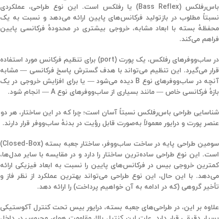
باس‌رفلکس (Bass Reflex)
یا
رفلکس
است. این نوع طراحی، عملکردی
نسبتاً مطلوب در بازتولید فرکانس‌های پایین ارائه می‌دهد و نسبت به یک
محفظهٔ بسته با ابعاد مشابه، خروجی بیشتری در محدودهٔ فرکانسی پایین
فراهم می‌کند.
در ساب‌ووفرهای رفلکس، یک پورت (port) برای تنظیم فرکانس مورد استفاده
قرار می‌گیرد. این تنظیم می‌تواند با هدف گسترش پاسخ فرکانسی — مشابه
آنچه در ساب‌ووفرهای نوع B دیده می‌شود — یا برای افزایش خروجی در یک
بازهٔ فرکانسی خاص — مانند بسیاری از ساب‌ووفرهای نوع A — انجام شود.
شناسایی طراحی باس‌رفلکس نسبتاً آسان است؛ چرا که در این ساختار، هر دو
عنصر
پورت
و
درایور
معمولاً به‌صورت قابل رؤیت در بدنهٔ ساب‌ووفر قرار دارند.
ومین طراحی پایه در ساخت ساب‌ووفر،
ساختار جعبه بسته
(Closed-Box)
است. این نوع طراحی ساده‌ترین ساختار را دارد و در مقایسه با سایر مدل‌ها،
کمترین خروجی بیس در فرکانس‌های پایین را نسبت به ابعاد فیزیکی ارائه
می‌دهد. با این حال، این نوع طراحی می‌تواند
بهترین عملکرد از نظر فاز و
تأخیر گروهی
(که در ادامه به آن خواهیم پرداخت) را ارائه دهد.
لاوه بر این، در طراحی‌های
جعبه بسته
، درایور بیس تحت کنترل آکوستیکی
بسیار دقیقی قرار دارد. علت این کنترل بالا، مقاومت هوای محبوس در داخل