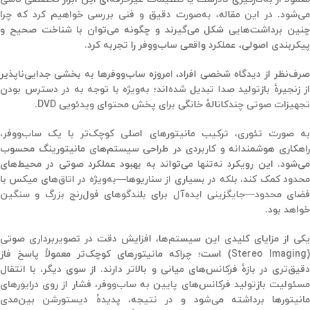
می‌شود. در این مقاله، به‌صورت دقیق و فنی بررسی خواهیم کرد که چرا
چنین برداشت‌هایی شکل می‌گیرند و چگونه می‌توان با شناخت صحیح و
پیکربندی اصولی، عملکرد واقعی ساب‌ووفر را تجربه کرد.
صرف‌نظر از دیدگاه شخصی افراد، امروزه ساب‌ووفرها به بخشی جدایی‌ناپذیر
از زنجیرهٔ بازتولید صدا تبدیل شده‌اند؛ به‌ویژه با توجه به در دسترس بودن
تجهیزات صوتی چندکانالهٔ خانگی برای پخش محتوای ویدئویی DVD.
به صورت تئوری، ترکیب مانیتورهای اصلی کوچک‌تر با یک ساب‌ووفر،
راهکاری هوشمندانه و کاربردی در طراحی سیستم‌های مانیتورینگ محسوب
می‌شود. این رویکرد نه‌تنها می‌تواند به بهبود عملکرد صوتی در محیط‌های
محدود کمک کند، بلکه در بسیاری از سناریوها—به‌ویژه در اتاق‌های میکس با
فضای محدود—جایگزینی ایده‌آل برای بلندگوهای فول‌رنج بزرگ و سنگین
خواهد بود.
یکی از مزایای کلیدی این سیستم‌ها، افزایش دقت در تصویربرداری صوتی
(Stereo Imaging) است؛ چراکه مانیتورهای کوچک‌تر معمولاً پاسخ فاز
دقیق‌تری در بازهٔ فرکانس‌های میانی و بالاتر دارند. از سوی دیگر، با انتقال
مسئولیت بازتولید فرکانس‌های پایین به ساب‌ووفر، فشار از روی درایورهای
مانیتورها برداشته می‌شود و در نتیجه، پدیدهٔ دیستورشن بین‌مدی