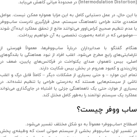
(Intermodulation Distortion) در محدودهٔ میانی کاهش می‌یابد.
با این حال، در عمل دستیابی کامل به این مزایا همواره ممکن نیست. عوامل
متعددی مانند طراحی ناهماهنگ سیستم، محل قرارگیری نادرست ساب‌ووفر
یا عدم تنظیم صحیح کراس‌اوور می‌توانند مانع از تحقق عملکرد ایده‌آل شوند
—موضوعی که در ادامه به‌صورت تخصصی به آن خواهیم پرداخت.
هنگام گفتگو با صدابرداران دربارهٔ ساب‌ووفرها، معمولاً فهرستی از
نارضایتی‌های رایج مطرح می‌شود. اغلب افراد از نبود هماهنگی با بلندگوهای
اصلی، بیس ناهموار، صدای یکنواخت در فرکانس‌های پایین، ضعف در
زمان‌بندی و کمبود هد‌روم در بخش بیس شکایت دارند.
تمام این موارد – و حتی بسیاری از مشکلات دیگر – کاملاً قابل درک و اغلب
ناشی از سیستم‌هایی هستند که به‌درستی طراحی یا تنظیم نشده‌اند. در
بسیاری از موارد، حتی یک ناهماهنگی جزئی یا اشتباه در جای‌گذاری می‌تواند
عملکرد یک سیستم توانمند را به‌طور کامل مختل کند.
ساب ووفر چیست؟
اصطلاح «ساب‌ووفر» معمولاً به دو شکل مختلف تفسیر می‌شود.
در تفسیر اول، ساب‌ووفر بخشی از سیستم صوتی است که وظیفه‌ی پخش