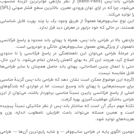
طراحی باند-پس
(Band-Pass)
از نظر بازدهی مؤثرترین گزینه محسوب
می‌شود، چرا که در ازای توان ورودی معین، بالاترین سطح فشار صوتی (SPL)
را تولید می‌کند.
این نوع ساب‌ووفرها معمولاً از طریق وجود یک یا چند پورت قابل شناسایی
هستند، در حالی که خود درایور در معرض دید قرار ندارد.
بازدهی بالا در طراحی باند-پس، همراه با پهنای باند محدود و پاسخ فرکانسی
ناهموار، از ویژگی‌های معمول ساب‌ووفرهای خانگی و خودرویی است.
در مرحلهٔ طراحی می‌توان این ناهماهنگی در پاسخ فرکانسی را تا حدودی
اصلاح کرد، هرچند این کار به بهای کاهش راندمان تمام می‌شود. با این حال،
حتی با اعمال چنین اصلاحاتی، پهنای باند حاصل همچنان با سایر طراحی‌ها
قابل مقایسه نیست.
اگرچه این موضوع ممکن است نشان دهد که طراحی باند-پس گزینهٔ مناسبی
برای سیستم‌هایی با پهنای باند وسیع نیست، اما در مواردی که بلندگوهای
اصلی از پاسخ فرکانسی پایین نسبتاً مناسبی برخوردار باشند، می‌توان از این
طراحی به‌شکل موفقیت‌آمیزی بهره گرفت.
نکتهٔ مهم دیگر آن است که ساختار باند-پس از نظر مکانیکی نسبتاً پیچیده
است و همین مسئله می‌تواند باعث افزایش نامطلوب اندازه، وزن و
هزینه‌های تولید شود.
دومین الگوی پایه در طراحی ساب‌ووفر — و شاید رایج‌ترین آن‌ها — طراحی