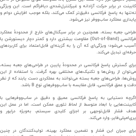
کابینت در برابر حرکت آزادانه و غیرکنترل‌شده‌ی دیافراگم است. این ویژگی
نه‌تنها به پاسخ فرکانسی دقیق‌تر کمک می‌کند، بلکه موجب افزایش دوام و
پایداری عملکرد ساب‌ووفر نیز می‌شود.
طراحی جعبه بسته، همچنین در برابر سیگنال‌های خارج از محدودهٔ عملکرد
فرکانسی (Out-of-Band) مقاومت بیشتری دارد و کمتر دچار دیستورشن یا
آسیب می‌شود؛ ویژگی‌ای که آن را به گزینه‌ای قابل‌اعتماد برای کاربردهای
حرفه‌ای تبدیل می‌کند.
رای گسترش پاسخ فرکانسی در محدودهٔ پایین در طراحی‌های
جعبه بسته
،
می‌توان از روش‌ها و تکنیک‌های مختلفی بهره گرفت. با استفاده از این
روش‌ها، طراحی‌های جعبه بسته می‌توانند به عملکردی دست یابند که از نظر
دقت و عمق فرکانسی، قابل مقایسه با ساب‌ووفرهای
نوع B
باشد.
اگرچه دستیابی به پاسخ فرکانسی عمیق و دقیق در ساب‌ووفرهایی با
کابینت‌هایی با ابعاد متوسط از لحاظ تئوری ممکن است، اما در عمل این
دف فشار قابل‌توجهی بر اجزای کلیدی سیستم، به‌ویژه
درایور
و
پری‌امپلی‌فایر
، وارد می‌کند.
برای جبران این فشار و تضمین عملکرد بهینه، تولیدکنندگان در چنین