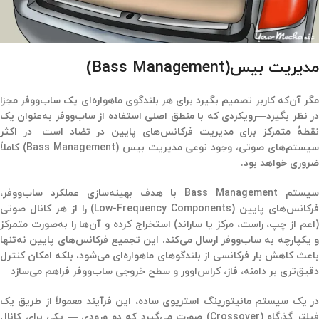
مدیریت بیس
(Bass Management)
مگر آن‌که کاربر تصمیم بگیرد برای هر بلندگوی ماهواره‌ای یک ساب‌ووفر مجزا
در نظر بگیرد—رویکردی که با منطق اصلی استفاده از ساب‌ووفر به‌عنوان یک
نقطهٔ متمرکز برای مدیریت فرکانس‌های پایین در تضاد است—در اکثر
سیستم‌های صوتی، وجود نوعی
مدیریت بیس (Bass Management)
کاملاً
ضروری خواهد بود.
یستم Bass Management با هدف بهینه‌سازی عملکرد ساب‌ووفر،
فرکانس‌های پایین (Low-Frequency Components)
را از هر کانال صوتی
اعم از چپ، راست، مرکز یا ساراند) استخراج کرده و آن‌ها را
به‌صورت متمرکز
 یکپارچه
به ساب‌ووفر ارسال می‌کند. این تجمیع فرکانس‌های پایین نه‌تنها
باعث کاهش بار فرکانسی از بلندگوهای ماهواره‌ای می‌شود، بلکه امکان کنترل
دقیق‌تری بر دامنه، فاز، کراس‌اوور و سطح خروجی ساب‌ووفر فراهم می‌سازد
در یک سیستم مانیتورینگ استریوی ساده، این فرآیند معمولاً از طریق یک
یلتر گذرگاه (Crossover)
صورت می‌گیرد که دو ورودی — یکی برای کانال