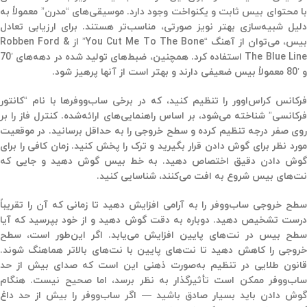
با محتوای بیس ثابت و یکنواخت وجود دارد. موسیقی‌های “مدرن” معمولاً به
دلیل شبیه‌سازی بهتر نویز صورتی، مناسب‌تر هستند. برای ارزیابی تعادل
بیس، می‌توان از آهنگ “You Cut Me To The Bone” از Robben Ford &
The Blue Line استفاده کرد. همچنین، ضبط‌های تولید شده در دهه‌های ’70
و ’80 معمولاً بیس ضعیفی دارند و بهتر است از آنها پرهیز شود.
فرکانس کراس‌اوور را تنظیم کنید، که در برخی ساب‌ووفرها با نام “کانتور
فرکانسی” شناخته می‌شود، بر اساس راهنمایی‌های ارائه‌شده. کنترل فاز را بر
روی صفر درجه تنظیم کرده و سطح خروجی را به حداقل برسانید. در موقعیت
مورد نظر برای گوش دادن قرار بگیرید و ترک را پخش کنید. زمان کافی را برای
گوش دادن دقیق اختصاص دهید. به خط بیس گوش دهید و جایی که
نت‌های بیس شروع به افت می‌کنند، شناسایی کنید.
سطح خروجی ساب‌ووفر را به آرامی افزایش دهید تا زمانی که آن را تقریباً
درست تشخیص دهید. دوباره به دقت گوش دهید و از خود بپرسید که آیا
سطح بیس در نت‌های پایین افزایش می‌یابد. اگر این‌طور است، سطح
خروجی را کاهش دهید تا نت‌های پایین با نت‌های بالاتر هماهنگ شوند.
قانون طلایی در تنظیم به‌صورت ذهنی این است که صدای بیش از حد
ساب‌ووفر ممکن است تأثیرگذار به نظر برسد، اما صحیح نیست. هنگام
گوش دادن باید بسیار صادق باشید — اگر ساب‌ووفر را بیش از حد داغ