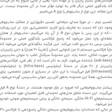
فرکانس‌های بسیار پایین را بر عهده دارد؛ یعنی از جایی شروع به کار می‌کند
که بلندگوی اصلی دیگر قادر به تولید مؤثر صدا در آن محدوده نیست. در
این مقاله، این نوع از ساب‌ووفر را
نوع A
می‌نامیم.
تفسیر دوم – در حوزهٔ صدای حرفه‌ای، تفسیر دقیق‌تری از عملکرد ساب‌ووفر
وجود دارد که نسبت به تعاریف رایج کاربرد تخصصی‌تری دارد. در این رویکرد
که از این پس با عنوان
نوع B
از آن یاد می‌کنیم—ساب‌ووفر از همان
نقطه‌ای وارد عمل می‌شود که پاسخ فرکانسی بلندگوی اصلی در محدودهٔ
پایین بیس به تدریج افت می‌کند. این فرآیند به‌گونه‌ای طراحی می‌شود که
بازهٔ فرکانسی سیستم تا مرز شنوایی انسان (تقریباً ۲۰ هرتز) و حتی پایین‌تر،
در صورت امکان، ادامه یابد. این محدودهٔ سیگنال اغلب با عنوان ساب‌بیس
(sub-bass) شناخته می‌شود، لازم به ذکر است که از نظر فنی، فرکانس‌های
ایین‌تر از ۲۰ هرتز در دستهٔ
اینفرا‌بیس (Infra-bass)
یا
اینفراساوند
(Infrasound)
قرار می‌گیرند؛ با این حال، در بسیاری از متون تخصصی، برای
ساده‌سازی، همهٔ این محدوده به‌طور کلی زیر عنوان ساب‌بیس آورده می‌شود.
بیشتر ساب‌ووفرهایی که امروزه در بازار موجود هستند، در دستهٔ نوع A قرار
می‌گیرند. این دسته شامل مدل‌های نه‌چندان قابل اطمینانِ مورد استفاده در
سیستم‌های HI-FI خانگی، سینمای خانگی و برخی سیستم‌های صوتی خودرو
نیز می‌شود.
در حالی که استاندارد ساب‌ووفرهای سینمای خانگی پاسخ‌دهی تا فرکانس ۳۰