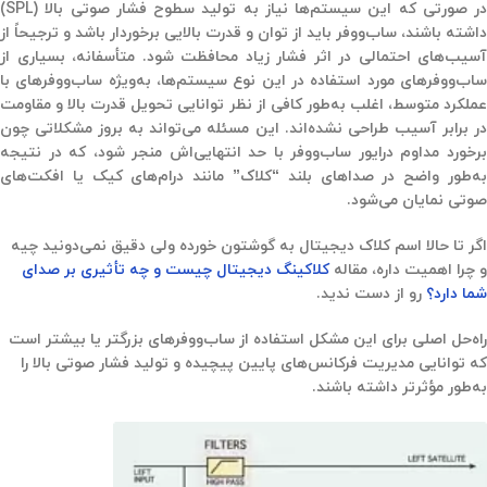
در صورتی که این سیستم‌ها نیاز به تولید
سطوح فشار صوتی بالا (SPL)
داشته باشند، ساب‌ووفر باید از
توان و قدرت بالایی
برخوردار باشد و ترجیحاً از
آسیب‌های احتمالی در اثر فشار زیاد محافظت شود. متأسفانه، بسیاری از
ساب‌ووفرهای مورد استفاده در این نوع سیستم‌ها، به‌ویژه ساب‌ووفرهای با
ملکرد متوسط، اغلب به‌طور کافی از نظر
توانایی تحویل قدرت بالا و مقاومت
ر برابر آسیب
طراحی نشده‌اند. این مسئله می‌تواند به بروز مشکلاتی چون
رخورد مداوم درایور ساب‌ووفر با حد انتهایی‌اش
منجر شود، که در نتیجه
ه‌طور واضح در
صداهای بلند “کلاک”
مانند درام‌های کیک یا افکت‌های
صوتی نمایان می‌شود.
اگر تا حالا اسم کلاک دیجیتال به گوشتون خورده ولی دقیق نمی‌دونید چیه
و چرا اهمیت داره، مقاله
کلاکینگ دیجیتال چیست و چه تأثیری بر صدای
شما دارد؟
رو از دست ندید.
راه‌حل اصلی برای این مشکل
استفاده از
ساب‌ووفرهای بزرگتر یا بیشتر
است
که توانایی مدیریت فرکانس‌های پایین پیچیده و تولید فشار صوتی بالا را
به‌طور مؤثرتر داشته باشند.