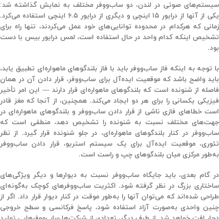
یستم‌های صوتی در لندن
، دو ساب‌ووفر مختلف به نمایش گذاشته شد:
یکی از آنها از درایور
۱۵ اینچی
و دیگری از درایور
۶.۵ اینچی
استفاده می‌کرد.
زمانی که هرکدام در محدوده توانایی‌های خود عمل می‌کردند، تنها راه برای
تشخیص اینکه کدام واحد در حال استفاده است، لمس درایور بیس با دست
بود.
با توجه به اینکه فاز ساب‌ووفر باید با فاز بلندگوهای ماهواره‌ای تطبیق یابد،
باید واضح باشد که موقعیت ایده‌آل برای ساب‌ووفر، قرار دادن آن در همان
فاصله از شنونده است که بلندگوهای ماهواره‌ای قرار دارند — این امر تأخیر
فیزیکی یکسانی را برای هر دو ایجاد می‌کند. همچنین، از آنجا که مغز قادر
است خطاهای فازی ناشی از قرار دادن ساب‌ووفر و بلندگوهای ماهواره‌ای در
جهت‌های مختلف نسبت به شنونده را تشخیص دهد، منطقی است که
ساب‌ووفر در کنار بلندگوهای ماهواره‌ای، در جلو شنونده قرار گیرد. از نظر
تئوری، موقعیت ایده‌آل برای یک سیستم استریو، قرار دادن ساب‌ووفر
به‌طور مرکزی میان بلندگوهای چپ و راست است.
در گام بعدی، باید جایگاه ساب‌ووفر نسبت به دیوارها و دیگر ویژگی‌های
ساختاری بزرگ در نظر گرفته شود. اکثریت ساب‌ووفرهای کوچک به‌گونه‌ای
طراحی شده‌اند که می‌توان آنها را به‌طور موقت در کنار دیوار قرار داد. اگر از
چنین واحدی به‌صورت آزاد استفاده شود، پاسخ فرکانسی و سطح خروجی
دچار افت خواهد شد. از طرف دیگر، تعدادی از شرکت‌ها ساب‌ووفرهایی تولید