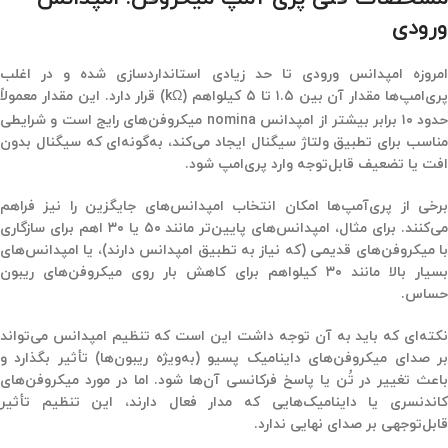
ورودی
امروزه امپدانس ورودی تا حد زیادی استانداردسازی شده و در اغلب
ری‌امپ‌ها مقدار آن بین ۱.۵
تا ۵ کیلو‌اهم
(kΩ)
قرار دارد. این مقدار معمولاً
دود ۱۰ برابر بیشتر از امپدانس
nomina
میکروفن‌های رایج است و شرایطی
مناسب برای تطبیق ولتاژ سیگنال ایجاد می‌کند، به‌گونه‌ای که سیگنال بدون
افت یا تضعیف قابل‌توجه وارد پری‌امپ شود
.
برخی از پری‌آمپ‌ها امکان انتخاب امپدانس‌های جایگزین را نیز فراهم
ی‌کنند. برای مثال، امپدانس‌های پایین‌تر مانند ۵۰
یا ۳۰ اهم برای سازگاری
با میکروفن‌های قدیمی (که نیاز به تطبیق امپدانس دارند)، یا امپدانس‌های
بسیار بالا مانند ۳۰
کیلو‌اهم برای کاهش بار روی میکروفن‌های ریبون
حساس
.
نکته‌ای که باید به آن توجه داشت این است که تنظیم امپدانس می‌تواند
بر صدای میکروفن‌های داینامیک پسیو (به‌ویژه ریبون‌ها) تأثیر بگذارد و
باعث تغییر در تُن یا پاسخ فرکانسی آن‌ها شود. اما در مورد میکروفن‌های
کاندنسری یا داینامیک‌هایی که مدار فعال دارند، این تنظیم تأثیر
قابل‌توجهی بر صدای نهایی ندارد
.