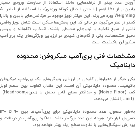
آوردن عدد بهتر، از ترفندهایی مانند استفاده از مقاومت ورودی بسیار
پایین‌تر از ۱۵۰ اهم (یا حتی اتصال کوتاه ورودی)، یا استفاده از فیلتر A-
Weighting بهره می‌برند. این فیلتر نویز موجود در فرکانس‌های پایین و بالا را
کمتر در نظر می‌گیرد، در حالی که این بخش‌ها ممکن است شامل نویز واقعی
ناشی از منبع تغذیه یا نویزهای محیطی باشند. انتخاب آگاهانه و بررسی
دقیق مشخصات، یکی از گام‌های کلیدی در ارزیابی ویژگی‌های یک پری‌آمپ
میکروفن باکیفیت است.
مشخصات فنی پری‌آمپ میکروفن: محدوده
داینامیک
یکی دیگر از معیارهای کلیدی در ارزیابی ویژگی‌های یک پری‌امپ میکروفن
باکیفیت، محدوده داینامیکی آن است. این مقدار، تفاوت بین سطح نویز
ف
(Noise Floor)
و حداکثر سطح قابل تحمل یا هدروم
(Headroom
Limit)
را نشان می‌دهد
.
ه‌طور معمول، عدد محدوده داینامیکی برای پری‌آمپ‌ها بین ۹۰
تا ۱۳۰
دسی‌بل قرار دارد. هرچه این عدد بزرگ‌تر باشد، عملکرد پری‌آمپ در دریافت و
پردازش سیگنال‌هایی با تفاوت سطح زیاد بهتر خواهد بود
.