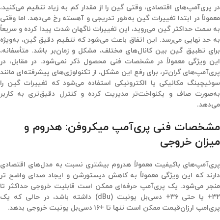
در پری‌آمپ‌های اقتصادی، وقتی گین را از مقدار کم به زیاد تنظیم می‌کنید،
معمولاً در ابتدا تغییرات گین به‌طور تدریجی و آهسته رخ می‌دهد. اما وقتی
به سمت حداکثر گین می‌روید، این تغییرات ناگهان شدت پیدا کرده و سریعاً
به حد نهایی می‌رسد. این اتفاق باعث می‌شود که تنظیم دقیق گین، به‌ویژه
برای تطبیق گین بین کانال‌های مختلف، مشکل و زمان‌بر باشد. متأسفانه،
این ویژگی معمولاً در مشخصات فنی محصول ذکر نمی‌شود. در مقابل، در
پری‌آمپ‌های گران‌تر، برای رفع این مشکل، از تکنولوژی‌های پیشرفته‌ای مانند
سوئیچینگ مکانیکی یا الکترونیکی استفاده می‌شود که تغییرات گین را
به‌صورت صاف و یکنواخت‌تر مدیریت کرده و کنترل دقیق‌تری به کاربر
می‌دهد
.
مشخصات فنی پری‌آمپ میکروفن: هدروم و
میزان خروجی
پری‌آمپ‌های باکیفیت معمولاً هدروم بیشتری نسبت به مدل‌های اقتصادی
دارند که این ویژگی معمولاً به کاهش دیستورشن و ایجاد صدای واضح تر
منجر می‌شود. یک پری‌آمپ حرفه‌ای ممکن است قابلیت خروجی حداکثر تا
۳
+
یا حتی ۳۶
+
دسی‌بل یونیت
(dBu)
داشته باشد، در حالی که یک
پری‌امپ ارزان‌قیمت ممکن است تنها تا
+
۱۶
دسی‌بل یونیت خروجی بدهد
.