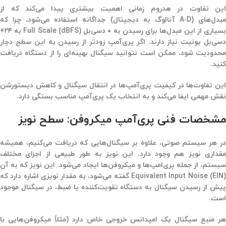
این تفاوت در هدروم زمانی اهمیت بیشتری پیدا می‌کند که از
بدل‌های
A‑D)
آنالوگ به دیجیتال) جداگانه استفاده می‌شود، چرا که
سیاری از این مبدل‌ها برای رسیدن به ۰
دسی‌بل
Full Scale (dBFS)
به
۲۴
+
دسی‌بل یونیت نیاز دارند. اگر پری‌آمپ زودتر از رسیدن به این سطح دچار
محدودیت شود، ممکن است نتوانید سیگنال بهینه‌ای را از دستگاه دریافت
کنید
.
این تفاوت‌ها در کیفیت پری‌آمپ‌ها در انتقال سیگنال و کاهش دیستورشن
نقش مهمی ایفا می‌کند و به انتخاب یک پری‌آمپ مناسب بستگی دارد
.
مشخصات فنی پری‌آمپ میکروفن: سطح نویز
در هر سیستم صوتی، علاوه بر سیگنال‌هایی که دریافت می‌کنیم، همیشه
مقداری نویز هم وجود دارد. این نویز به طور طبیعی از اجزای مختلف
سیستم، از جمله پری‌امپ‌ها و میکروفن‌ها ایجاد می‌شود. این نویز که به آن
Equivalent Input Noise (EIN) گفته می‌شود، به مقدار نویزی اشاره دارد که
پیش از رسیدن سیگنال به دستگاه تقویت‌کننده یا ضبط، در سیگنال موجود
است.
ر منبع سیگنال یک
امپدانس خروجی
خاص دارد (مثلاً میکروفن‌هایی با