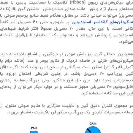
رای میکروفن‌های ریبون (
ribbon
) کلاسیک با حساسیت پایین یا ضبط
صداهای بسیار آرام و دور—مانند صدای حیات‌وحش—داشتن گین بالا (تا ۸۰
دسی‌بل) می‌تواند حیاتی باشد. در مقابل، هنگام ضبط منابع پرحجم صوتی با
یکروفن‌های کاندنسر استودیویی
پر خروجی، حتی ۴۰
دسی‌بل نیز کاملاً
کافی است. با این حال، مقدار ۶۰
دسی‌بل معمولاً اکثر شرایط ضبط‌های
استودیویی را پوشش می‌دهد و به‌عنوان یک استاندارد قابل‌قبول شناخته
می‌شود
.
همچنین، حداقل گین نیز نقش مهمی در جلوگیری از اشباع ناخواسته دارد.
میکروفن‌های خازنی در فاصله نزدیک از منابع پرسر و صدا (مانند درام یا
آمپلی‌فایر گیتار) ممکن است سیگنالی در سطح لاین تولید کنند. اگر حداقل
ین پری‌آمپ ۲۰
دسی‌بل باشد، در چنین شرایطی احتمال اورلود یا
دیستورشن وجود دارد. برای حل این مشکل، برخی پری‌آمپ‌ها به پدهای
قابل‌سوئیچ ۲۰ دسی‌بلی مجهز هستند، و در موارد دیگر می‌توان از پدهای
این‌لاین جداگانه استفاده کرد
.
در مجموع، کنترل دقیق گین و قابلیت سازگاری با منابع صوتی متنوع، از
جمله خصوصیات کلیدی یک پری‌آمپ میکروفن باکیفیت به‌شمار می‌رود
.