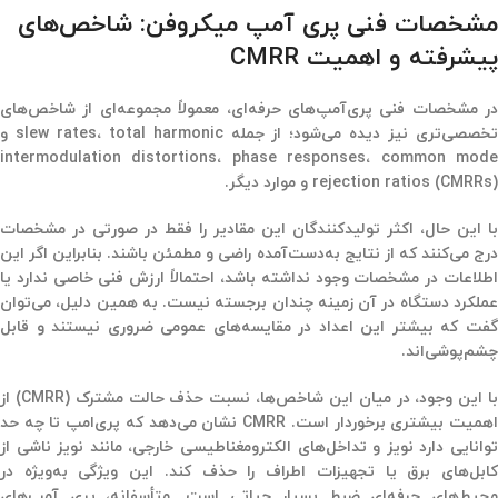
مشخصات فنی پری آمپ میکروفن: شاخص‌های
پیشرفته و اهمیت CMRR
در مشخصات فنی پری‌آمپ‌های حرفه‌ای، معمولاً مجموعه‌ای از شاخص‌های
تخصصی‌تری نیز دیده می‌شود؛ از جمله slew rates، total harmonic و
intermodulation distortions، phase responses، common mode
rejection ratios (CMRRs) و موارد دیگر.
با این حال، اکثر تولیدکنندگان این مقادیر را فقط در صورتی در مشخصات
درج می‌کنند که از نتایج به‌دست‌آمده راضی و مطمئن باشند. بنابراین اگر این
اطلاعات در مشخصات وجود نداشته باشد، احتمالاً ارزش فنی خاصی ندارد یا
عملکرد دستگاه در آن زمینه چندان برجسته نیست. به همین دلیل، می‌توان
گفت که بیشتر این اعداد در مقایسه‌های عمومی ضروری نیستند و قابل
چشم‌پوشی‌اند.
با این وجود، در میان این شاخص‌ها، نسبت حذف حالت مشترک (CMRR) از
اهمیت بیشتری برخوردار است. CMRR نشان می‌دهد که پری‌امپ تا چه حد
توانایی دارد نویز و تداخل‌های الکترومغناطیسی خارجی، مانند نویز ناشی از
کابل‌های برق یا تجهیزات اطراف را حذف کند. این ویژگی به‌ویژه در
محیط‌های حرفه‌ای ضبط بسیار حیاتی است. متأسفانه، پری آمپ‌های