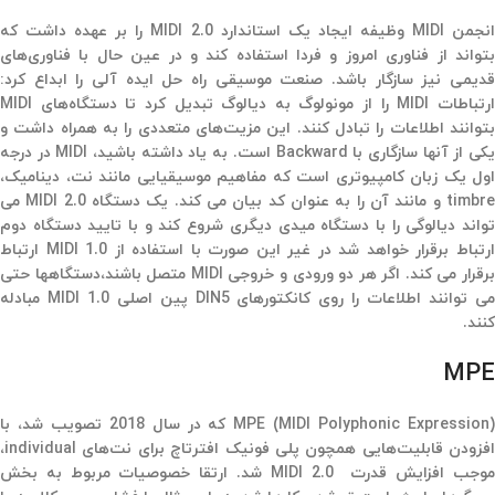
انجمن MIDI وظیفه ایجاد یک استاندارد MIDI 2.0 را بر عهده داشت که
بتواند از فناوری امروز و فردا استفاده کند و در عین حال با فناوری‌های
قدیمی نیز سازگار باشد. صنعت موسیقی راه حل ایده آلی را ابداع کرد:
ارتباطات MIDI را از مونولوگ به دیالوگ تبدیل کرد تا دستگاه‌های MIDI
بتوانند اطلاعات را تبادل کنند. این مزیت‌های متعددی را به همراه داشت و
یکی از آنها سازگاری با Backward است. به یاد داشته باشید، MIDI در درجه
اول یک زبان کامپیوتری است که مفاهیم موسیقیایی مانند نت، دینامیک،‌
timbre و مانند آن را به عنوان کد بیان می کند. یک دستگاه MIDI 2.0 می
تواند دیالوگی را با دستگاه میدی دیگری شروع کند و با تایید دستگاه دوم
ارتباط برقرار خواهد شد در غیر این صورت با استفاده از MIDI 1.0 ارتباط
برقرار می کند. اگر هر دو ورودی و خروجی MIDI متصل باشند،‌دستگاهها حتی
می توانند اطلاعات را روی کانکتورهای DIN5 پین اصلی MIDI 1.0 مبادله
کنند.
MPE
MPE (MIDI Polyphonic Expression) که در سال 2018 تصویب شد،‌ با
افزودن قابلیت‌هایی همچون پلی فونیک افترتاچ برای نت‌های individual،‌
موجب افزایش قدرت MIDI 2.0 شد. ارتقا خصوصیات مربوط به بخش