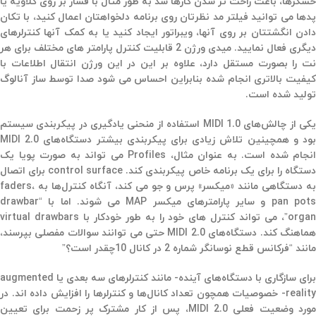
حسگرها، باعث راحت تر شدن کارها شد به طور مثال با فشار بر روی کلاویه یا
پدها می توانید فیلتر مد نظرتان روی برنامه دلخواهتان اعمال کنید، با تکان
دادن انگشتتان بر روی آنها،‌ ویبراتور ایجاد کنید یا به کمک آنها کنترلرهای
دیگری فعال نمایید. میدی ورژن 2 قابلیت کنترل پارامتر های مختلف برای هر
نت را بصورت مستقل دارد، علاوه بر این در این ورژن انتقال اطلاعات با
کیفیت بالاتری انجام شده بنابراین احساس می شود صدا توسط ساز آنالوگ
تولید شده است.
یکی از چالش‌های MIDI 1.0 استفاده از منحنی یادگیری در پیکربندی سیستم
بود و همچینین تلاش زیادی برای پیکربندی بیشتر دستگاه‌های MIDI 2.0
انجام شده است. به عنوان مثال، Profiles می تواند به صورت پویا یک
دستگاه را برای یک برنامه خاص پیکربندی کند. control surface برای اتصال
به دستگاهی مانند «میکسر» پرس و جو می کند، آنگاه کنترل‌ها به faders،
pan pots و سایر پارامترهای میکسر MAP می شوند. اما با “drawbar
organ”، می تواند کنترل های خود را به طور خودکار با virtual drawbars
هماهنگ کند. دستگاه‌های MIDI 2.0 حتی می توانند سوالات مفصلی بپرسند،
مانند “فرکانس قطع نوسانگر شماره 2 در کانال 10چقدر است؟”
برای سازگاری با دستگاه‌های آینده- مانند کنترلرهای سه بعدی یا augmented
reality- خصوصیات همچون تعداد کانال‌ها و کنترلرها را افزایش داده اند. در
مورد وضعیت فعلی MIDI 2.0، پس از کار مشترک پر زحمت برای تعیین