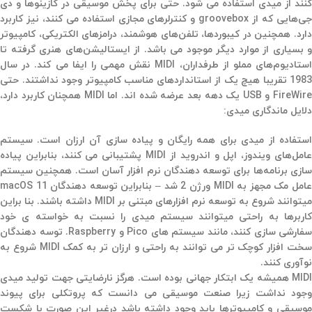
کنند از میدی استفاده می شود. حتی برای پخش موسیقی در کازینوها و دی
جی‌هایی که از groovebox و کنترلرهای مجازی استفاده می کنند، نیز کاربرد
دارد. همچنین در کیبوردها، تلفن‌های هوشمند، درامزهای الکتریکی، کامپیوتر
و بسیاری از موارد دیگر موجود می باشد. از ایستالیشن‌های هنری گرفته تا
استادیوم‌های مملو از طرفداران، MIDI نقش مهمی را ایفا می کند. در سال
1983 تقریبا هیچ یک از استانداردهای مناسب کامپیوتر وجود نداشتند. حتی
FireWire و USB یک دهه بعد عرضه شده اند. اما MIDI همچنان کاربرد دارد،
دلایل ماندگاری میدی:
ستفاده از میدی برای همه رایگان و پیاده سازی آن ارزان است.
سیستم
عامل‌های ویندوز، اپل و اندروید از MIDI پشتیبانی می کنند، بنابراین پیاده
سازی برنامه‌ها برای توسعه دهندگان نرم افزار آسان است. همچنین سیستم
عامل مک مجهز به MIDI ورژن 2 شد – بنابراین توسعه دهندگان macOS 11
میتوانند شروع به توسعه نرم افزارهای مبتنی بر MIDI داشته باشند. بنا براین
کاربرها به راحتی میتوانند سیستم میدی را نسبت به خواسته ی خود
سفارشی سازی کنند، مانند سیستم های Pico و Raspberry. توسه دهندگان
سخت افزار کوچک تر می توانند به راحتی و ارزان تر به کمک MIDI شروع به
نوآوری کنند.
MID همیشه یک ابتکار جهانی بوده است.
هرگز نارضایتی جهت تولید میدی
وجود نداشت زیرا صنعت موسیقی می دانست که پروتکلی برای پیوند
موسیقی و کامپیوترها باید وجود داشته باشد درغیر این صورت با شکست