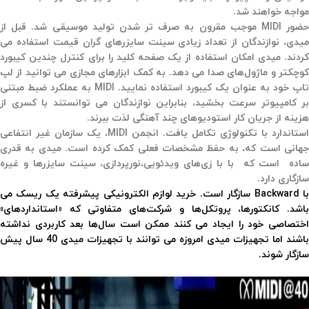
مواجه خواهند شد.
ضور MIDI موجب مقرون به صرف تر شدن تولید موسیقی شد.
قبل از
میدی،‌ نوازندگان از تعداد زیادی سینت سایزرهای گران قیمت استفاده می
کردند. میدی امکان استفاده از یک صفحه کلید را برای کنترل چندین کیبورد
کوچکتر و ماژول‌های صدا می دهد. به کمک ابزارهای مجازی می توانید از لپ
تاپ خود به عنوان یک کیبورد استفاده نمایید. MIDI به عملکرد ضبط مبتنی
بر کامپیوتر سرعت بخشید،‌ بنابراین نوازندگان می توانستند با کسری از
هزینه از جریان کار استودیوهای چند آهنگی لذت ببرند.
استاندارد با تکنولوژی تکامل یافت.
انجمن MIDI، یک سازمان غیر انتفاعی
جهانی است که،‌ به حفظ مشخصات فعلی کمک کرده است. میدی به قدری
ساده است که با با زی‌های ویدئویی،‌نورپردازی‌، سینت سایزرها و غیره
سازگاری دارد.
ا Backward سازگار است.
خرید لوازم الکترونیکی پیشرفته یک ریسک می
باشد. کانکتورها،‌ پروتکل‌ها و شرکت‌های متفاوتی که «استانداردهای»
اختصاصی خود را ایجاد می کنند ممکن است سال‌ها بعد کاربردی نداشته
باشند اما تجهیزات میدی امروزه می توانند با تجهیزات میدی 40 سال پیش
سازگار شوند.