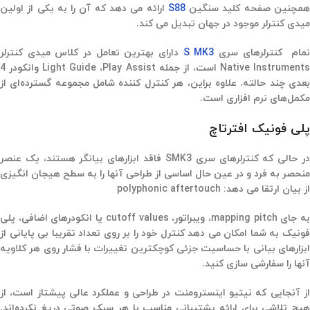
مچنین صفحه کلید سنگین
S88
ارائه می دهد که آن را به یکی از اولین
میدی کنترلر موجود در جهان تبدیل می کند.
مام کنترلرهای سری
S MK3
دارای بهترین تعامل در کلاس میدی کنترلر
Native Instruments است، از جمله Light Guide ،Play Assist وانکودر 4
بعدی چند حالته. علاوه براین، هر کنترل کننده شامل مجموعه گسترده‌ای از
مکمل‌های نرم افزاری است.
پلی فونیک افترتاچ
در حالی که کنترلرهای سری SMK3 فاقد ابزارهای بیانگر هستند، یک عنصر
منحصر به فرد و در عین حال اساسی از طراحی آنها را به سطح هیجان انگیزی
از بیان ارتقا می دهد: polyphonic aftertouch
به جای mapping pitch، ویبراتور، cutoff values یا انکودرهای اضافی، پلی
فونیک به شما امکان می دهد کنترل خود را بر روی تعداد تقریبا بی پایانی از
ابزارهای بیانی با حساسیت جزئی کوچکترین تغییرات با فشار روی هر کلاویه
آنها را سفارشی سازی کنید.
از آنجایی که نیتیو اینسترومنت در طراحی و عملکرد عالی پیشتاز است، از
هیچ تلاشی برای ارائه پشتیبانی مناسب با هر سبک صوتی دریغ نکرده‌اند.