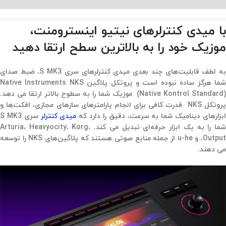
با میدی کنترلرهای نیتیو اینسترومنت،
موزیک خود را به بالاترین سطح ارتقا دهید
به لطف قابلیت‌های چند بعدی میدی کنترلرهای سری S MK3،‌ ضبط صدای
شما هرگز ساده نبوده است و پروتکل پلاگین Native Instruments NKS
(Native Kontrol Standard) موزیک شما را به سطوح بالاتر ارتقا می دهد.
پروتکل NKS قدرت کافی برای انجام پارامترهای سازهای مجازی، افکت‌ها و
بزارهای دینامیک شما به سرعت، دقیق را دارد که
میدی کنترلر
سری S MK3
شما را به یک ابزار حرفه‌ای تبدیل می کند. Arturia، Heavyocity، Korg،
Output، و u-he از جمله منابع صوتی هستند که پلاگین‌های NKS را توسعه
می دهند.