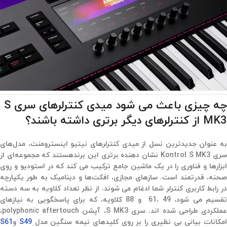
چه چیزی باعث می شود میدی کنترلرهای سری S
MK3 از کنترلرهای دیگر برتری داشته باشند؟
به عنوان جدیدترین نسل از میدی کنترلرهای نیتیو اینسترومنت،‌ مدل‌های
سری Kontrol S MK3 نشان دهنده برتری این برندهستند که مجموعه‌ای از
ابزارها و فناوری را در یک ماشین جامع ترکیب می کند که در استودیو و روی
صحنه، قدرتمند است. سازهای مجازی،‌ افکت‌ها و دینامیک به طور یکپارچه
در رابط کاربری کنترلر شما ادغام می شوند. از نظر تعداد کلاویه به سه دسته
تقسیم می شود،‌ 49 ،61 و 88 کلاویه، که برای پاسخگویی به نیازهای
عملکردی طراحی شده اند. سری S MK3،‌ آپشن polyphonic aftertouch،‌
امکانات بیانی بی نظیری را بر روی کلیدهای نیمه سنگین مدل
S49
و
S61