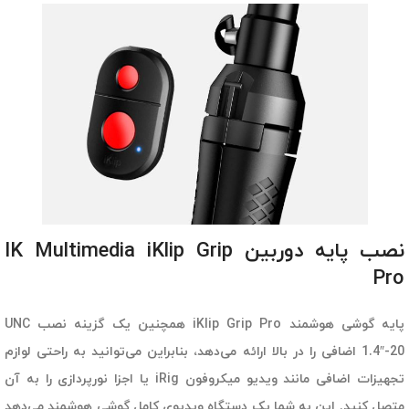
نصب پایه دوربین IK Multimedia iKlip Grip
Pro
پایه گوشی هوشمند iKlip Grip Pro همچنین یک گزینه نصب UNC
1.4″-20 اضافی را در بالا ارائه می‌‎دهد، بنابراین می‌توانید به راحتی لوازم
تجهیزات اضافی مانند ویدیو میکروفون iRig یا اجزا نورپردازی را به آن
متصل کنید. این به شما یک دستگاه ویدیوی کامل گوشی هوشمند می‌دهد