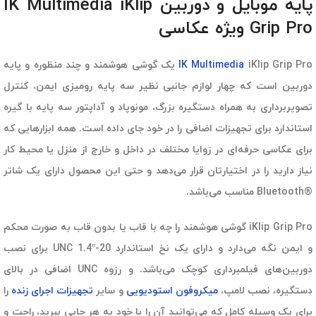
پایه موبایل و دوربین IK Multimedia iKlip
Grip Pro ویژه عکاسی
IK Multimedia
iKlip Grip Pro یک گوشی هوشمند و چند منظوره و پایه
دوربین است که چهار لوازم جانبی نظیر سه پایه رومیزی ایمن، کنترل
تصویربرداری به همراه دستگیره بزرگ، مونوپاد و آداپتور سه پایه با گیره
استاندارد برای تجهیزات اضافی را در خود جای داده است. همه ابزارهایی که
برای عکاسی حرفه‌ای در زوایا مختلف در داخل و خارج از منزل یا محیط کار
نیاز دارید را در اختیارتان قرار می‌دهد و حتی این محصول دارای یک شاتر
®Bluetooth مناسب می‌باشد.
iKlip Grip Pro گوشی هوشمند را چه با قاب یا بدون قاب به صورت محکم
و ایمن نگه می‌دارد و دارای یک نخ استاندارد UNC 1.4″-20 برای نصب
دوربین‌های فیلمبرداری کوچک می‌باشد. و رزوه UNC اضافی در بالای
دستگیره، نصب لامپ،
میکروفون استودیویی
و سایر
تجهیزات اجرای زنده
را
برای یک وسیله کامل که می‌توانید آن را با خود به هر جایی ببرید، راحت و