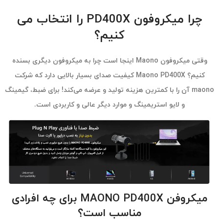
چرا میکروفون PD400X را انتخاب می
کنیم؟
وقتی میکروفون Maono اینجا است چرا به میکروفون دیگری بسنده
کنیم؟ Maono PD400X کیفیت صدای بسیار بالایی دارد که شرکت
maono آن را با کمترین هزینه تولید و عرضه می‌‎کند! برای ضبط، گیمینگ
و لایو استریمینگ و موارد دیگر عالی و کاربردی است.
میکروفن MAONO PD400X برای چه افرادی
مناسب است؟