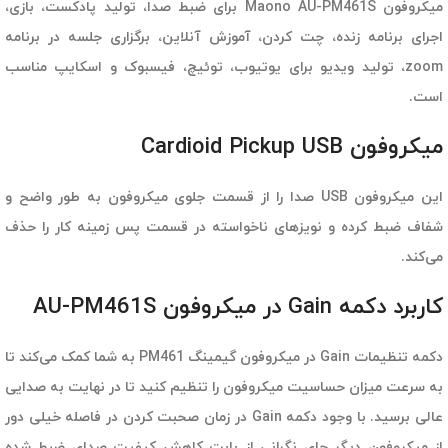
میکروفون Maono AU-PM461S برای ضبط صدا، تولید پادکست، بازی،
اجرای برنامه زنده، چت کردن، آموزش آنلاین، برگزاری جلسه در برنامه
zoom، تولید ویدیو برای یوتیوب، توئیچ، فیسبوک و اسکایپ مناسب
است.
میکروفون Cardioid Pickup USB
این میکروفون USB صدا را از قسمت جلوی میکروفون به طور واضح و
شفاف ضبط کرده و نویزهای ناخواسته در قسمت پس زمینه کار را حذف
می‌کند.
کاربرد دکمه Gain در میکروفون AU-PM461S
دکمه تنظیمات Gain در میکروفون گیمینگ PM461 به شما کمک می‌کند تا
به سرعت میزان حساسیت میکروفون را تنظیم کنید تا در نهایت به صدایی
عالی برسید. با وجود دکمه Gain در زمان صحبت کردن در فاصله خیلی دور
از میکروفون دیگر جای نگرانی از بابت کاهش کیفیت صدای ضبط شده