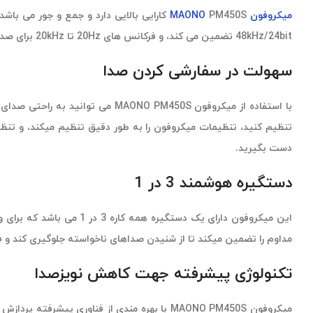
میکروفون
MAONO
48kHz/24bit تضمین می کند، و فرکانس های 20Hz تا 20kHz برای صدای باس غنی، میدرنج واضح و شفاف و صدای تریبل شفاف و همچنین برای وکال و اینسترومنت ایده آل است.
سهولت در سفارشی کردن صدا
دست بگیرید.
دستگیره هوشمند 3 در 1
این میکروفون دارای یک د
مداوم را تضمین میکند تا از شنیدن صداهای ناخواسته جلوگیری کند و فرا
تکنولوژی پیشرفته جهت کاهش نویزصدا