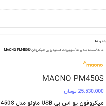
اط با ما
خانه
/
دسته بندی ها
/
تجهیزات استودیویی
/
میکروفن
/
MAONO PM450S
MAONO PM450S
25.530.000
تومان
میکروفون یو اس بی USB ماونو مدل PM450S