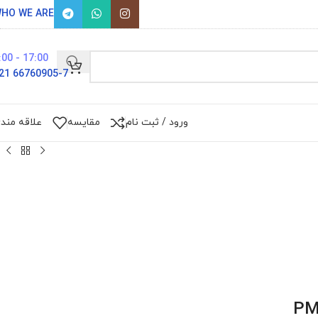
HO WE ARE
17:00 - 9:00
66760905-7 021
ورود / ثبت نام
مقایسه
علاقه مند