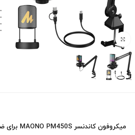
بزرگنمایی تصویر
میکروفون کاندنسر MAONO PM450S برای ضبط صدا و پادکست