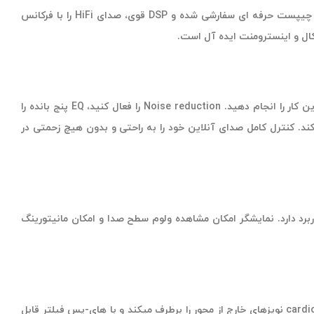
PM450S کارایی بالایی دارد و جمع و جور می باشد و برای هر استودیویی مناسب است و برای ضبط پادکست کاملا کاربرد دارد. چیپست حرفه ای سفارشی شده و DSP قوی، صدای HiFi را با فرکانس
با استفاده از میکروفون MAONO PM450S می توانید به راحتی صدای خود را سفارشی کنید. با کمک نرم افزار Maono Link به سادگی می توانید این کار را انجام دهید. Noise reduction را فعال کنید، EQ پنج بانده را
ند، و تنظیمات ترجیحی را در دستگاه ها با 11 افکت DSP و عملکرد حافظه حفظ می کند. کنترل کامل صدای آنلاین خود را به راحتی و بدون هیچ زحمتی در
هبود تجربه کاربری کاربرد دارد. نمایشگر امکان مشاهده ولوم سطح صدا و امکان مانیتورینگ
میکروفون MAONO PM450S با بهره مندی از فناوری پیشرفته پردازش نویز، کیفیت صدای حرفه ای و قابل اعتماد را تضمین میکند. مد cardioid pickup نویزهای خارج از محور را برطرف میکند و با های-پس فیلتر قابل