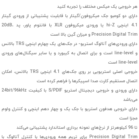
هر خروجی یک میکس مختلف را تجربه کنید
دارای دو کومبو جک میکروفون/گیتار با قابلیت پشتیبانی از ورودی گیتار
4.1 اینچی hi-Z یا ورودی میکروفون XLR با فانتوم پاور، پد 20dB،
Precision Digital Trim و میزان گین بالا است
دارای ورودی‌های آنالوگ استریو- در جک‌های یک چهارم اینچی TRS بالانس
و line-level است و برای اتصال به کیبورد و یا سایر سیگنال‌های ورودی
line-level است
خروجی اصلی استریویی بر روی جک‌های 4.1 اینچی TRS بالانس، امکان
اتصال مستقیم کارت صدا اسپیکرها را فراهم کرده است
دارای ورودی و خروجی دیجیتال استریو S/PDIF با کیفیت 24bit/96kHz
می‌باشد
دارای خروجی هدفون استریو با جک یک و چهار دهم اینچی و کنترل ولوم
مجزا است
تا 96 کیلوهرتز از نرخ‌های نمونه برداری استاندارد پشتیبانی می‌کند
Precision Digital Trim برای تریم همه ورودی‌ها با کنترل آنالوگ با