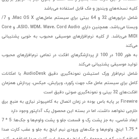
کلیه نسخه‌های ویندوز و مک قابل استفاده می‌باشد
شامل درایورهای 32 و 64 بیتی برای سیستم عامل‌های Mac OS X، و 7/
ویستا می‌باشد، همچنین دارای ASIO، WDM، Wave، Cord Audio، و Core
MIDI می‌باشد. از کلیه نرم‌افزارهای موسیقی محبوب به خوبی پشتیبانی
می‌کند
به طور 100 در 100 از پردازشگرهای افکت در تمامی نرم‌افزارهای محبوب
تولید موسیقی پشتیبانی می‌کند
شامل نرم‌افزار ورک استیشن نمونه‌گیری دقیق AudioDesk با امکانات
کامل برای سیستم عامل مک جهت رکورد، ویرایش، میکس، پردازش همزمان
افکت‌های 32 بیتی و نمونه‌گیری صوتی دقیق است
Firewire بر پایه باس بوده در زمان اتصال به کامپیوتر نیازی به منبع برق
خارجی نخواهد داشت، اما در بسته این محصول یک آداپتور وجود دارد
ابعاد شاسی، به جز پشت رک و قسمت جلو و پشت ولوم‌ها و جک‌ها: 5 * 7
* 1.75 اینچ. ولوم‌ها و جک‌های ورودی نیم اینچ به جلو و عقب کارت صدا
اضافه کردن که در مجموع یک اینچ به عمق این کارت صدا اضافه می‌کند.