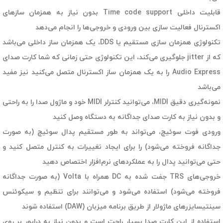
قابلیت داخلی Time code support بدون نیاز به همزمان سازهای
اکسترنال فعالیت سازی بین ورودی و خروجی‌ها را انجام می‌دهد
تکنولوژی همزمان سازی مستقیم یا DDS، یک همزمان ساز داخلی می‌باشد
که از jitter جلوگیری می‌کند، این تکنولوژی حتی زمانی که شما کارت صدای
Audio Express را به یک همزمان ساز اکسترنال متصل می‌کنید نیز مفید
می‌باشد
نمونه‌گیری دقیق MIDI، می‌توانید کنترلر MIDI خود و ماژول صدا را به راحتی
و بدون نیاز به کارت صدای جداگانه به دستگاه وصل کنید
ورودی فوت سوئیچ، می‌تواند به طور مستقیم پدال سوئیچ (به صورت
جداگانه فروخته می‌شود) را برای ایجاد تغییرات به کنترل متصل کنید و
حتی می‌توانید پدال را به عملکردهای نرم‌افزار اختصاص دهید
خروجی‌های TRS جفت شده به DC همراه با Volta (به صورت جداگانه
فروخته می‌شود) استفاده می‌شود و می‌توانند برای تنظیم و سیکوئنس
سینتیسایزرهای ماژولار از طریق برنامه میزبان (DAW) استفاده شوند
استفاده از این کارت صدا بسیار راحت است و بدون نیاز به درایور بر روی