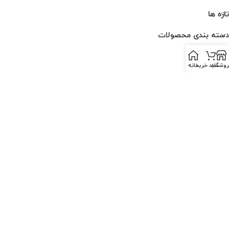
تازه ها
دسته بندی محصولات
لینک ها
روشگاه
سبد خرید
خانه
ارتباط با ما
درباره ما
قوانین و مقررات
PESKCO
2025 CREATED BY
AMIN MOGHADDAM