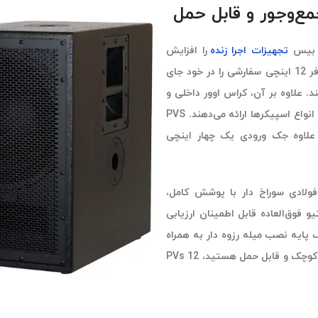
تجهیزات اجرا زنده
را افزایش
می‌دهد. این ساب ووفر اکتیو دارای محفظه پورت دار است که یک ووفر 12 اینچی سفارشی را در خود جای
د. علاوه بر آن، کراس اوور داخلی و
خروجی‌های high-pass، حداکثر انعطاف‌پذیری را در کاربردهای متنوع با انواع اسپیکرها ارائه می‌دهند. PVS
‌ساز، لیمیتر و اکولایزیشن مبتنی بر پردازنده DSP، به علاوه جک ورودی یک چهار اینچی
سطه توری فولادی سوراخ دار با پوشش کامل،
فوق‌العاده قابل اطمینان ارزیابی
ک پایه نصب میله رزوه دار به همراه
می‌باشد. در صورتی که به دنبال یک ساب ووفر اکتیو کوچک و قابل حمل هستید، PVs 12