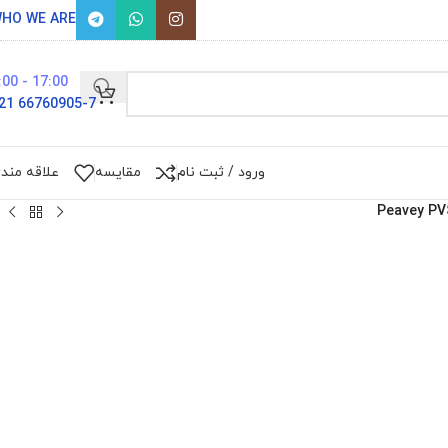
HO WE ARE
17:00 - 9:00
66760905-7 021
ورود / ثبت نام
مقایسه
علاقه مند
Peavey PV