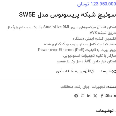
123.950.000
تومان
سوئیچ شبکه پریسونوس مدل SW5E
امکان اتصال میکسرهای سری StudioLive RML به یک سیستم بزرگ از
طریق شبکه AVB
تضمین کننده ایمنی دستگاه
حفظ کیفیت کامل صدای و ویدیو کدگذاری شده
چهار پورت با قابلیت Power over Ethernet (PoE)
سازگار با کلیه تجهیزات استودیویی
امکان قرار دادن AVB داخل رک یا قفسه
مقایسه
افزودن به علاقه مندی
دسته:
تجهیزات اجرای زنده
,
متعلقات
Share:
توضیحات