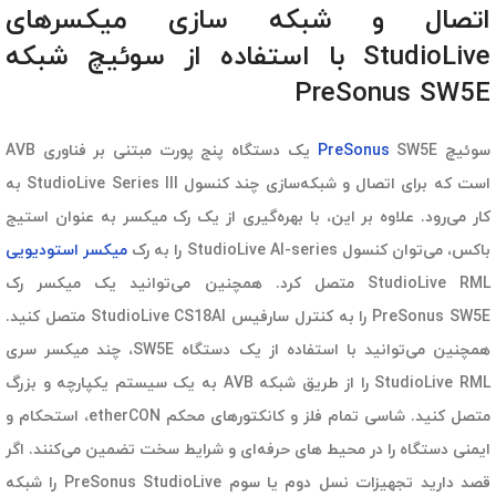
اتصال و شبکه سازی میکسرهای
StudioLive با استفاده از سوئیچ شبکه
PreSonus SW5E
سوئیچ
PreSonus
SW5E یک دستگاه پنج پورت مبتنی بر فناوری AVB
است که برای اتصال و شبکه‌سازی چند کنسول StudioLive Series III به
کار می‌رود. علاوه بر این، با بهره‌گیری از یک رک میکسر به عنوان استیج
باکس، می‌توان کنسول StudioLive AI-series را به رک
میکسر استودیویی
StudioLive RML متصل کرد. همچنین می‌توانید یک میکسر رک
PreSonus SW5E را به کنترل سارفیس StudioLive CS18AI متصل کنید.
همچنین می‌توانید با استفاده از یک دستگاه SW5E، چند میکسر سری
StudioLive RML را از طریق شبکه AVB به یک سیستم یکپارچه و بزرگ
متصل کنید. شاسی تمام فلز و کانکتورهای محکم etherCON، استحکام و
ایمنی دستگاه را در محیط های حرفه‌ای و شرایط سخت تضمین می‌کنند. اگر
قصد دارید تجهیزات نسل دوم یا سوم PreSonus StudioLive را شبکه