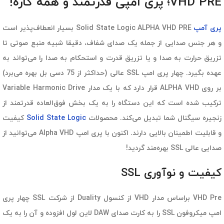
VHD PRE؛ پری امپی قدرتمند و همه کاره!
پری آمپ
Solid State Logic ALPHA VHD PRE بسیار انعطاف‌پذیر است
و هر جنس صدایی از جمله یک صدای شفاف، دقیقا شبیه منبع صوتی تا
تزریق حرارت به صدا و یا تزریق قدرت و استحکام به صدا را می‌تواند به
عهده بگیرد. چهار پری امپ SSL عالی (حداکثر از 75 دسی بل بهره می‌برد)
بر روی ALPHA VHD قرار دارد که با یک مدار Variable Harmonic Drive
ترکیب شده است که این دستگاه را به یک بخش فوق‌العاده قدرتمند از
زنجیره سیگنال شما تبدیل می‌کند. محصولات
Solid State Logic
کیفیت
و قابلیت اطمینان بالایی دارند. اکنون با پری امپ Alpha VHD می‌توانید از
صدایی عالی SSL بهره‌مند گردید!
کیفیت و نوآوری SSL
VHD Pre براساس مدار VHD از کنسول Duality از شرکت SSL چهار پری
امپ میکروفون SSL را به کارت صدای DAW لاین لول افزوده و آن را به یک