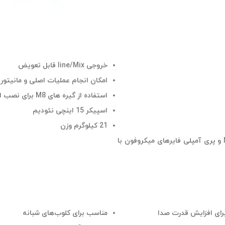
خروجی line/Mix قابل تعویض
امکان انجام عملیات اصلی و مانیتور
استفاده از گیره های M8 برای نصب انعطاف‌پذیر
اسپیکر 15 اینچی نئودیم
21 کیلوگرم وزن
دو ورودی با کنترل لول، XLR/جک کامبو 6.3 ، یکی با سوئیچ MIC/LINE و پری آمپلی فایرهای میکروفون با
رای افزایش قدرت صدا
مناسب برای کلوب‌های شبانه