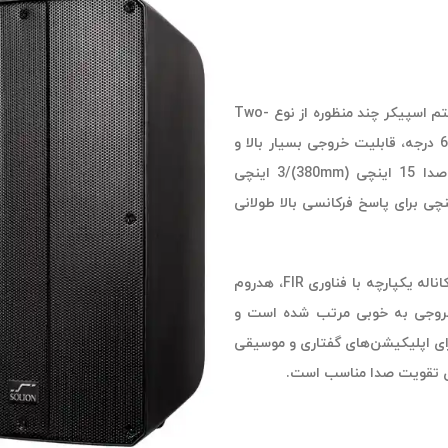
یک سیستم اسپیکر چند منظوره از نوع Two-
way با کارایی بالا و دو امپ است. این اسپیکر الگوی پوشش 90 در 60 درجه، قابلیت خروجی بسیار بالا و
صدایی عالی نیز دارد. این دستگاه دارای یک واحد درایو سیم پیچ صدا 15 اینچی (380mm)/3 اینچی
75mm) LF  و یک درایور کامپرشن HF با سیم پیچ صدا 3 اینچی برای پاسخ فرکانسی بالا طولانی
آمپلی فایر 2 کاناله کلاس D یکپارچه با کارایی بالا، با پردازنده DSP دو کاناله یکپارچه با فناوری FIR، هدروم
. 4 پریست DSP و قسمت ورودی/خروجی به خوبی مرتب شده است و
برنامه ایجاد می‌کند. Aart P 15 A همه کاره برای اپلیکیشن‌های گفتاری و موسیقی