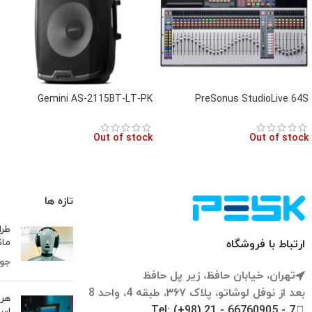
Gemini AS-2115BT-LT-PK
PreSonus StudioLive 64S
Out of stock
Out of stock
تازه ها
طرا
مان
ارتباط با فروشگاه
جولای 
تهران، خیابان حافظ، زیر پل حافظ
بعد از نوفل لوشاتو، پلاک ۳۶۷، طبقه 4، واحد 8
هر 
Tel: (+98) 21 - 66760905 - 7
است