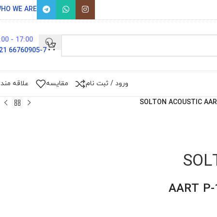
HO WE ARE
17:00 - 9:00
66760905-7 021
ورود / ثبت نام
مقایسه
علاقه مند
SOLTON ACOUSTIC AAR
SOL