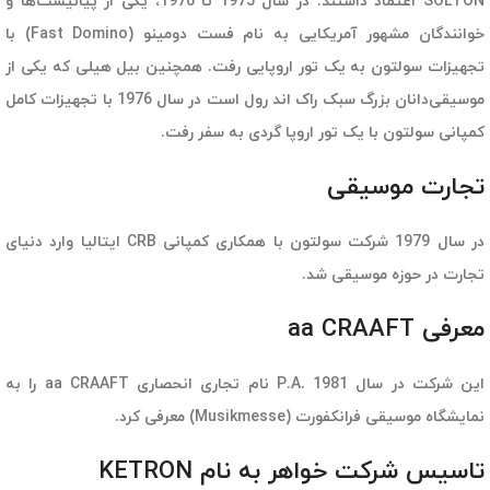
SOLTON اعتماد داشتند. در سال 1975 تا 1976، یکی از پیانیست‌ها و
خوانندگان مشهور آمریکایی به نام فست دومینو (Fast Domino) با
تجهیزات سولتون به یک تور اروپایی رفت. همچنین بیل هیلی که یکی از
موسیقی‌دانان بزرگ سبک راک اند رول است در سال 1976 با تجهیزات کامل
کمپانی سولتون با یک تور اروپا گردی به سفر رفت.
تجارت موسیقی
در سال 1979 شرکت سولتون با همکاری کمپانی CRB ایتالیا وارد دنیای
تجارت در حوزه موسیقی شد.
معرفی aa CRAAFT
این شرکت در سال 1981 .P.A نام تجاری انحصاری aa CRAAFT را به
نمایشگاه موسیقی فرانکفورت (Musikmesse) معرفی کرد.
تاسیس شرکت خواهر به نام KETRON