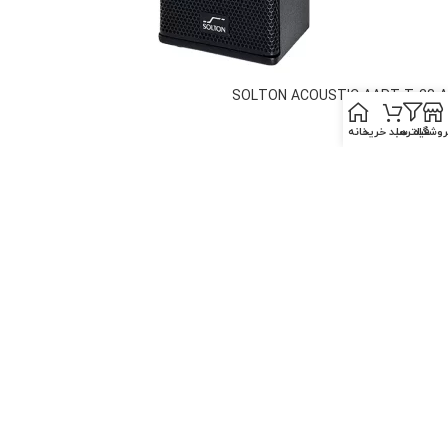
SOLTON ACOUSTIC AART T-28 A
روشگاه
فیلترها
سبد خرید
خانه
Out of stock