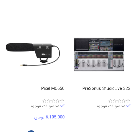
Pixel MC650
PreSonus StudioLive 32S
محصولات موجود
محصولات موجود
6.105.000
تومان