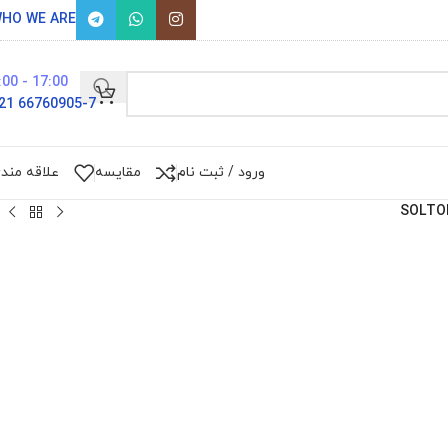
HO WE ARE
17:00 - 9:00
66760905-7 021
ورود / ثبت نام
مقایسه
علاقه مند
SOLTO