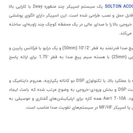
SOLTON ACO
AART T-10A یک سیستم اسپیکر چند منظوره 2way با کارایی بالا
ای قابل حمل و نصب طراحی شده است. این اسپیکر دارای الگوی پوششی
خروجی بالا را با صدای عالی در یک محفظه کوچک چند زاویه‌ای، ساخته
این دستگاه دارای یک هسته سیم پیچ صدا قدرتمند به قطر “2/”10 (50mm) و یک درایو با فرکانس پایین و
یک درایو فشرده سازی HF یک اینچی (25mm) با هسته سیم پیچ صدا به قطر “1.75 برای ارائه پاسخ
آمپلی فایر 2 کاناله کلاس D یکپارچه با عملکرد بالا، با تکنولوژی DSP دو کاناله یکپارچه، هدروم داینامیک و
فوق‌العاده‌ای را ارائه می‌دهد. 4 پریست DSP و بخش ورودی-خروجی به وضوح مرتب شده که باعث ایجاد
انعطاف‌پذیری بالایی در برنامه می‌شود. Aart T-10A همه کاره برای اپلیکیشن‌های گفتاری و موسیقی به
تقویت صدا مناسب است.