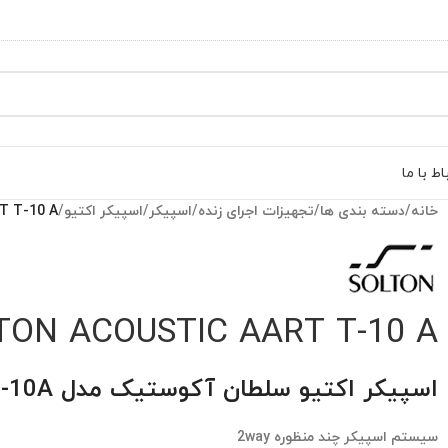
اط با ما
خانه
/
دسته بندی ها
/
تجهیزات اجرای زنده
/
اسپیکر
/
اسپیکر اکتیو
/
T T-10 A
TON ACOUSTIC AART T-10 A
اسپیکر اکتیو سلطان آکوستیک مدل AART T-10A
سیستم اسپیکر چند منظوره 2way