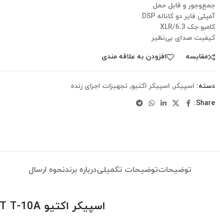
جمع‌وجور و قابل حمل
آمپلی فایر دو کاناله DSP
کامبو جک 6.3/XLR
کیفیت صدای بی‌نظیر
مقایسه
افزودن به علاقه مندی
دسته:
اسپیکر
,
اسپیکر اکتیو
,
تجهیزات اجرای زنده
Share:
توضیحات
توضیحات تکمیلی
درباره برند
نحوه ارسال
اسپیکر اکتیو SOLTON ACOUSTIC AART T-10A