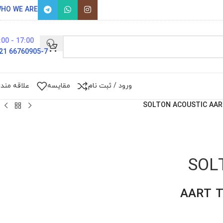
HO WE ARE
17:00 - 9:00
66760905-7 021
ورود / ثبت نام
مقایسه
علاقه مند
SOLTON ACOUSTIC AAR
SOL