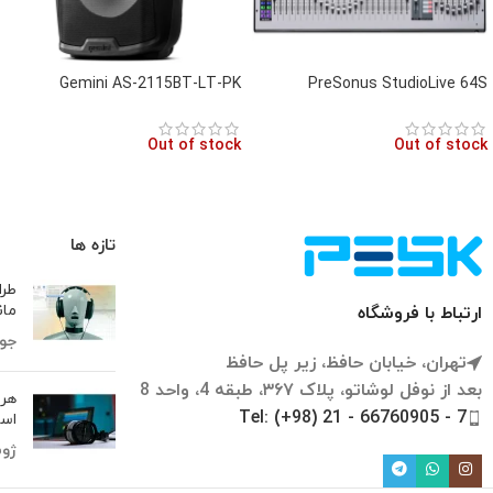
Gemini AS-2115BT-LT-PK
PreSonus StudioLive 64S
Out of stock
Out of stock
تازه ها
طرا
مان
ارتباط با فروشگاه
جولای 
تهران، خیابان حافظ، زیر پل حافظ
بعد از نوفل لوشاتو، پلاک ۳۶۷، طبقه 4، واحد 8
هر 
Tel: (+98) 21 - 66760905 - 7
است
ژوئن 9