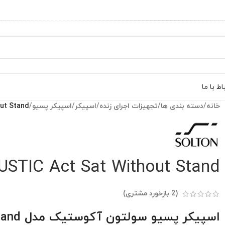
اط با ما
خانه
/
دسته بندی ها
/
تجهیزات اجرای زنده
/
اسپیکر
/
اسپیکر پسیو
/
ut Stand
TIC Act Sat Without Stand
(
2
بازخورد مشتری)
اسپیکر پسیو سولتون آکوستیک مدل Act Sat Without Stand