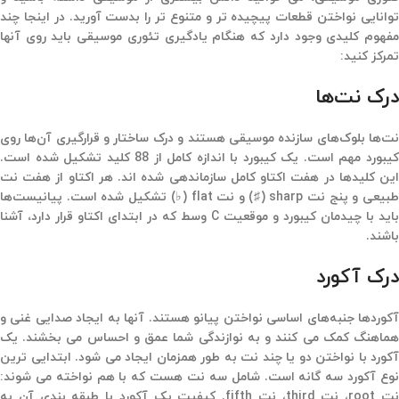
توانایی نواختن قطعات پیچیده تر و متنوع تر را بدست آورید. در اینجا چند
مفهوم کلیدی وجود دارد که هنگام یادگیری تئوری موسیقی باید روی آنها
تمرکز کنید:
درک نت‌ها
نت‌ها بلوک‌های سازنده موسیقی هستند و درک ساختار و قرارگیری آن‌ها روی
کیبورد مهم است. یک کیبورد با اندازه کامل از 88 کلید تشکیل شده است.
این کلیدها در هفت اکتاو کامل سازماندهی شده اند. هر اکتاو از هفت نت
طبیعی و پنج نت sharp (♯) و نت flat (♭) تشکیل شده است. پیانیست‌ها
باید با چیدمان کیبورد و موقعیت C وسط که در ابتدای اکتاو قرار دارد، آشنا
باشند.
درک آکورد
آکوردها جنبه‌های اساسی نواختن پیانو هستند. آنها به ایجاد صدایی غنی و
هماهنگ کمک می کنند و به نوازندگی شما عمق و احساس می بخشند. یک
آکورد با نواختن دو یا چند نت به طور همزمان ایجاد می شود. ابتدایی ترین
نوع آکورد سه گانه است. شامل سه نت هست که با هم نواخته می شوند:
نت root، نت third، نت fifth. کیفیت یک آکورد با طبقه بندی آن به