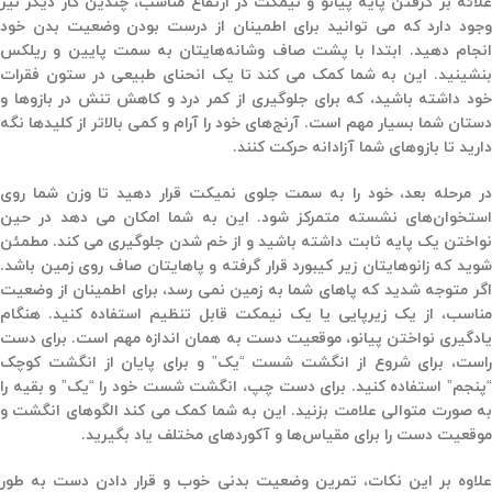
علائه بر گرفتن پایه پیانو و نیمکت در ارتفاع مناسب، چندین کار دیگر نیز
وجود دارد که می توانید برای اطمینان از درست بودن وضعیت بدن خود
انجام دهید. ابتدا با پشت صاف وشانه‌هایتان به سمت پایین و ریلکس
بنشینید. این به شما کمک می کند تا یک انحنای طبیعی در ستون فقرات
خود داشته باشید، که برای جلوگیری از کمر درد و کاهش تنش در بازوها و
دستان شما بسیار مهم است. آرنج‌های خود را آرام و کمی بالاتر از کلیدها نگه
دارید تا بازوهای شما آزادانه حرکت کنند.
در مرحله بعد، خود را به سمت جلوی نمیکت قرار دهید تا وزن شما روی
استخوان‌های نشسته متمرکز شود. این به شما امکان می دهد در حین
نواختن یک پایه ثابت داشته باشید و از خم شدن جلوگیری می کند. مطمئن
شوید که زانوهایتان زیر کیبورد قرار گرفته و پاهایتان صاف روی زمین باشد.
اگر متوجه شدید که پاهای شما به زمین نمی رسد، برای اطمینان از وضعیت
مناسب، از یک زیرپایی یا یک نیمکت قابل تنظیم استفاده کنید. هنگام
یادگیری نواختن پیانو، موقعیت دست به همان اندازه مهم است. برای دست
راست، برای شروع از انگشت شست “یک” و برای پایان از انگشت کوچک
“پنجم” استفاده کنید. برای دست چپ، انگشت شست خود را “یک” و بقیه را
به صورت متوالی علامت بزنید. این به شما کمک می کند الگوهای انگشت و
موقعیت دست را برای مقیاس‌ها و آکوردهای مختلف یاد بگیرید.
علاوه بر این نکات، تمرین وضعیت بدنی خوب و قرار دادن دست به طور