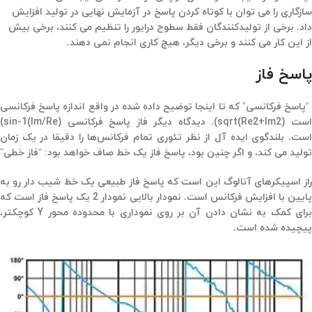
سازگاری را می توان با کوتاه کردن پاسخ در آزمایش نهایی در تولید افزایش
داد. برخی از تولیدکنندگان فقط سطوح درایور را تنظیم می کنند‌، برخی بیش
از این کار می کنند و برخی دیگر، هیچ کاری انجام نمی دهند.
پاسخ فاز
“پاسخ فرکانسی” که تا اینجا توضیح داده شده در واقع اندازه پاسخ فرکانسی
است sqrt(Re2+Im2)). دیدگاه دیگر فاز پاسخ فرکانسی sin-1(Im/Re))
است. بلندگوی ایده آل از نظر تئوری تمام فرکانس‌ها را دقیقا در یک زمان
تولید می کند،‌ و اگر چنین بود،‌ پاسخ فاز یک خط صاف خواهد بود: “فاز خطی”
راز اسپیکرهای آنالوگ این است که پاسخ فاز طبیعی یک خط شیب دار رو به
پایین با افزایش فرکانس است. نمودار بالایی نمودار 2 یک پاسخ فاز است که
برای کمک به نشان دادن آن بر روی نموداری با محدوده محور Y کوچکتر،‌
پیچیده شده است.