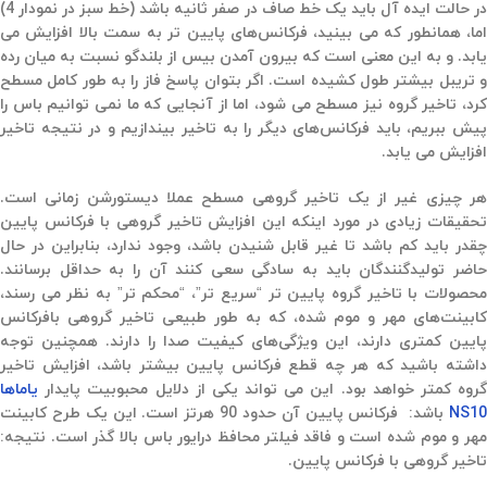
در حالت ایده آل باید یک خط صاف در صفر ثانیه باشد (خط سبز در نمودار 4)
اما،‌ همانطور که می بینید،‌ فرکانس‌های پایین تر به سمت بالا افزایش می
یابد. و به این معنی است که بیرون آمدن بیس از بلندگو نسبت به میان رده
و تریبل بیشتر طول کشیده است. اگر بتوان پاسخ فاز را به طور کامل مسطح
کرد، تاخیر گروه نیز مسطح می شود، اما از آنجایی که ما نمی توانیم باس را
پیش ببریم، باید فرکانس‌های دیگر را به تاخیر بیندازیم و در نتیجه تاخیر
افزایش می یابد.
هر چیزی غیر از یک تاخیر گروهی مسطح عملا دیستورشن زمانی است.
تحقیقات زیادی در مورد اینکه این افزایش تاخیر گروهی با فرکانس پایین
چقدر باید کم باشد تا غیر قابل شنیدن باشد‌، وجود ندارد،‌ بنابراین در حال
حاضر تولیدگنندگان باید به سادگی سعی کنند آن را به حداقل برسانند.
محصولات با تاخیر گروه پایین تر “سریع تر”، “محکم تر” به نظر می رسند،‌
کابینت‌های مهر و موم شده، که به طور طبیعی تاخیر گروهی بافرکانس
پایین کمتری دارند،‌ این ویژگی‌های کیفیت صدا را دارند. همچنین توجه
داشته باشید که هر چه قطع فرکانس پایین بیشتر باشد،‌ افزایش تاخیر
گروه کمتر خواهد بود. این می تواند یکی از دلایل محبوبیت پایدار
یاماها
NS1
باشد: فرکانس پایین آن حدود 90 هرتز است. این یک طرح کابینت
مهر و موم شده است و فاقد فیلتر محافظ درایور باس بالا گذر است. نتیجه:
تاخیر گروهی با فرکانس پایین.