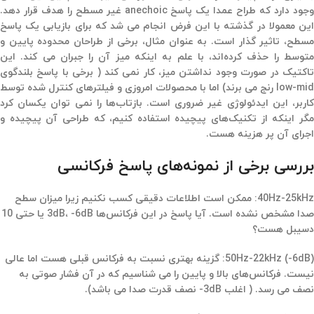
وجود دارد که طراح عمدا یک پاسخ anechoic غیر مسطح را هدف قرار دهد.
این معمولا در گذشته با این فرض انجام می شد که برای بازیابی یک پاسخ
مسطح، تاثیر گذار است. به عنوان مثال، برخی از طراحان محدوده پایین و
متوسط را حذف کرده‌اند، با علم به اینکه میز آن را جبران می کند. این
تاکتیک در صورت وجود نداشتن میز، کار نمی کند ( برخی با پاسخ بلندگوی
low-mid رنج می برند) اما با محصولات امروزی و فیلترهای کنترل شده توسط
کاربر، این ایدئولوژی غیر ضروری است. بازتاب‌ها را نمی توان یکسان کرد
مگر اینکه از تکنیک‌های پیچیده استفاده کنیم، که طراحی آن پیچیده و
اجرای آن پر هزینه هست.
بررسی برخی از نمونه‌های پاسخ فرکانسی
40Hz-25kHz:
ممکن است اطلاعات دقیقی کسب نکنیم زیرا میزان سطح
صدا مشخص نشده است. آیا پاسخ در این فرکانس‌ها 3dB، -6dB یا حتی 10
دسیبل هست؟
50Hz-22kHz (-6dB):
گزینه بهتری نسبت به فرکانس قبلی هست اما عالی
نیست. فرکانس‌های بالا و پایین را می شناسیم که در آن فشار صوتی به
نصف می رسد. ( اغلب 3dB- نصف قدرت صدا می باشد).