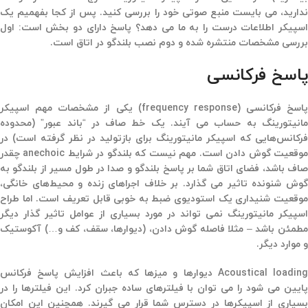
ندارید، می بایست منبع صوتی خود را بررسی کنید. پس از کجا بفهمیم یک
اسپیکر اطلاعات درست را به ما می دهد؟ پاسخ دارای دو بخش است: اول
بررسی مشخصات منتشره شده و دوم نصب بلندگو در اتاق است.
پاسخ فرکانسی
پاسخ فرکانسی (frequency response) یکی از مشخصات مهم اسپیکر
مانیتورینگ به حساب می آیند. یک خط صاف در “باند عبور” (محدوده
فرکانس‌هایی که اسپیکر مانیتورینگ برای بازتولید در نظر گرفته است) در
موقعیت گوش دادن است. مهم نیست که بلندگو در شرایط anechoic چقدر
صاف باشد، فضای اتاق شما بر پاسخ بلندگو و صدا در طول مسیر از بلندگو به
گوش شنونده تاثیر می گذارد. بر خلاف اجراهای زنده و محیط‌های خانگی،
موقعیت شنیداری یک استودیوی ضبط به خوبی قابل تعریف است. اما طراح
اسپیکر مانیتورینگ نمی تواند در مورد بسیاری از عوامل تاثیر گذار دیگر
مطمئن باشد – مثلا فاصله گوش دادن، (دیوارها، سقف، کف و…) آکوستیک
و موارد دیگر.
Acoustical loading دیوارها و میزها که باعث افزایش پاسخ فرکانس
پایین می شود را می توان با فیلترهای ساده جبران کرد. این فیلترها را در
بسیاری از اسپیکرها در دسترس شما قرار می گیرند. همچنین این امکان