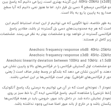
60Hz-20kHz (±2dB):
این گزینه بهتری است، زیرا می دانیم که پاسخ بین
دو فرکانس درسطح 4 دسی بل قرار دارد. اما ما هنوز نمی دانیم که آیا سطح
صدا رو به پایین یا رو به بالا است.
به طور خلاصه، تنها الگویی که می توانیم از این اعداد استنباط کنیم این
است که هر چه محدودیت‌های دسی بل گسترده تر باشد، مقادیر پاسخ
فرکانسی گسترده تر خواهد بود و مشخصات بهتر به نظر می رسند. مشخصات
زیر کامل تر هستند:
Anechoic frequency response ±6dB: 40Hz–25kHz
Anechoic frequency response ±3dB: 45Hz–22kHz
Anechoic linearity deviation between 100Hz and 10kHz: ±1.5dB
دو مشخصات اول گسترش فرکانس را در فرکانس‌های بالا و پایین نشان می
دهند، و آخرین نشان می دهد که بلندگو در وسط چقدر صاف است ( یعنی
دور از فرکانس‌های افراطی). بهتر است فرکانس‌ها بر این اساس باشند.
نمودار 1، نمونه‌ای است که در آن می توانیم به درستی یک پاسخ آنکوئیک
(خط نارنجی) را مشاهده کنیم. پاسخ فرکانسی ایده آل با خط سبز بر روی
نمودار نمایش داده شد. در داخل باند عبور، خروجی باید در همه فرکانس‌ها
یکسان باشد و در خارج از باند عبور اصلا صدایی وجود نداشته باشد.