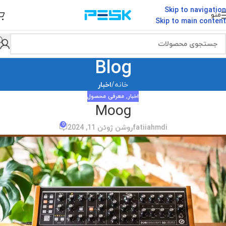
Skip to navigation
منو
Skip to main content
Blog
خانه
/
اخبار
اخبار
,
معرفی محصول
Moog
0
fatiiahmdi
روشن ژوئن 11, 2024