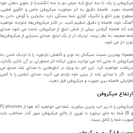
میکروفن را یک تا سه اینچ (به عرض دو یا سه انگشت) از جلوی دهان خود
فاصله دهید. فاصله دقیق به اثر مجاورت میکروفن خاص و الگوی قطبی،
سطوح نویز اتاق و تکنیک آوازی شما بستگی دارد، بنابراین با گوش دادن به
آهنگ خود، فاصله را دقیق تنظیم کنید. در اکثر میکروفن‌ها، متوجه خواهید
شد که فاصله گرفتن بیش از شش اینچ از میکروفن باعث می شود صدای
شما ضعیف به نظر برسد. نزدیک تر از یک اینچ، صدای بسیاری از میکروفن‌ها
نویز دار می شود.
معمولا بهترین نسبت سیگنال به نویز و کاهش بازخورد، را با نزدیک شدن به
میکروفن تا جایی که می توانید بدون اینکه اثر مجاورتی بر آن تاثیر بگذارد،
دریافت خواهید کرد. این امر به ویژه در اتاق‌هایی با صدای بلند صدق می
کند. اگر با صدای بلند از بینی خود بازدم می کنید، صدای تنفس را با کمی
افزایش فاصله بین صورت و میکروفن قرار دهید.
ارتفاع میکروفن
میکروفن را تا زیر لب پایین بیاورید. شما می خواهید که هوا از plosives (P
و B) شما به جای برخورد با توری، از بالای میکروفن عبور کند. مخاطب باید
صورت شما را کامل ببیند.
جهت قرارگیری میکروفن