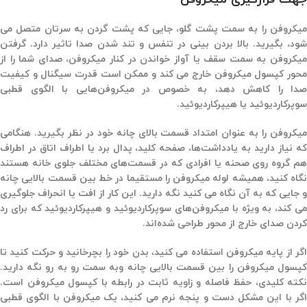
میکروفن را به سمت پشت گلو، جایی که پشت گردن به سرتان متصل می
شود، بگیرید. بالا بردن بینی در تنفس و تند شدن صدا تاثیر دارد. گرفتن
میکروفن به سمت سقف یا آواز خواندن در کنار میکروفن، صدای شما را از
محور کپسول میکروفن خارج می کند و ممکن است قدرت سیگنال و کیفیت
صدا را کاهش دهد، به خصوص در میکروفن‌هایی با الگوی قطبی
سوپرکاردیوئید یا هیپرکاردیوئید.
میکروفن را به عنوان امتداد قسمت بالای چانه خود در نظر بگیرید. هنگامی
که نیاز دارید به یادداشت‌ها، صفحه کلید، پدال برد یا اطراف اتاق در اطراف
هم گروه روی صحنه یا افرادی که در قسمت‌های مختلف جلوی خانه هستند
نگاه کنید، همیشه لوله میکروفن را مستقیما در خط بین قسمت بالایی چانه
و جایی که به آن نگاه می کنید نگه دارید. این کار از افت یا انحراف جلوگیری
می کند، به ویژه با میکروفن‌های سوپرکاردیوئید و هیپرکاردیوئید که برای رد
کردن صدای خارج از محور طراحی شده‌اند.
اگر از پایه میکروفن استفاده می کنید، بدن خود را بچرخانید و حرکت کنید تا
کپسول میکروفن را بین قسمت بالایی چانه وبه سمت رو به رو نگه دارید.
نکته کلیدی، حفظ فاصله و زاویه ثابت در رابطه با کپسول میکروفن است.
اگر با این مشکل دست و پنجه نرم می کنید، یک میکروفن با الگوی قطبی