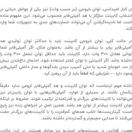
ر کنار امپدانس،
توان خروجی
(بر حسب وات) نیز یکی از عوامل حیاتی در
انتخاب کابینت سازگار با هد آمپلی‌فایر محسوب می‌شود. این مفهوم ساده
است اما نادیده‌گرفتن آن می‌تواند خسارت‌های جدی به تجهیزات شما وارد
کند.
ر حالت کلی،
توان خروجی کابینت باید با حداکثر توان تولیدی هد
مپلی‌فایر برابر یا بیشتر از آن باشد
. به‌عنوان مثال، اگر آمپلی‌فایر شما
توانی معادل ۳۰۰ وات دارد، کابینت باید حداقل توان تحمل ۳۰۰ وات را
اشته باشد. اگر کابینتی با توان کمتر استفاده شود، احتمال
داغ‌شدن بیش
از حد، اعوجاج شدید یا حتی آسیب دیدن بلندگوها و مدار داخلی آمپلی‌فایر
وجود دارد — شرایطی که قطعاً باید از آن پرهیز کرد.
کته مهم اینجاست که توان کابینت و هد آمپلی‌فایر
لزومی ندارد دقیقاً
کسان باشند
. در بسیاری از موارد، آمپلی‌فایرهایی با توان پایین‌تر نیز
ی‌توانند با کابینت‌های بزرگ‌تر و قدرتمندتر ترکیب شوند،
مشروط بر اینکه
وان کابینت بیشتر از توان هد باشد
. همین اصل در اجراهای زنده نیز رایج
است؛ گیتاریست‌ها اغلب هدهای کم‌قدرت را با کابینت‌های بزرگ‌تر جفت
می‌کنند تا صدایی حجیم‌تر و گسترده‌تر داشته باشند.
مین قوانین در سیستم‌های
استریو
نیز صادق هستند. در این حالت،