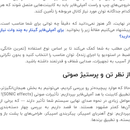
خروجی‌های چپ و راست آمپلی‌فایر باید به کابینت‌هایی متصل شوند که هر
کدام جداگانه توان مورد نیاز کانال مربوطه را تأمین کنند.
در نهایت، اگر هنوز نمی‌دانید که دقیقاً چه توانی برای شما مناسب است،
پیشنهاد می‌کنیم مقالهٔ زیر را بخوانید:
برای آمپلی‌فایر گیتار به چند وات نیاز
دارید؟
این مطلب به شما کمک می‌کند تا بر اساس نوع استفاده‌ (تمرین خانگی،
ضبط در استودیو یا اجرای زنده)، توان مناسب را انتخاب کنید و بدون نگرانی
از آسیب به تجهیزات، صدایی شفاف و قدرتمند داشته باشید.
از نظر تن و پرستیژ صوتی
حالا که موارد پیچیده‌تر رو بررسی کردیم، می‌تونیم به بخش هیجان‌انگیزتر،
تطبیق کابینت با هد آمپلی‌فایر بپردازیم:
تأثیرات صوتی
(SONIC effects)
!
عوامل زیادی در نحوه صدای نهایی سیستم شما تأثیر دارند — که برخی از
آن‌ها کمتر مشهود هستند. ما قصد داریم به بررسی چهار دسته‌بندی
پردازیم:
نوع آهنربای اسپیکر، پیکربندی
اسپیکر، طراحی‌های با پشت باز و
بسته، و تطبیق برندها
.