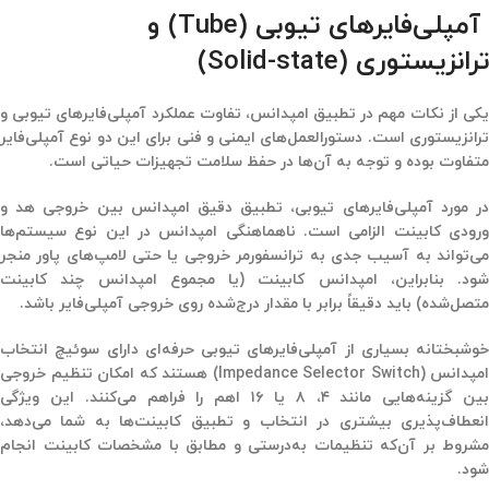
آمپلی‌فایرهای تیوبی
(Tube)
و
ترانزیستوری
(Solid-state)
کی از نکات مهم در تطبیق امپدانس، تفاوت عملکرد آمپلی‌فایرهای
تیوبی
و
ترانزیستوری
است. دستورالعمل‌های ایمنی و فنی برای این دو نوع آمپلی‌فایر
متفاوت بوده و توجه به آن‌ها در حفظ سلامت تجهیزات حیاتی است.
ر مورد
آمپلی‌فایرهای تیوبی
، تطبیق دقیق امپدانس بین خروجی هد و
ورودی کابینت الزامی است. ناهماهنگی امپدانس در این نوع سیستم‌ها
می‌تواند به آسیب جدی به ترانسفورمر خروجی یا حتی لامپ‌های پاور منجر
شود. بنابراین، امپدانس کابینت (یا مجموع امپدانس چند کابینت
متصل‌شده) باید
دقیقاً برابر با مقدار درج‌شده روی خروجی آمپلی‌فایر
باشد.
خوشبختانه بسیاری از آمپلی‌فایرهای تیوبی حرفه‌ای دارای
سوئیچ انتخاب
امپدانس
(Impedance Selector Switch) هستند که امکان تنظیم خروجی
بین گزینه‌هایی مانند ۴، ۸ یا ۱۶ اهم را فراهم می‌کنند. این ویژگی
انعطاف‌پذیری بیشتری در انتخاب و تطبیق کابینت‌ها به شما می‌دهد،
مشروط بر آن‌که تنظیمات به‌درستی و مطابق با مشخصات کابینت انجام
شود.