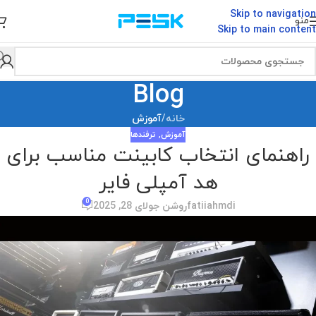
Skip to navigation
منو
Skip to main content
Blog
خانه
/
آموزش
آموزش
,
ترفندها
راهنمای انتخاب کابینت مناسب برای
هد آمپلی فایر
0
fatiiahmdi
روشن جولای 28, 2025