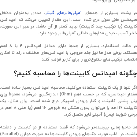
“بار الکتریکی” روبرو شود.
ر پشت بسیاری از هدهای
آمپلی‌فایرهای گیتار
، عددی به‌عنوان
حداقل
مپدانس قابل قبول
درج شده است. این مقدار تعیین می‌کند که امپدانس
کابینت (یا ترکیب چند کابینت) نباید کمتر از آن باشد. در غیر این صورت،
خطر آسیب دیدن مدارهای داخلی آمپلی‌فایر وجود دارد.
در حالت استاندارد، بسیاری از هدها دارای حداقل امپدانس ۴ یا ۸ اهم
هستند. برخی مدل‌ها نیز چند خروجی با امپدانس‌های مختلف دارند تا امکان
انتخاب ترکیب‌های متنوع‌تری را برای کاربر فراهم کنند.
چگونه امپدانس کابینت‌ها را محاسبه کنیم؟
اگر تنها از یک کابینت استفاده می‌کنید، محاسبه امپدانس بسیار ساده است.
مقدار امپدانس، که بر حسب اهم (Ohm) اندازه‌گیری می‌شود، معمولاً روی
پنل پشتی کابینت و کنار ورودی اسپیکر درج شده است. برای مثال، یک
کابینت ۱۶ اهم را می‌توان بدون مشکل به خروجی ۱۶ اهم (یا حتی ۸ اهم در
برخی شرایط ایمن) آمپلی‌فایر متصل کرد.
ما ماجرا زمانی پیچیده‌تر می‌شود که قصد استفاده از
دو کابینت
را داشته
باشید. در اغلب موارد، جک‌های ورودی کابینت‌ها به صورت
موازی (Parallel)