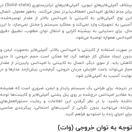
رخلاف آمپلی‌فایرهای تیوبی،
آمپلی‌فایرهای ترانزیستوری
(Solid-state) در
برابر عدم تطابق امپدانس انعطاف‌پذیرتر عمل می‌کنند. به‌طور معمول، اتصال
ین نوع آمپلی‌فایر به کابینتی با
امپدانس بالاتر از مقدار توصیه‌شده
،
آسیبی به تجهیزات وارد نمی‌کند و عملکرد سیستم را مختل نمی‌سازد. با این
ال، برای دستیابی به
بیشینه کارایی و انتقال توان مطلوب
، تطبیق دقیق
امپدانس همواره توصیه می‌شود.
در صورت استفاده از کابینتی با امپدانس بالاتر، آمپلی‌فایر به‌صورت ایمن و
بدون ایجاد مشکل کار خواهد کرد، اما ممکن است حجم خروجی تا حدی
کاهش یابد. از سوی دیگر، اتصال به کابینتی با امپدانس پایین‌تر از مقدار
جاز می‌تواند باعث
افزایش جریان خروجی، گرم‌شدن بیش‌ازحد مدارها
و در
نهایت
آسیب به آمپلی‌فایر
شود.
در نتیجه، برای طراحی یک سیستم پایدار و ایمن، ضروری است که همیشه
ه
مقادیر امپدانس درج‌شده بر روی پنل پشتی آمپلی‌فایر و کابینت‌ها
توجه
داشته باشید. با در نظر گرفتن این اطلاعات و رعایت دستورالعمل‌های
سازنده، می‌توانید بدون نگرانی از آسیب‌های احتمالی، پیکربندی مناسبی
برای اجرای زنده یا استودیو فراهم کنید.
توجه به توان خروجی (وات)