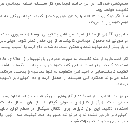
یم‌کشی شده‌اند. در این حالت، امپدانس کل سیستم
نصف امپدانس هر
کابینت
خواهد بود.
مثلاً اگر دو کابینت ۱۶ اهم را به طور موازی متصل کنید، امپدانس کلی به ۸
اهم کاهش پیدا می‌کند.
نابراین، آگاهی از
حداقل امپدانس قابل پشتیبانی توسط هد
ضروری است.
در صورتی که مجموع امپدانس کابینت‌ها از این مقدار کمتر شود، آمپلی‌فایر
با بار بیش‌ازحد مواجه شده و ممکن است به شدت داغ کرده یا آسیب ببیند.
اگر قصد دارید از
چند کابینت به صورت هم‌زمان یا زنجیره‌ای (Daisy Chain)
استفاده کنید، بهتر است تمامی کابینت‌ها دارای امپدانس یکسان باشند.
ترکیب کابینت‌هایی با امپدانس متفاوت نه تنها محاسبه را پیچیده می‌کند،
بلکه می‌تواند عملکرد کلی سیستم را مختل کرده و به آمپلی‌فایر آسیب
برساند.
ر نهایت، اطمینان از استفاده از
کابل‌های اسپیکر مناسب و استاندارد
بسیار
یاتی است.
هرگز از کابل‌های معمولی گیتار یا ساز برای اتصال کابینت
ستفاده نکنید
. این نوع کابل‌ها برای انتقال سیگنال در سطح توان بالای
آمپلی‌فایر طراحی نشده‌اند و می‌توانند منجر به افت کیفیت صدا، نویز، یا
حتی خرابی جدی در تجهیزات شوند.