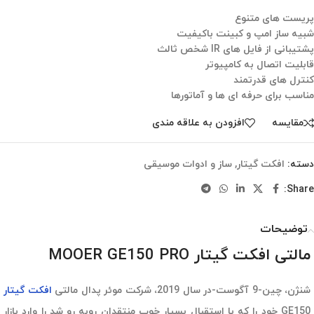
پریست های متنوع
شبیه ساز امپ و کبینت باکیفیت
پشتیبانی از فایل های IR شخص ثالث
قابلیت اتصال به کامپیوتر
کنترل های قدرتمند
مناسب برای حرفه ای ها و آماتورها
مقایسه
افزودن به علاقه مندی
دسته:
افکت گیتار
,
ساز و ادوات موسیقی
Share:
توضیحات
مالتی افکت گیتار MOOER GE150 PRO
شنژن، چین-9 آگوست-در سال 2019، شرکت موئر پدال مالتی
افکت گیتار
GE150 خود را که با استقبال بسیار خوب منتقدان روبه رو شد را وارد بازار