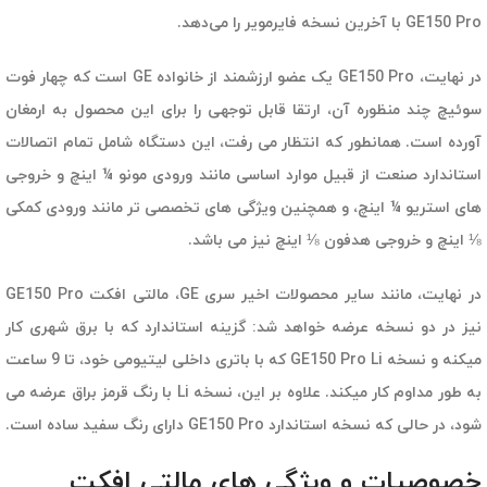
GE150 Pro با آخرین نسخه فایرمویر را می‌دهد.
در نهایت، GE150 Pro یک عضو ارزشمند از خانواده GE است که چهار فوت
سوئیچ چند منظوره آن، ارتقا قابل توجهی را برای این محصول به ارمغان
آورده است. همانطور که انتظار می رفت، این دستگاه شامل تمام اتصالات
استاندارد صنعت از قبیل موارد اساسی مانند ورودی مونو ¼ اینچ و خروجی
های استریو ¼ اینچ، و همچنین ویژگی های تخصصی تر مانند ورودی کمکی
⅛ اینچ و خروجی هدفون ⅛ اینچ نیز می باشد.
در نهایت، مانند سایر محصولات اخیر سری GE، مالتی افکت GE150 Pro
نیز در دو نسخه عرضه خواهد شد: گزینه استاندارد که با برق شهری کار
میکنه و نسخه GE150 Pro Li که با باتری داخلی لیتیومی خود، تا 9 ساعت
به طور مداوم کار میکند. علاوه بر این، نسخه Li با رنگ قرمز براق عرضه می
شود، در حالی که نسخه استاندارد GE150 Pro دارای رنگ سفید ساده است.
خصوصیات و ویژگی های مالتی افکت