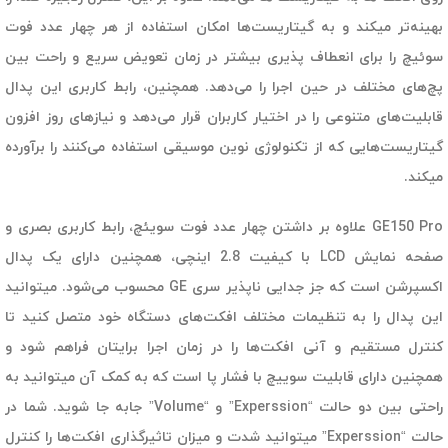
بهینه‌تر میکند و به گیتاریست‌ها امکان استفاده از هر چهار عدد فوت
سوئیچ را برای انعطاف پذیری بیشتر در زمان تعویض سریع و راحت بین
پچ‌های مختلف در حین اجرا را می‌دهد. همچنین، رابط کاربری این پدال
قابلیت‌های متنوعی را در اختیار کاربران قرار می‌دهد و نیازهای روز افزون
گیتاریست‌هایی که از تکنولوژی نوین موسیقی استفاده می‌کنند را برآورده
میکند.
GE150 Pro علاوه بر داشتن چهار عدد فوت سویئچ، رابط کاربری بصری و
صفحه نمایش LCD با کیفیت 2.8 اینچی، همچنین دارای یک پدال
اکسپرشن است که جز جدایی ناپذیر سری GE محسوب می‌شود. میتوانید
این پدال را به تنظیمات مختلف افکت‌های دستگاه خود متصل کنید تا
کنترل مستقیم و آنی افکت‌ها را در زمان اجرا برایتان فراهم شود و
همچنین دارای قابلیت سوییچ با فشار پا است که به کمک آن میتوانید به
راحتی بین دو حالت “Experssion” و “Volume” جابه جا شوید. شما در
حالت “Experssion” میتوانید شدت و میزان تاثیرگذاری افکت‌ها را کنترل