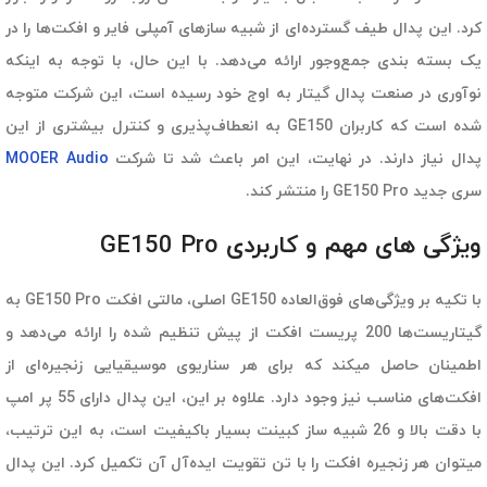
کرد. این پدال طیف گسترده‌ای از شبیه سازهای آمپلی فایر و افکت‌ها را در
یک بسته بندی جمع‌وجور ارائه می‌دهد. با این حال، با توجه به اینکه
نوآوری در صنعت پدال گیتار به اوج خود رسیده است، این شرکت متوجه
شده است که کاربران GE150 به انعطاف‌پذیری و کنترل بیشتری از این
پدال نیاز دارند. در نهایت، این امر باعث شد تا شرکت
MOOER Audio
سری جدید GE150 Pro را منتشر کند.
ویژگی های مهم و کاربردی GE150 Pro
با تکیه بر ویژگی‌های فوق‌العاده GE150 اصلی، مالتی افکت GE150 Pro به
گیتاریست‌ها 200 پریست افکت از پیش تنظیم شده را ارائه می‌دهد و
اطمینان حاصل میکند که برای هر سناریوی موسیقیایی زنجیره‌ای از
افکت‌های مناسب نیز وجود دارد. علاوه بر این، این پدال دارای 55 پر امپ
با دقت بالا و 26 شبیه ساز کبینت بسیار باکیفیت است، به این ترتیب،
میتوان هر زنجیره افکت را با تن تقویت ایده‌آل آن تکمیل کرد. این پدال