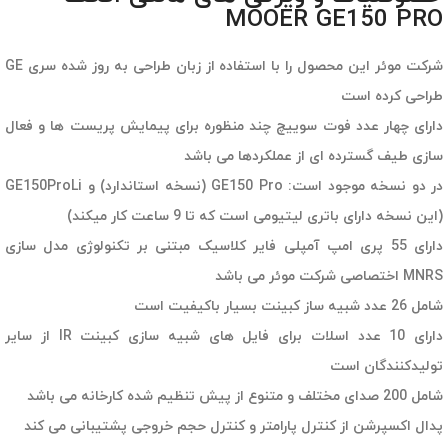
MOOER GE150 PRO
شرکت موئر این محصول را با استفاده از زبان طراحی به روز شده سری GE
طراحی کرده است
دارای چهار عدد فوت سوییچ چند منظوره برای پیمایش پریست ها و فعال
سازی طیف گسترده ای از عملکردها می باشد
در دو نسخه موجود است: GE150 Pro (نسخه استاندارد) و GE150ProLi
(این نسخه دارای باتری لیتیومی است که تا 9 ساعت کار میکند)
دارای 55 پری امپ آمپلی فایر کلاسیک مبتنی بر تکنولوژی مدل سازی
MNRS اختصاصی شرکت موئر می باشد
شامل 26 عدد شبیه ساز کبینت بسیار باکیفیت است
دارای 10 عدد اسلات برای فایل های شبیه سازی کبینت IR از سایر
تولیدکنندگان است
شامل 200 صدای مختلف و متنوع از پیش تنظیم شده کارخانه می باشد
پدال اکسپرشن از کنترل پارامتر و کنترل حجم خروجی پشتیبانی می کند