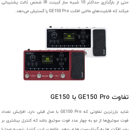
حتی از بارگذاری حداکثر 10 شبیه ساز کبینت IR شخص ثالث پشتیبانی
میکند که قابلیت‌های مالتی افکت GE150 Pro را گسترش می‌دهد.
تفاوت GE150 Pro با GE150
شاید بارزترین تفاوتی که GE150 Pro با مدل قبلی دارد، افزایش تعداد
فوت سوئیچ‌ها از دو به چهار عدد فوت سوئیچ باشد که کنترل بیشتری بر
روی افکت ها به گیتاریست ها می‌دهد. علاوه بر این، کنترل زنجیره صدا را