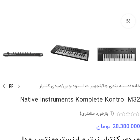
بزرگنمایی تصویر
خانه
/
دسته بندی ها
/
تجهیزات استودیویی
/
میدی کنترلر
Native Instruments Komplete Kontrol M32
(
1
بازخورد مشتری)
28.380.000
تومان
میدی کنترلر نیتیو اینسترومنتس مدل