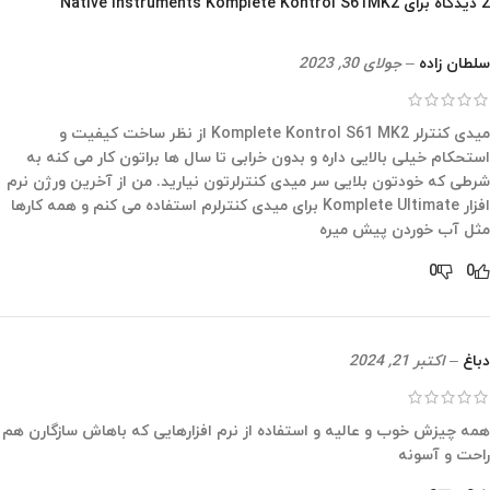
2 دیدگاه برای
Native Instruments Komplete Kontrol S61MK2
سلطان زاده
–
جولای 30, 2023
میدی کنترلر Komplete Kontrol S61 MK2 از نظر ساخت کیفیت و
استحکام خیلی بالایی داره و بدون خرابی تا سال ها براتون کار می کنه به
شرطی که خودتون بلایی سر میدی کنترلرتون نیارید. من از آخرین ورژن نرم
افزار Komplete Ultimate برای میدی کنترلرم استفاده می کنم و همه کارها
مثل آب خوردن پیش میره
0
0
دباغ
–
اکتبر 21, 2024
همه چیزش خوب و عالیه و استفاده از نرم افزارهایی که باهاش سازگارن هم
راحت و آسونه