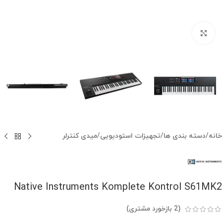
بزرگنمایی تصویر
خانه
/
دسته بندی ها
/
تجهیزات استودیویی
/
میدی کنترلر
Native Instruments Komplete Kontrol S61MK2
(
2
بازخورد مشتری)