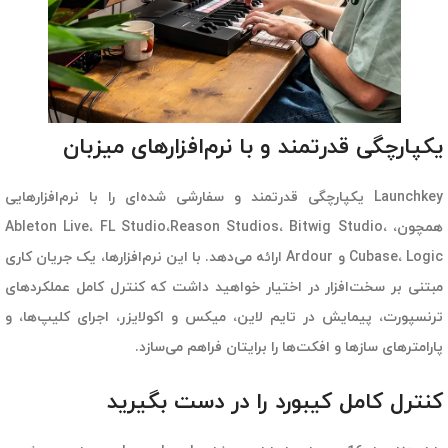
یکپارچگی قدرتمند و با نرم‌افزارهای میزبان
Launchkey یکپارچگی قدرتمند و سفارشی شده‌ای را با نرم‌افزارهایی
همچون، Ableton Live، FL Studio،Reason Studios، Bitwig Studio،
Cubase، Logic و Ardour ارائه می‌دهد. با این نرم‌افزارها، یک جریان کاری
مبتنی بر سخت‌افزار در اختیار خواهید داشت که کنترل کامل عملکردهای
ترنسپورت، پیمایش در تایم لاین، میکس و اکولایزر، اجرای کلیپ‌ها، و
پارامترهای سازها و افکت‌ها را برایتان فراهم می‌سازد.
کنترل کامل کیبورد را در دست بگیرید