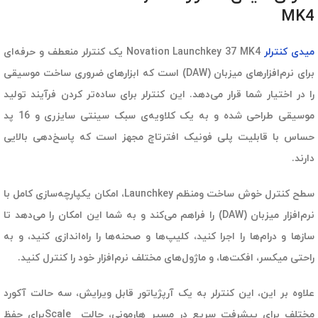
MK4
میدی کنترلر
Novation Launchkey 37 MK4 یک کنترلر منعطف و حرفه‌ای
برای نرم‌افزارهای میزبان (DAW) است که ابزارهای ضروری ساخت موسیقی
را در اختیار شما قرار می‌دهد. این کنترلر برای ساده‌تر کردن فرآیند تولید
موسیقی طراحی شده و به یک کلاویه‌ی سبک سینتی سایزری و 16 پد
حساس با قابلیت پلی فونیک افترتاچ مجهز است که پاسخ‌دهی بالایی
دارند.
سطح کنترل خوش ساخت ومنظم Launchkey، امکان یکپارچه‌سازی کامل با
نرم‌افزار میزبان (DAW) را فراهم می‌کند و به شما این امکان را می‌دهد تا
سازها و درام‌ها را اجرا کنید، کلیپ‌ها و صحنه‌ها را راه‌اندازی کنید، و به
راحتی میکسر، افکت‌ها، و ماژول‌های مختلف نرم‌افزار خود را کنترل کنید.
علاوه بر این، این کنترلر به یک آرپژیاتور قابل ویرایش، سه حالت آکورد
مختلف برای پیشرفت سریع در مسیر هارمونی، حالت Scaleبرای حفظ