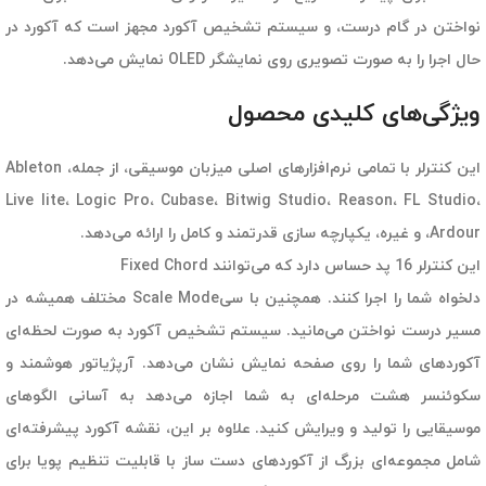
نواختن در گام درست، و سیستم تشخیص آکورد مجهز است که آکورد در
حال اجرا را به صورت تصویری روی نمایشگر OLED نمایش می‌دهد.
ویژگی‌های کلیدی محصول
این کنترلر با تمامی نرم‌افزارهای اصلی میزبان موسیقی، از جمله، Ableton
Live lite، Logic Pro، Cubase، Bitwig Studio، Reason، FL Studio،
Ardour، و غیره، یکپارچه سازی قدرتمند و کامل را ارائه می‌دهد.
این کنترلر 16 پد حساس دارد که می‌توانند Fixed Chord
دلخواه شما را اجرا کنند. همچنین با سیScale Mode مختلف همیشه در
مسیر درست نواختن می‌مانید. سیستم تشخیص آکورد به صورت لحظه‌‎ای
آکوردهای شما را روی صفحه نمایش نشان می‌دهد. آرپژیاتور هوشمند و
سکوئنسر هشت مرحله‌ای به شما اجازه می‌دهد به آسانی الگوهای
موسیقایی را تولید و ویرایش کنید. علاوه بر این، نقشه آکورد پیشرفته‌ای
شامل مجموعه‌ای بزرگ از آکوردهای دست ساز با قابلیت تنظیم پویا برای