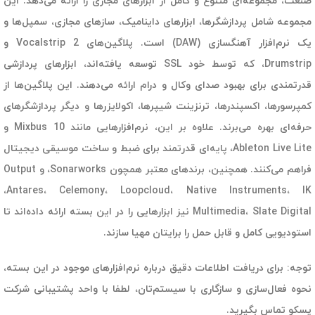
صنعت، مجموعه‌ای متنوع و کامل از ابزارهای مجازی را ارائه می‌دهد. این
مجموعه شامل پردازشگرها، ابزارهای داینامیک، سازهای مجازی، سمپل‌ها و
یک نرم‌افزار آهنگسازی (DAW) است. پلاگین‌های Vocalstrip 2 و
Drumstrip، که توسط خود SSL توسعه یافته‌اند، ابزارهای پردازشی
قدرتمندی برای بهبود صدای وکال و درام ارائه می‌دهند. این پلاگین‌ها از
کمپرسورها، اکسپندرها، ترنزینت شیپرها، اکولایزرها و دیگر پردازشگرهای
حرفه‌ای بهره می‌برند. علاوه بر این، نرم‌افزارهایی مانند Mixbus 10 و
Ableton Live Lite، پایه‌ای قدرتمند برای ضبط و ساخت موسیقی دیجیتال
فراهم می‌کنند. همچنین، برندهای معتبر همچون Sonarworks، و Output
،Antares، Celemony، Loopcloud، Native Instruments، IK
Multimedia، Slate Digital نیز ابزارهایی را در این بسته ارائه داده‌اند تا
استودیویی کامل و قابل حمل را برایتان مهیا سازند.
توجه:
برای دریافت اطلاعات دقیق درباره نرم‌افزارهای موجود در این بسته،
نحوه فعال‌سازی و سازگاری با سیستم‌تان، لطفا با واحد پشتیبانی شرکت
پسکو تماس بگیرید.