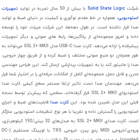
شرکت
Solid State Logic
با بیش از 50 سال تجربه در تولید
تجهیزات
استودیویی
، همواره در خط مقدم نوآوری و کیفیت در دنیای ضبط و تولید
صدا قرار داشته است. در طول دهه‌ها، این شرکت میراث خود را توسعه
داده و امروز مجموعه‌ای از پلاگین‌ها، رابط های صوتی و دیگر تجهیزات
پیشرفته را ارائه می‌دهد. کارت صدا USB-C مدل SSL 2+ MKII می‌تواند به
طور همزمان دو منبع صوتی مختلف را ضبط کرده و از طریق چهار خروجی،
صدا را مانیتور کند یا به تجهیزات پردازشی ارسال کند. این طراحی مهندسی
مدرن و قابل حمل، مجموعه‌ای کامل از امکانات حرفه‌ای را در اختیار شما قرار
می‌دهد. مهندسان صدا تحت تاثیر ارتقا مستمر سطح کیفی کارت صدا
استودیوای SSL 2+ MKII قرار گرفته‌اند، سطحی که پیش‌تر توسط نسخه
قبلی این مدل تعیین شده بود. این
کارت صدا
قابلیت‌های ضبط و اجرای
استودیویی را گسترش داده و تقریبا با هر نوع تنظیمات استودیویی سازگار
است. کارت صدای SSL 2+ MKII به مبدل‌های 32 بیتی/192 کیلوهرتزی،
ورودی/خروجی MIDI پنج پین، خروجی TRS با لوپینگ مستقیم (DC-
coupled)، و ورودی‌های اینسترومنت DI با قابلیت تشخیص خودکار مجهز