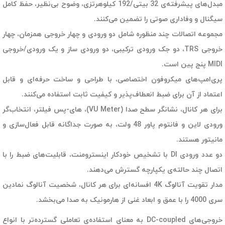
مبدل‌های پیشرفته‌ی 32 بیتی/192 کیلوهرتزی، وضوح بی‌نظیر، حفظ کامل
سیگنال و وفاداری صوتی را تضمین می‌کنند.
مجموعه اتصالات چند منظوره شامل دو ورودی و چهار خروجی همزمان، چهار
خروجی TRS، دو جک ورودی ترکیبی، دو ورودی ساز و یک ورودی/خروجی
MIDI پنج پین است.
پری‌امپ‌های میکروفون اختصاصی، با طراحی و ساخت حرفه‌ای و قابل
اعتماد از آن برای ضبط انعطاف‌پذیر و کیفیت ثابت استفاده می‌کنند.
برای هر کانال، نشانگر سطح صدا (VU Meter)، های-پس فیلتر، انتخاب‌گر
ورودی لاین و فانتوم پاور 48 ولت، به صورت جداگانه قابل فعال‌سازی و
مانیتور هستند.
دو عدد ورودی DI با تشخیص خودکار اینسترومنت، قابلیت‌های ضبط را با
اتصال چند حالته‌ی یکپارچه گسترش می‌دهند.
مدار تقویت آنالوگ 4K افسانه‌ای برای هر کانال، شخصیت آنالوگ نمادین
سری 4000 را با عمق و ابعاد غنی از هارمونیک به صدا می‌بخشد.
خروجی‌های DC-coupled به معنای استفاده‌ی تعاملی گسترده‌تر با انواع