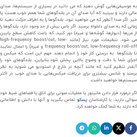
به موسیقی‌هایی گوش دهید که می دانید در بسیاری از سیستم‌ها، صدای
عالی دارند و ببینید که آیا صدای آن در بلندگوهای شما همم خوب هست یا
خیر. اگر صدا آنطور که می خواهید نبود، بلندگوها را به اطراف حرکت دهید تا
زمانی که به صدای دلخواه برسید. اگر باس بیش از حد وجود دارد، بلندگوها را
از مرزها (دیوارها، گوشه‌ها و غیره) دور کنید، که باعث کاهش سطح پایین
می شود. تنظیمات مورد نیاز (مانند high-frequency boost/cut, low-
frequency boost/cut, low-frequency roll-off و غیره) را اعمال نمایید
تا بلندگوها به درستی کار خود را انجام دهند. مهم این است که میکس و
اجرای شما با دقت و وضوح بالایی پخش شود.بنابراین، بلندگوهای خود را
آنقدر تنظیم کنید که مانند آنچه در خارج از استودیو می شنوید به نظر
برسند و شانس بیشتری برای دریافت میکس‌هایی با صدای خوب در اکثر
سیستم‌ها خواهید داشت.
اگر درمورد قرار دادن مانیتور یا عملیات صوتی برای اتاق یا فضاهای ضبط خود
والی دارید، با کارشناسان
پسکو
تماس بگیرید و آنها با دانش و اطلاعاتی
که دارند به شما کمک خواهند کرد.