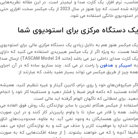
مناسب، نرم افزار، یک کارت صدا و لیمیتر است. در این مقاله نظریه‌هایی
ارائه شده است، که چرا هنوز در سال 2023 از یک میکسر سخت افزاری حتی
در استودیوی خانگی استفاده می شود.
یک دستگاه مرکزی برای استودیوی شما
یک میکسر هنوز هم به دلایل زیادی یک دستگاه مرکزی عالی برای استودیوی
شما هست. به ویژه اگر از یک میکسر هیبریدی استفاده می کنید که دارای
یک کارت صدای داخلی نیز می باشد (مانند TASCAM Model 24) ارسال صدا
ه
اسپیکر
و
هدفون
را راحت تر می کند. چند سناریو ساده که در آن اجرای
همه چیز از طریق میکسر می تواند بسیار مفید باشد، که عبارتند از:
اگر میکروفن‌های خود را روی درام، کابین گیتار و غیره تنظیم کنید، همیشه
آماده هستید که دکمه قرمز ضبط را فشار دهید و مستقیما کار خود را انجام
دهید. برای لحظاتی که ناگهان الهام گرفته اید عالی است.
استفاده از میکسر هنگام تمرین با سایر نوازندگان یک روش فوق العاده می
باشد. همه را قادر می سازد تا با ولوم پایین‌تر کار کنند و در این صورت
مزاحمتی برای همسایگان به وجود نمی آید. به علاوه، محدودیت‌های اتاق
مانند اندازه یا موقعیت کاربر را حذف می کند و به نوازندگان اجازه می دهد
دقیقا آنچه را که می خواهند بشنوند. ( از جمله افکت‌هایی که به صورت