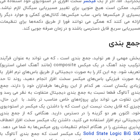
بگذرانید. اما، اگر از یک
میکسر
سخت افزاری در استودیوی خود استفاده می
کنید، ممکن است هیچ منویی برای تغییر مسیریابی سیگنال لازم نباشد.
بسیاری از میکسرها باس، ساب میکس‌ها، کانال‌های کمکی و موارد دیگر را
ارائه می کنند که همگی می توانند فورا از طریق دکمه‌ها برای تنظیمات
مسیریابی سریع قابل دسترسی باشند و در زمان صرفه جویی کند.
جمع بندی
بخش مهمی از هر تولید، جمع بندی است ، که می تواند به عنوان فرآیند
ترکیب چند آهنگ در یک میکس composite (مانند آهنگ اصلی استریو)
تعریف شود. چه این کار را به صورت دیجیتالی از طریق باس‌های نرم افزار یا
به صورت فیزیکی باس‌های میکسر سخت افزار انجام دهید، ‌روند تا حد
زیادی یکسان است. هر کدام از این روش‌ها طرفداران خود را دارند، جمع
بندی آنالوگ قطعا نسبت به جمع بندی دیجیتال متفاوت به نظر می رسد و
این تفاوت می تواند برای پروژه‌های خاص مناسب تر باشد. با این حال،
چیزی که قابل بحث نیست این است که با داشتن یک میکسر در استودیوی
خود،‌ اکنون هر دو گزینه را در دسترس دارید. هنگامی که از جمع بندی
دیجیتالی نرم افزار استفاده می کنید،‌ داشتن یک میکسر سخت افزار انعطاف
پذیری بیشتری را در هنگام انجام تنظیمات روی میکس‌ها به شما می دهد.
Solid State Logic BiG Si
یک میکسر است که جمع بندی آنالوگ با