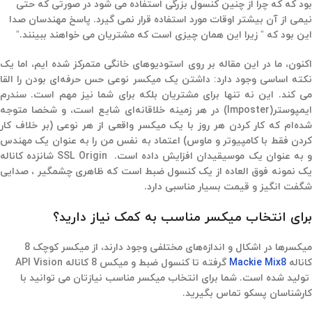
بود که که چرا از چنین کنسول بزرگی استفاده می شود در صورتی که حتی
نیمی از آن بیشتر اوقات مورد استفاده قرار نمی گیرد. پاسخ مهندسان صدا
این بود که ” زیرا این همان چیزی است که مشتریان می خواهند ببینند.”
اکنون، ما در این مقاله بر روی استودیوهای خانگی متمرکز شده ایم، اما یک
نکته اساسی وجود دارد: داشتن یک میکسر نوعی حس حرفه‌ای بودن را القا
می کند. این نه تنها برای مشتریان بلکه برای شما نیز مهم است. سندرم
ایمپوستر(Imposter) در هر زمینه خلاقانه‌ای شایع است، و شخصا متوجه
شده‌ام که کار کردن هر روز با یک میکسر واقعی از هر نوعی (بر خلاف کار
کردن فقط با کامپیوتر و ماوس) اعتماد به نفس من را به عنوان یک مهندس
و به عنوان یک موسیقیدان افزایش داده است. SSL Origin شانزده کاناله
یک نمونه فوق العاده از یک کنسول ضبط است که ظاهری چشمگیر ، صدایی
شگفت انگیز و قیمت بسیار مناسبی دارد.
برای انتخاب میکسر مناسب به کمک نیاز دارید؟
میکسرها در اشکال و اندازه‌های مختلفی وجود دارند، از میکسر کوچک 8
کاناله
Mackie Mix8
گرفته تا کنسول ضبط و میکس 8 کاناله API Vision
تولید شده است. شما برای انتخاب میکسر مناسب نیازتان می توانید با
کارشناسان پسکو تماس بگیرید.