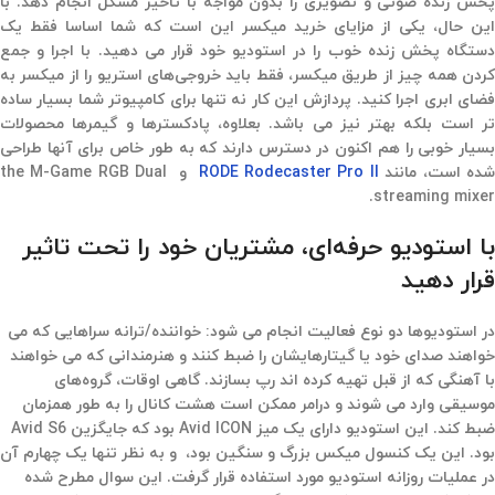
پخش زنده صوتی و تصویری را بدون مواجه با تاخیر مشکل انجام دهد. با
این حال،‌ یکی از مزایای خرید میکسر این است که شما اساسا فقط یک
دستگاه پخش زنده خوب را در استودیو خود قرار می دهید. با اجرا و جمع
کردن همه چیز از طریق میکسر،‌ فقط باید خروجی‌های استریو را از میکسر به
فضای ابری اجرا کنید. پردازش این کار نه تنها برای کامپیوتر شما بسیار ساده
تر است بلکه بهتر نیز می باشد. بعلاوه، پادکسترها و گیمرها محصولات
بسیار خوبی را هم اکنون در دسترس دارند که به طور خاص برای آنها طراحی
ده است، مانند
RODE Rodecaster Pro II
و the M-Game RGB Dual
streaming mixer.
با استودیو حرفه‌ای، مشتریان خود را تحت تاثیر
قرار دهید
در استودیوها دو نوع فعالیت انجام می شود: خواننده/ترانه سراهایی که می
خواهند صدای خود یا گیتارهایشان را ضبط کنند و هنرمندانی که می خواهند
با آهنگی که از قبل تهیه کرده اند رپ بسازند. گاهی اوقات، گروه‌های
موسیقی وارد می شوند و درامر ممکن است هشت کانال را به طور همزمان
ضبط کند. این استودیو دارای یک میز Avid ICON بود که جایگزین Avid S6
بود. این یک کنسول میکس بزرگ و سنگین بود، و به نظر تنها یک چهارم آن
در عملیات روزانه استودیو مورد استفاده قرار گرفت. این سوال مطرح شده