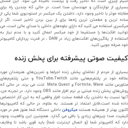
کنیم چیزی است که تاخیر رفت و برگشت نامیده می شود. این مشکل
بسیاری از نوازندگان و مهندسان صدا است. در حالی که چندین راه برای
مقابله موثر با تاخیر وجود دارد،‌ داشتن یک میکسر در استودیوی شما یکی از
ساده ترین و مطمئن ترین راه‌ها برای از بین بردن تاخیر است. اگر از
میکسری استفاده می کنید که دارای جلوه‌های داخلی با صدای عالی است،‌ می
توانید افکت‌ها را مستقیما از خود میکسر اعمال کنید و با عدم نیاز به
استفاده از پلاگین‌های افکت‌های زیاد در DAW ، در قدرت پردازش کامپیوتر
خود صرفه جویی کنید.
کیفیت صوتی پیشرفته برای پخش زنده
بسیاری از مردم از تماشای پخش زنده اجراها و تمرین‌های هنرمندان مورد
علاقه خود در پلتفرم‌هایی مانند YouTube،Twitch و حتی پلتفرم‌های
متاورس مانند Fortnite، Wave و Meta Quest لذت می برند. در حالی که
روش‌های پخش زنده مبتنی بر نرم افزار مانند OBS وجود دارد،‌ در تجربه من،‌
آنها نسبت به داشتن یک قطعه سخت افزار واقعی که به این کار اختصاص
داده شده است،‌قابل اعتماد تر هستند. به علاوه،‌ در حالی که کامپیوترها
اکنون بهتر از همیشه هستند
میکروفن
داخلی دستگاه شما هنوز هم در مورد
کیفیت صدا چیزهای زیادی را باقی می گذارد. همچنین این واقعیت وجود
دارد که کامپیوتر شما (و اتصال اینترنت شما) باید قوی باشد تا وظایف