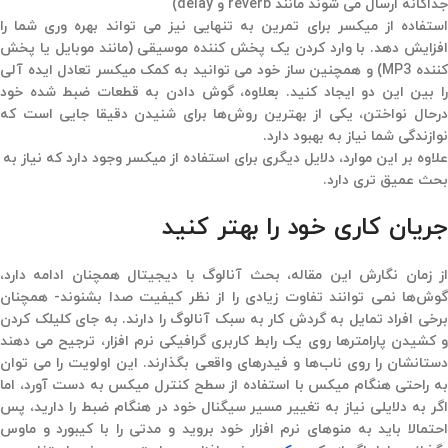
جداگانه ارسال می شوند مانند reverb و delay)
استفاده از میکسر برای تمرین به تنهایی نیز می تواند بهره وری شما را
افزایش دهد. با وارد کردن یک پخش کننده موسیقی (مانند موبایل یا پخش
کننده MP3) و همچنین ساز خود می توانید به کمک میکسر تعادل ایده آلی
را بین این دو ایجاد کنید. بعلاوه، گوش دادن به قطعات ضبط شده خود
درحال نواختن، یکی از بهترین روش‌ها برای شنیدن دقیقا جایی است که
نوازندگی شما نیاز به بهبود دارد.
علاوه بر این موارد، دلایل دیگری برای استفاده از میکسر وجود دارد که نیاز به
بحث عمیق تری دارد.
جریان کاری خود را بهتر کنید
از زمان نگارش این مقاله، بحث آنالوگ با دیجیتال همچنان ادامه دارد،
گوش‌ها نمی توانند تفاوت زیادی را از نظر کیفیت صدا بشنوند- همچنان
برخی افراد تمایل به گردش کار به سبک آنالوگ را دارند. به جای کلیلک کردن
و کشیدن پارامترها روی یک رابط کاربری گرافیکی نرم افزار، ترجیح می دهند
دستانشان را روی ناب‌ها و فیدرهای واقعی بگذارند. این اولویت را می توان
به راحتی هنگام میکس با استفاده از سطح کنترل میکس به دست آورد، اما
اگر به دلایلی نیاز به تغییر مسیر سیگنال خود در هنگام ضبط را دارید، پس
احتمالا باید به منوهای نرم افزار خود بروید و مدتی را با کیبورد و ماوس